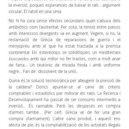
la inversió, poques esperances de baixar el rati… argument
circular. El ratolí en una sínia.
No hi ha cura sense efectes secundaris quan s’abusa dels
antibiòtics com l’austeritat. Per sota, la tensió entre països
amb interessos divergents va en augment. Vegem, si no, la
reclamació de Grècia de reparacions de guerra i el
menyspreu amb el que ha estat tractada a la premsa
continental. Els estereotips se solidifiquen; un mediterrani
buscavides
amb qui millor no fer tractes, com a molt anar
de farra… Un teutònic de mirada freda i amb uniforme
negre… Fan de dissolvent de la unió.
Quina és la solució tecnocràtica per alleugerir la pressió de
la caldera? Doncs apuntar-se al canvi de criteris
comptables i estadístics per millorar els ratis. La Recerca i
Desenvolupament ha passat de ser consums intermedis a
inversió… És raonable. Però les despeses en compra
d’armes també… (Per cert, Grècia ve de fer una gran
compra d’armament). L’altre canvi produït, i aquest ens
afecta de ple, és la comptabilització de les activitats il·legals