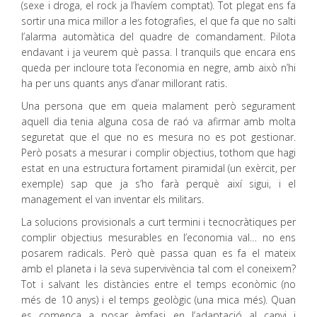
(sexe i droga, el rock ja l’havíem comptat). Tot plegat ens fa
sortir una mica millor a les fotografies, el que fa que no salti
l’alarma automàtica del quadre de comandament. Pilota
endavant i ja veurem què passa. I tranquils que encara ens
queda per incloure tota l’economia en negre, amb això n’hi
ha per uns quants anys d’anar millorant ratis.
Una persona que em queia malament però segurament
aquell dia tenia alguna cosa de raó va afirmar amb molta
seguretat que el que no es mesura no es pot gestionar.
Però posats a mesurar i complir objectius, tothom que hagi
estat en una estructura fortament piramidal (un exèrcit, per
exemple) sap que ja s’ho farà perquè així sigui, i el
management el van inventar els militars.
La solucions provisionals a curt termini i tecnocràtiques per
complir objectius mesurables en l’economia val… no ens
posarem radicals. Però què passa quan es fa el mateix
amb el planeta i la seva supervivència tal com el coneixem?
Tot i salvant les distàncies entre el temps econòmic (no
més de 10 anys) i el temps geològic (una mica més). Quan
es comença a posar èmfasi en l’adaptació al canvi i