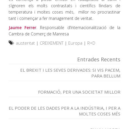
s’ignoren els molts contrastats i científics llindars de
temperatura i moltes coses més, millor no procrastinar
tant i començar a fer management de veritat.
Jaume Ferrer
. Responsable d’Internacionalització de la
Cambra de Comerç de Manresa
austeritat
|
CREIXEMENT
|
Europa
|
R+D
Entrades Recents
EL BREXIT I LES SEVES DERIVADES: SI VIS PACEM,
PARA BELLUM
FORMACIÓ, PER UNA SOCIETAT MILLOR
EL PODER DE LES DADES PER A LA INDÚSTRIA, I PER A
MOLTES COSES MÉS