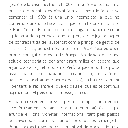
gestió de la crisi encetada el 2007. La Unió Monetària en la
que estem posats des d’aviat farà vint anys (de fet ens va
començar el 1998) és una unió incompleta ja que no
contempla una unió fiscal. Com que no hi ha una unió fiscal
el Banc Central Europeu comença a jugar el paper de crear
liquiditat a dojo per evitar que tot peti, ja que juga el paper
de contrapartida de l’austeritat com a principi de gestió de
la crisi. De fet, aquesta és la tesi d’un
think tank
europeu
prou reconegut que es fa dir Bruegel. No deixa de ser una
solució tecnocràtica per anar tirant milles en espera que
algun dia s’arregli el problema. Però aquesta política porta
associada una molt baixa inflació (la inflació, com la febre,
ha ajudat a acabar amb anteriors crisis), un baix creixement
i, per tant, el rati entre el que es deu i el que es té continua
augmentant. El peix que es mossega la cua.
El baix creixement previst per un temps considerable
(econòmicament parlant, tota una eternitat) és el que
anuncia el Fons Monetari Internacional, tant pels països
desenvolupats com ara també pels països emergents.
Poques expectatives de creixement vol dir pocs estímuls a