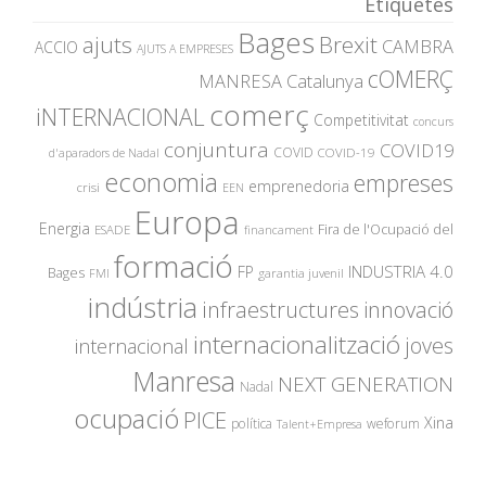
Etiquetes
Bages
ajuts
Brexit
CAMBRA
ACCIO
AJUTS A EMPRESES
cOMERÇ
MANRESA
Catalunya
comerç
iNTERNACIONAL
Competitivitat
concurs
conjuntura
COVID19
COVID
COVID-19
d'aparadors de Nadal
economia
empreses
emprenedoria
crisi
EEN
Europa
Energia
Fira de l'Ocupació del
ESADE
financament
formació
INDUSTRIA 4.0
FP
Bages
garantia juvenil
FMI
indústria
innovació
infraestructures
internacionalització
joves
internacional
Manresa
NEXT GENERATION
Nadal
ocupació
PICE
Xina
política
weforum
Talent+Empresa