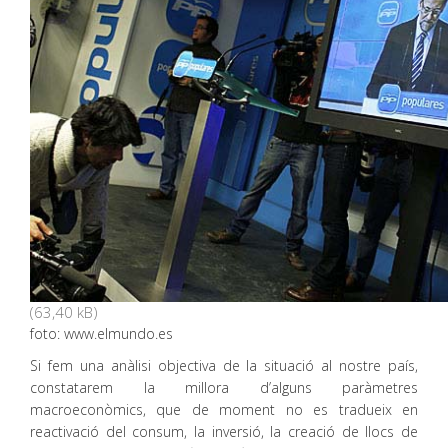
foto: www.elmundo.es
Si fem una anàlisi objectiva de la situació al nostre país,
constatarem la millora d’alguns paràmetres
macroeconòmics, que de moment no es tradueix en
reactivació del consum, la inversió, la creació de llocs de