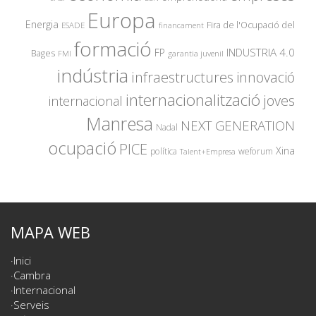
Europa
Energia
Fira de l'Ocupació del
ESADE
financament
formació
INDUSTRIA 4.0
FP
Bages
garantia juvenil
FMI
indústria
innovació
infraestructures
internacionalització
joves
internacional
Manresa
NEXT GENERATION
Nadal
ocupació
PICE
Xina
política
weforum
Talent+Empresa
MAPA WEB
Inici
Cambra
Internacional
Serveis