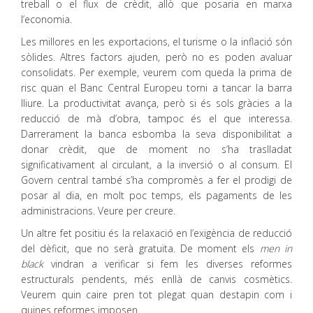
treball o el flux de crèdit, allò que posaria en marxa
l’economia.
Les millores en les exportacions, el turisme o la inflació són
sòlides. Altres factors ajuden, però no es poden avaluar
consolidats. Per exemple, veurem com queda la prima de
risc quan el Banc Central Europeu torni a tancar la barra
lliure. La productivitat avança, però si és sols gràcies a la
reducció de mà d’obra, tampoc és el que interessa.
Darrerament la banca esbomba la seva disponibilitat a
donar crèdit, que de moment no s’ha traslladat
significativament al circulant, a la inversió o al consum. El
Govern central també s’ha compromès a fer el prodigi de
posar al dia, en molt poc temps, els pagaments de les
administracions. Veure per creure.
Un altre fet positiu és la relaxació en l’exigència de reducció
del dèficit, que no serà gratuïta. De moment els
men in
black
vindran a verificar si fem les diverses reformes
estructurals pendents, més enllà de canvis cosmètics.
Veurem quin caire pren tot plegat quan destapin com i
quines reformes imposen.