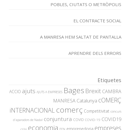
POBLES, CIUTATS O METRÒPOLIS
EL CONTRACTE SOCIAL
A MANRESA HEM SALTAT DE PANTALLA
APRENDRE DELS ERRORS
Etiquetes
Bages
ajuts
Brexit
CAMBRA
ACCIO
AJUTS A EMPRESES
cOMERÇ
MANRESA
Catalunya
comerç
iNTERNACIONAL
Competitivitat
concurs
conjuntura
COVID19
COVID
COVID-19
d'aparadors de Nadal
economia
empreses
emprenedoria
crisi
EEN