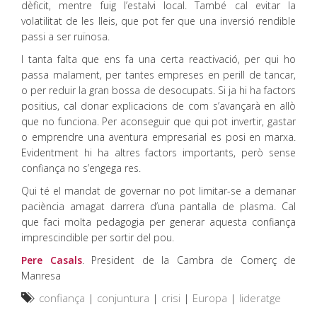
dèficit, mentre fuig l’estalvi local. També cal evitar la
volatilitat de les lleis, que pot fer que una inversió rendible
passi a ser ruïnosa.
I tanta falta que ens fa una certa reactivació, per qui ho
passa malament, per tantes empreses en perill de tancar,
o per reduir la gran bossa de desocupats. Si ja hi ha factors
positius, cal donar explicacions de com s’avançarà en allò
que no funciona. Per aconseguir que qui pot invertir, gastar
o emprendre una aventura empresarial es posi en marxa.
Evidentment hi ha altres factors importants, però sense
confiança no s’engega res.
Qui té el mandat de governar no pot limitar-se a demanar
paciència amagat darrera d’una pantalla de plasma. Cal
que faci molta pedagogia per generar aquesta confiança
imprescindible per sortir del pou.
Pere Casals
. President de la Cambra de Comerç de
Manresa
confiança
|
conjuntura
|
crisi
|
Europa
|
lideratge