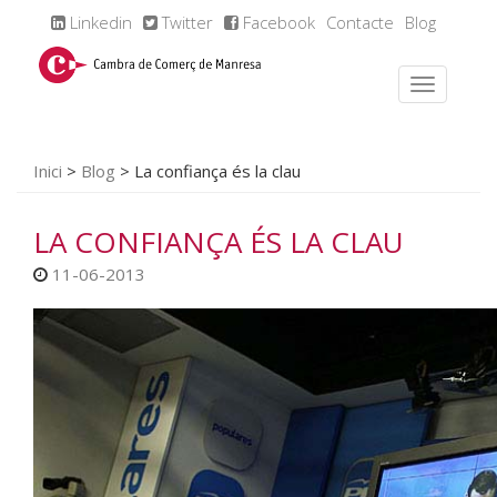
Linkedin
Twitter
Facebook
Contacte
Blog
Inici
>
Blog
>
La confiança és la clau
LA CONFIANÇA ÉS LA CLAU
11-06-2013