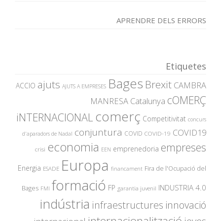
APRENDRE DELS ERRORS
Etiquetes
Bages
ajuts
Brexit
CAMBRA
ACCIO
AJUTS A EMPRESES
cOMERÇ
MANRESA
Catalunya
comerç
iNTERNACIONAL
Competitivitat
concurs
conjuntura
COVID19
COVID
COVID-19
d'aparadors de Nadal
economia
empreses
emprenedoria
crisi
EEN
Europa
Energia
Fira de l'Ocupació del
ESADE
financament
formació
INDUSTRIA 4.0
FP
Bages
garantia juvenil
FMI
indústria
innovació
infraestructures
internacionalització