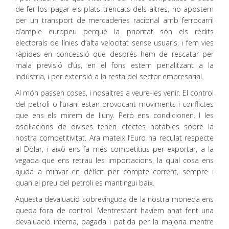
de fer-los pagar els plats trencats dels altres, no apostem
per un transport de mercaderies racional amb ferrocarril
d’ample europeu perquè la prioritat són els rèdits
electorals de línies d’alta velocitat sense usuaris, i fem vies
ràpides en concessió que després hem de rescatar per
mala previsió d’ús, en el fons estem penalitzant a la
indústria, i per extensió a la resta del sector empresarial.
Al món passen coses, i nosaltres a veure-les venir. El control
del petroli o l’urani estan provocant moviments i conflictes
que ens els mirem de lluny. Però ens condicionen. I les
oscil·lacions de divises tenen efectes notables sobre la
nostra competitivitat. Ara mateix l’Euro ha reculat respecte
al Dòlar, i això ens fa més competitius per exportar, a la
vegada que ens retrau les importacions, la qual cosa ens
ajuda a minvar en dèficit per compte corrent, sempre i
quan el preu del petroli es mantingui baix.
Aquesta devaluació sobrevinguda de la nostra moneda ens
queda fora de control. Mentrestant havíem anat fent una
devaluació interna, pagada i patida per la majoria mentre