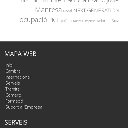
joves
internacional
Manresa
NEXT GENERATION
Nadal
ocupació
PICE
Xina
política
weforum
Talent+Empresa
MAPA WEB
Inici
Cambra
Internacional
Serveis
Tràmits
Comerç
Formació
Suport a l’Empresa
SERVEIS