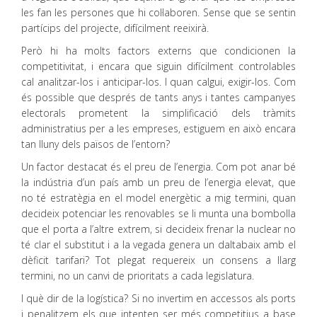
les fan les persones que hi col·laboren. Sense que se sentin
partícips del projecte, difícilment reeixirà.
Però hi ha molts factors externs que condicionen la
competitivitat, i encara que siguin difícilment controlables
cal analitzar-los i anticipar-los. I quan calgui, exigir-los. Com
és possible que després de tants anys i tantes campanyes
electorals prometent la simplificació dels tràmits
administratius per a les empreses, estiguem en això encara
tan lluny dels països de l’entorn?
Un factor destacat és el preu de l’energia. Com pot anar bé
la indústria d’un país amb un preu de l’energia elevat, que
no té estratègia en el model energètic a mig termini, quan
decideix potenciar les renovables se li munta una bombolla
que el porta a l’altre extrem, si decideix frenar la nuclear no
té clar el substitut i a la vegada genera un daltabaix amb el
dèficit tarifari? Tot plegat requereix un consens a llarg
termini, no un canvi de prioritats a cada legislatura.
I què dir de la logística? Si no invertim en accessos als ports
i penalitzem els que intenten ser més competitius a base