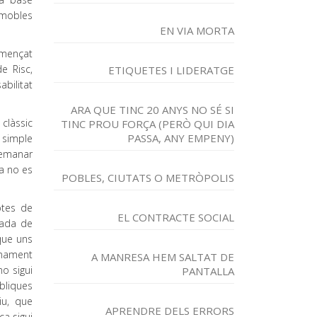
mmobles
EN VIA MORTA
omençat
e Risc,
ETIQUETES I LIDERATGE
bilitat
ARA QUE TINC 20 ANYS NO SÉ SI
clàssic
TINC PROU FORÇA (PERÒ QUI DIA
PASSA, ANY EMPENY)
 simple
demanar
sa no es
POBLES, CIUTATS O METRÒPOLIS
ptes de
EL CONTRACTE SOCIAL
yada de
que uns
donament
A MANRESA HEM SALTAT DE
o sigui
PANTALLA
bliques
iu, que
APRENDRE DELS ERRORS
ca sigui