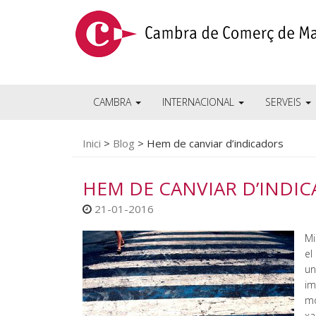
CAMBRA
INTERNACIONAL
SERVEIS
Inici
>
Blog
>
Hem de canviar d’indicadors
HEM DE CANVIAR D’INDI
21-01-2016
Mi
el
un
im
mo
xa