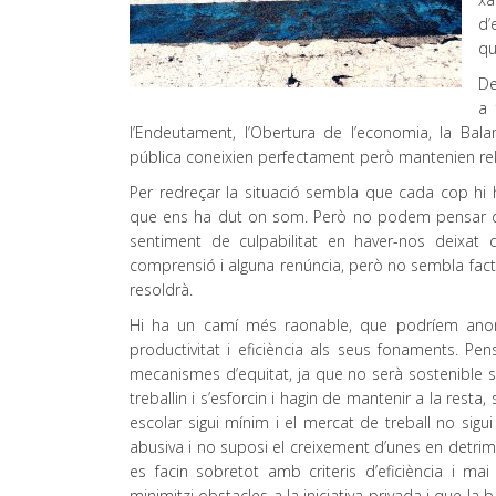
d’
qu
De
a 
l’Endeutament, l’Obertura de l’economia, la Ba
pública coneixien perfectament però mantenien rel
Per redreçar la situació sembla que cada cop hi 
que ens ha dut on som. Però no podem pensar que
sentiment de culpabilitat en haver-nos deixa
comprensió i alguna renúncia, però no sembla facti
resoldrà.
Hi ha un camí més raonable, que podríem anome
productivitat i eficiència als seus fonaments. P
mecanismes d’equitat, ja que no serà sostenible s
treballin i s’esforcin i hagin de mantenir a la rest
escolar sigui mínim i el mercat de treball no sig
abusiva i no suposi el creixement d’unes en detrim
es facin sobretot amb criteris d’eficiència i mai
minimitzi obstacles a la iniciativa privada i que la 