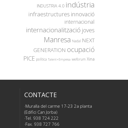
indústria
INDUSTRIA 4.0
innovació
infraestructures
internacional
internacionalització
joves
Manresa
NEXT
Nadal
ocupació
GENERATION
PICE
Xina
política
weforum
Talent+Empresa
CONTACTE
Muralla del carme 17-23 2a planta
(Edifici Can Jorba)
Tel. 938 724 222
Fax. 938 727 766