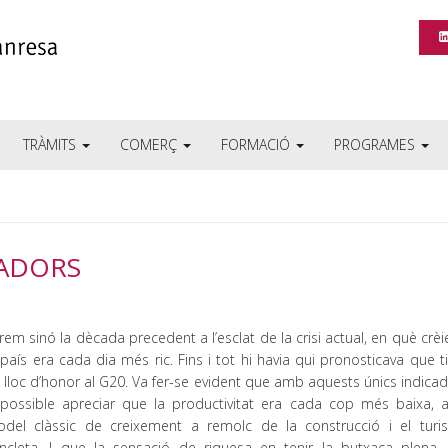
TRÀMITS
COMERÇ
FORMACIÓ
PROGRAMES
CADORS
rem sinó la dècada precedent a l’esclat de la crisi actual, en què cr
 país era cada dia més ric. Fins i tot hi havia qui pronosticava que 
 lloc d’honor al G20. Va fer-se evident que amb aquests únics indica
possible apreciar que la productivitat era cada cop més baixa,
del clàssic de creixement a remolc de la construcció i el tur
ncleta. I que la sensació de riquesa en tenir la butxaca plena