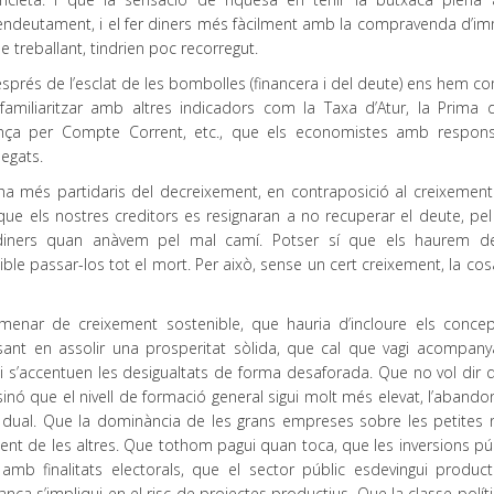
endeutament, i el fer diners més fàcilment amb la compravenda d’i
e treballant, tindrien poc recorregut.
sprés de l’esclat de les bombolles (financera i del deute) ens hem c
familiaritzar amb altres indicadors com la Taxa d’Atur, la Prima d
lança per Compte Corrent, etc., que els economistes amb responsa
egats.
ha més partidaris del decreixement, en contraposició al creixement 
 els nostres creditors es resignaran a no recuperar el deute, pel
t diners quan anàvem pel mal camí. Potser sí que els haurem 
ble passar-los tot el mort. Per això, sense un cert creixement, la co
nar de creixement sostenible, que hauria d’incloure els conce
ensant en assolir una prosperitat sòlida, que cal que vagi acompan
i s’accentuen les desigualtats de forma desaforada. Que no vol dir 
a, sinó que el nivell de formació general sigui molt més elevat, l’aban
ui dual. Que la dominància de les grans empreses sobre les petites n
ent de les altres. Que tothom pagui quan toca, que les inversions pú
 amb finalitats electorals, que el sector públic esdevingui product
banca s’impliqui en el risc de projectes productius. Que la classe políti