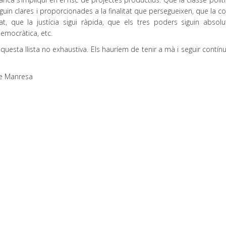
 siguin clares i proporcionades a la finalitat que persegueixen, que la c
at, que la justícia sigui ràpida, que els tres poders siguin absol
democràtica, etc.
aquesta llista no exhaustiva. Els hauríem de tenir a mà i seguir contí
de Manresa