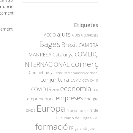
orrupció
utament
Etiquetes
nuament,
ajuts
ACCIO
AJUTS A EMPRESES
Bages
Brexit
CAMBRA
cOMERÇ
MANRESA
Catalunya
comerç
iNTERNACIONAL
Competitivitat
concurs d'aparadors de Nadal
conjuntura
COVID
COVID-19
economia
COVID19
crisi
EEN
empreses
emprenedoria
Energia
Europa
Fira de
ESADE
financament
l'Ocupació del Bages
FMI
formació
FP
garantia juvenil