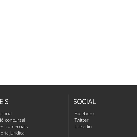
EIS
SOCIAL
cional
Facebook
ió concursal
Twitter
es comercials
Linkedin
ria jurídica