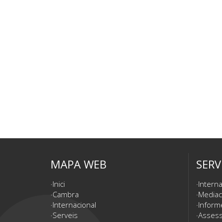
MAPA WEB
SERV
Inici
Interna
Cambra
Mediac
Internacional
Inform
Serveis
Assesso