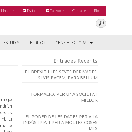
Linkedin
Twitter
Facebook
Contacte
Blog
ESTUDIS
TERRITORI
CENS ELECTORAL
Entrades Recents
EL BREXIT I LES SEVES DERIVADES:
SI VIS PACEM, PARA BELLUM
FORMACIÓ, PER UNA SOCIETAT
èiem que
MILLOR
tindríem
dors era
EL PODER DE LES DADES PER A LA
 amb un
INDÚSTRIA, I PER A MOLTES COSES
isme de
MÉS
 a base