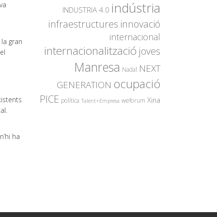
indústria
eva
INDUSTRIA 4.0
innovació
infraestructures
internacional
 la gran
internacionalització
joves
el
Manresa
NEXT
Nadal
ocupació
GENERATION
PICE
xistents
Xina
política
weforum
Talent+Empresa
al.
n’hi ha