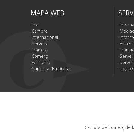
MAPA WEB
SERV
Inici
Interna
Cambra
Mediac
Internacional
Inform
Serveis
Assesso
Tràmits
Transic
Comerç
Servei
Formació
Servei 
Suport a l’Empresa
Lloguer
Cambra de Comerç de Ma