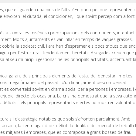
s, que es guarden una dins de l’altra? En parlo pel que representen 
e envolten el ciutadà, el condicionen, i que sovint percep com a font
 a la vora les misèries i preocupacions dels contribuents, intentant p
nçament. Molts ajuntaments es van inflar en temps de vaques grasses,
cobria la societat civil, i ara han d’esprémer els pocs tributs que enc
igua per l’estructura i l’endeutament heretats. A vegades creuen que 
a al seu municipi i gestionar-ne les principals activitats, accentuant l
a, garant dels principals elements de l’estat del benestar i moltes
cisions megalòmanes del passat i d’un finançament descompensat
itat es converteixi sovint en drama social per a persones i empreses, i
erjudici directe els ocasiona. La crisi ha demostrat que la seva auto
 dèficits. I els principals representants electes no mostren voluntat d
cturals i d’estratègia notables que sols s’afronten parcialment. Amb
aica, la centrifugació del dèficit, la dualitat del mercat de treball i 
es mitjanes i empreses, que es contraposa a grans bosses de frau