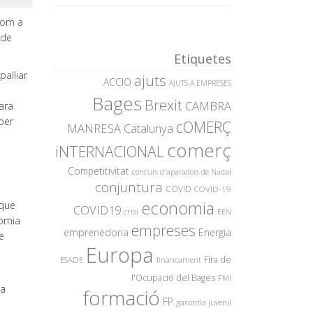
com a
 de
Etiquetes
al·liar
ajuts
ACCIO
AJUTS A EMPRESES
Bages
Brexit
CAMBRA
ara
per
cOMERÇ
MANRESA
Catalunya
a
comerç
iNTERNACIONAL
Competitivitat
concurs d'aparadors de Nadal
conjuntura
COVID
COVID-19
economia
 que
COVID19
crisi
EEN
nomia
empreses
emprenedoria
Energia
e
Europa
Fira de
ESADE
financament
l'Ocupació del Bages
FMI
la
formació
FP
garantia juvenil