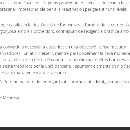
m el sistema financer i els grans proveïdors de serveis, que van a la s
resarial, imprescindible per a la reactivació i per garantir uns nivells
ue catalitzen la desafecció de l’administrat: l’ombra de la corrupció,
vergonyosa amb els proveïdors, contrapunt de l’exigència dràstica amb 
ha convertit la necessària austeritat en una obsessió, sense mesurar
n retrocés i un atur creixent, mentre paradoxalment la seva moneda
staurar el flux de crèdit a l’economia real i eliminar moltes barreres e
 s’està treballant per la unió bancària, i apuntant elements d’unió fisc
ls Estats marquen encara la desunió.
ixò. Però ho haurem de fer organitzats, promovent lideratges nous. No 
de Manresa