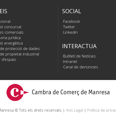
EIS
SOCIAL
cional
Facebook
ió concursal
Twitter
es comercials
Linkedin
ria jurídica
ió energètica
INTERACTUA
 de protecció de dades
de propietat industrial
Butlletí de Notícies
 d’espais
Intranet
Canal de denúncies
nresa © Tots els drets reservats |
Avís Legal
|
Política de privac