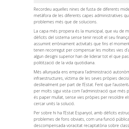
Recordeu aquelles nines de fusta de diferents mide
metàfora de les diferents capes administratives qu
problemes més que de solucions.
La capa més propera és la municipal, que viu de més
dèficits del sistema sense tenir resolt el seu fina
assumint erròniament activitats que fins el moment 
tenen recorregut per compensar les moltes vies d’a
algun designi superior han de liderar tot el que pass
politització de la vida quotidiana.
Més allunyada ens empara l’administració autonòmic
infraestructures, víctima de les seves pròpies de
deslleialment per part de l’Estat. Fent que l’auster
per molts sigui vista com l’administració que més p
és paper mullat, sense vies pròpies per resoldre els
cercar units la solució.
Per sobre hi ha l’Estat Espanyol, amb dèficits estru
problemes de fons obviats, com una funció pública arc
descompensada voracitat recaptatòria sobre class