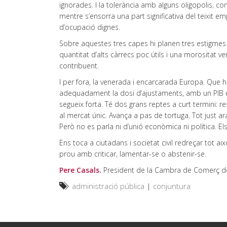
ignorades. I la tolerància amb alguns oligopolis, co
mentre s’ensorra una part significativa del teixit emp
d’ocupació dignes.
Sobre aquestes tres capes hi planen tres estigmes q
quantitat d’alts càrrecs poc útils i una morositat 
contribuent.
I per fora, la venerada i encarcarada Europa. Que 
adequadament la dosi d’ajustaments, amb un PIB e
segueix forta. Té dos grans reptes a curt termini: re
al mercat únic. Avança a pas de tortuga. Tot just ara
Però no es parla ni d’unió econòmica ni política. E
Ens toca a ciutadans i societat civil redreçar tot a
prou amb criticar, lamentar-se o abstenir-se.
Pere Casals.
President de la Cambra de Comerç 
administració pública
|
conjuntura