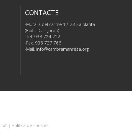
CONTACTE
Muralla del carme 17-23 2a planta
(Edifici Can Jorba)
Tel. 938 724 222
Fax. 938 727 766
Mail.
info@cambramanresa.org
itat
|
Política de cookies