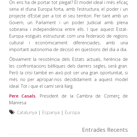
On ens ha de portar tot plegat? El model ideal i més eficaç
seria el d’una Europa forta, amb l’estructura, el poder i un
projecte d’Estat per a tot el seu territori. Per tant amb un
Govern, un Parlament i un poder Judicial amb plena
sobirania i independència entre ells. I que aquest Estat-
Europa estigués estructurat com una federació de regions
cultural i econòmicament diferenciades, amb una
important autonomia de decisió en qüestions del dia a dia.
Òbviament la resistència dels Estats actuals, herència de
les confrontacions bèl·liques dels darrers segles, serà gran.
Però la crisi també en això pot ser una gran oportunitat, si
més no per apropar-nos decididament a aquest model
ideal. Tot i que el camí serà llarg.
Pere Casals.
President de la Cambra de Comerç de
Manresa
Catalunya
|
Espanya
|
Europa
Entrades Recents