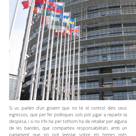
Si us parlen d’un govern que no té el control dels seus
ingressos, que per fer polítiques sols pot jugar a repartir la
despesa, i si no n’hi ha per tothom ha de retallar per alguna
de les bandes, que comparteix responsabilitats amb un
parlament que no pot legislar sobre els temes més