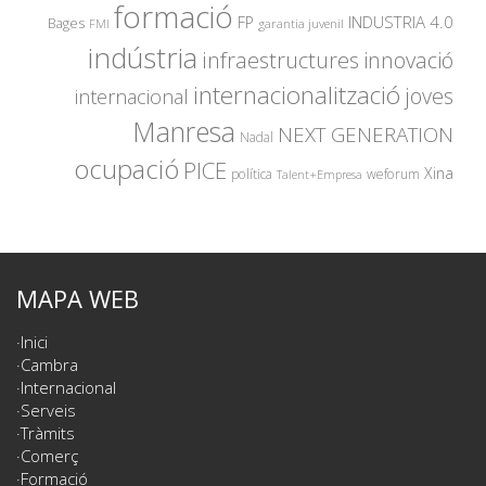
formació
INDUSTRIA 4.0
FP
Bages
garantia juvenil
FMI
indústria
innovació
infraestructures
internacionalització
joves
internacional
Manresa
NEXT GENERATION
Nadal
ocupació
PICE
Xina
política
weforum
Talent+Empresa
MAPA WEB
Inici
Cambra
Internacional
Serveis
Tràmits
Comerç
Formació