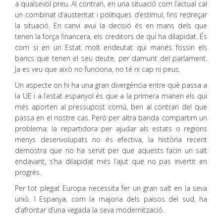
a qualsevol preu. Al contrari, en una situació com l’actual cal
un combinat d’austeritat i polítiques d’estímul, fins redreçar
la situació. En canvi avui la decisió és en mans dels que
tenen la força financera, els creditors de qui ha dilapidat. És
com si en un Estat molt endeutat qui manés fossin els
bancs que tenen el seu deute, per damunt del parlament.
Ja es veu que això no funciona, no té ni cap ni peus.
Un aspecte on hi ha una gran divergència entre què passa a
la UE i a l’estat espanyol és que a la primera manen els qui
més aporten al pressupost comú, ben al contrari del que
passa en el nostre cas. Però per altra banda compartim un
problema: la repartidora per ajudar als estats o regions
menys desenvolupats no és efectiva, la història recent
demostra que no ha servit per que aquests facin un salt
endavant, s’ha dilapidat més l’ajut que no pas invertit en
progrés.
Per tot plegat Europa necessita fer un gran salt en la seva
unió. I Espanya, com la majoria dels països del sud, ha
d’afrontar d’una vegada la seva modernització.