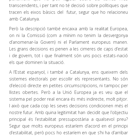
transcendents, i per tant no té decisió sobre polítiques que
tracen els eixos bàsics del futur, segur que ho relacioneu
amb Catalunya.
Però la descripció també encaixa amb la realitat Europea,
on ni la Comissió (com a mínim no tenim la desvergonya
d’anomenar-la Govern) ni el Parlament europeus manen.
Les grans decisions es penen a les cimeres de caps d’estat
i de govern, tot i que finalment són uns pocs estats-nació
els que dominen la situació.
A l’Estat espanyol, i també a Catalunya, ens queixem dels
sistemes electorals per escollir els representants. No són
d’elecció directe en petites circumscripcions, ni tampoc per
llistes obertes. Però a la Unió Europea ja es veu que el
sistema pel poder real encara és més indirecte, molt pitjor.
I això que cada cop les seves decisions condicionen més el
nostre futur. Amb quina legitimitat han decidit que l’objectiu
principal és l’estabilitat pressupostària a qualsevol preu?
Segur que molts europeus estaríem d’acord en el principi
d’estabilitat, però pocs ho estaríem en que s’hi ha d’arribar