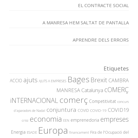
EL CONTRACTE SOCIAL
A MANRESA HEM SALTAT DE PANTALLA
APRENDRE DELS ERRORS
Etiquetes
Bages
ajuts
Brexit
CAMBRA
ACCIO
AJUTS A EMPRESES
cOMERÇ
MANRESA
Catalunya
comerç
iNTERNACIONAL
Competitivitat
concurs
conjuntura
COVID19
COVID
COVID-19
d'aparadors de Nadal
economia
empreses
emprenedoria
crisi
EEN
Europa
Energia
Fira de l'Ocupació del
ESADE
financament