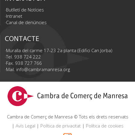
Butlletí de Notícies
Intranet
Canal de denúncies
CONTACTE
Muralla del carme 17-23 2a planta (Edifici Can Jorba)
Tel. 938 724 222
Fax. 938 727 766
Mail.
info@cambramanresa.org
Cambra de Comerç de Manresa © Tots els drets reservats
|
Avís Legal
|
Política de privacitat
|
Política de cookies