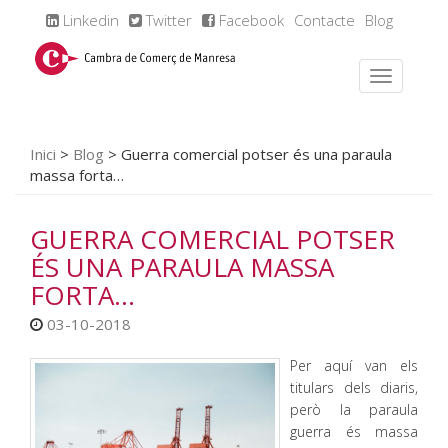
Linkedin
Twitter
Facebook
Contacte
Blog
Inici
>
Blog
>
Guerra comercial potser és una paraula
massa forta…
GUERRA COMERCIAL POTSER
ÉS UNA PARAULA MASSA
FORTA…
03-10-2018
Per aquí van els
titulars dels diaris,
però la paraula
guerra és massa