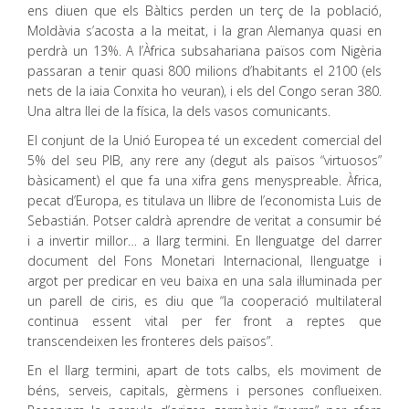
ens diuen que els Bàltics perden un terç de la població,
Moldàvia s’acosta a la meitat, i la gran Alemanya quasi en
perdrà un 13%. A l’Àfrica subsahariana països com Nigèria
passaran a tenir quasi 800 milions d’habitants el 2100 (els
nets de la iaia Conxita ho veuran), i els del Congo seran 380.
Una altra llei de la física, la dels vasos comunicants.
El conjunt de la Unió Europea té un excedent comercial del
5% del seu PIB, any rere any (degut als països “virtuosos”
bàsicament) el que fa una xifra gens menyspreable. Àfrica,
pecat d’Europa, es titulava un llibre de l’economista Luis de
Sebastián. Potser caldrà aprendre de veritat a consumir bé
i a invertir millor… a llarg termini. En llenguatge del darrer
document del Fons Monetari Internacional, llenguatge i
argot per predicar en veu baixa en una sala il·luminada per
un parell de ciris, es diu que “la cooperació multilateral
continua essent vital per fer front a reptes que
transcendeixen les fronteres dels països”.
En el llarg termini, apart de tots calbs, els moviment de
béns, serveis, capitals, gèrmens i persones conflueixen.