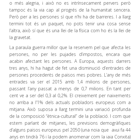
o més alegria, i això no es intrínsecament pervers però
tampoc és la via cap al progrés de la humanitat sencera.
Però per a les persones sí que n’hi ha de barreres. I a llarg
termini tot és un paquet, no pots tenir una cosa sense
l’altra, això sí que és una llei de la física com ho és la llei de
la gravetat.
La paraula guerra millor que la reservem pel que afecta les
persones, no per les pujades d’impostos, encara que
acabin afectant les persones. A Europa, aquests darrers
tres anys, hi ha hagut de fet una disminució d’entrades de
persones procedents de països mes pobres. L’any de més
entrades va ser el 2015 amb 1,4 milions de persones,
passant l’any passat a menys de 0,7 milions. En tant per
cent ve a ser del 0,3 al 0,2%. El creixement per naixements
no arriba a l’1% dels actuals pobladors europeus com a
mitjana. Això suposa a llarg termini una variació profunda
de la composició “ètnica-cultural” de la població. I com que
estem parlant de mitjanes, les previsions demogràfiques
d’alguns països europeus pel 2050 (una noia que avui fa 44
anys en tindrà 76 i la podem anomenar com la iaia Conxita)