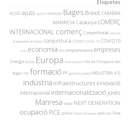
Etiquetes
Bages
ajuts
Brexit
CAMBRA
ACCIO
AJUTS A EMPRESES
cOMERÇ
MANRESA
Catalunya
comerç
iNTERNACIONAL
Competitivitat
concurs
conjuntura
COVID19
COVID
COVID-19
d'aparadors de Nadal
economia
empreses
emprenedoria
crisi
EEN
Europa
Energia
Fira de l'Ocupació del
ESADE
financament
formació
INDUSTRIA 4.0
FP
Bages
garantia juvenil
FMI
indústria
innovació
infraestructures
internacionalització
joves
internacional
Manresa
NEXT GENERATION
Nadal
ocupació
PICE
Xina
política
weforum
Talent+Empresa