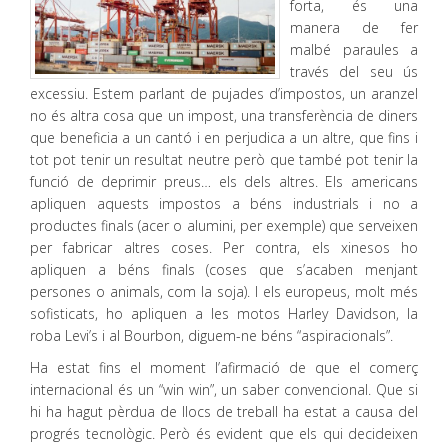
forta, és una
manera de fer
malbé paraules a
través del seu ús
excessiu. Estem parlant de pujades d’impostos, un aranzel
no és altra cosa que un impost, una transferència de diners
que beneficia a un cantó i en perjudica a un altre, que fins i
tot pot tenir un resultat neutre però que també pot tenir la
funció de deprimir preus… els dels altres. Els americans
apliquen aquests impostos a béns industrials i no a
productes finals (acer o alumini, per exemple) que serveixen
per fabricar altres coses. Per contra, els xinesos ho
apliquen a béns finals (coses que s’acaben menjant
persones o animals, com la soja). I els europeus, molt més
sofisticats, ho apliquen a les motos Harley Davidson, la
roba Levi’s i al Bourbon, diguem-ne béns “aspiracionals”.
Ha estat fins el moment l’afirmació de que el comerç
internacional és un “win win”, un saber convencional. Que si
hi ha hagut pèrdua de llocs de treball ha estat a causa del
progrés tecnològic. Però és evident que els qui decideixen