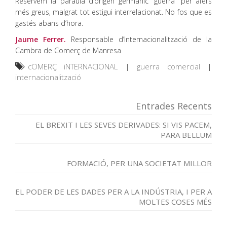
Reservem la paraula d’origen germànic “guerra” per afers
més greus, malgrat tot estigui interrelacionat. No fos que es
gastés abans d’hora.
Jaume Ferrer.
Responsable d’Internacionalització de la
Cambra de Comerç de Manresa
cOMERÇ iNTERNACIONAL
|
guerra comercial
|
internacionalització
Entrades Recents
EL BREXIT I LES SEVES DERIVADES: SI VIS PACEM,
PARA BELLUM
FORMACIÓ, PER UNA SOCIETAT MILLOR
EL PODER DE LES DADES PER A LA INDÚSTRIA, I PER A
MOLTES COSES MÉS