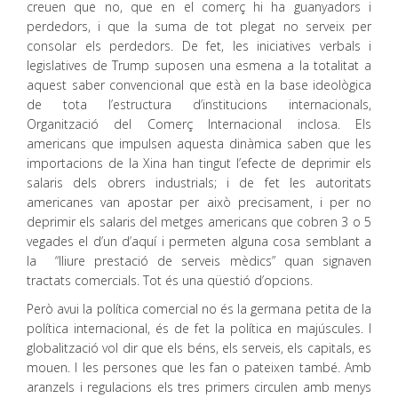
creuen que no, que en el comerç hi ha guanyadors i
perdedors, i que la suma de tot plegat no serveix per
consolar els perdedors. De fet, les iniciatives verbals i
legislatives de Trump suposen una esmena a la totalitat a
aquest saber convencional que està en la base ideològica
de tota l’estructura d’institucions internacionals,
Organització del Comerç Internacional inclosa. Els
americans que impulsen aquesta dinàmica saben que les
importacions de la Xina han tingut l’efecte de deprimir els
salaris dels obrers industrials; i de fet les autoritats
americanes van apostar per això precisament, i per no
deprimir els salaris del metges americans que cobren 3 o 5
vegades el d’un d’aquí i permeten alguna cosa semblant a
la “lliure prestació de serveis mèdics” quan signaven
tractats comercials. Tot és una qüestió d’opcions.
Però avui la política comercial no és la germana petita de la
política internacional, és de fet la política en majúscules. I
globalització vol dir que els béns, els serveis, els capitals, es
mouen. I les persones que les fan o pateixen també. Amb
aranzels i regulacions els tres primers circulen amb menys