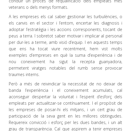
conduir un procés de requalificació dels empleats més
veterans o dels menys formats.
A les empreses els cal saber gestionar les turbulències, o
els canvis en el sector i l’entorn, encertar les diagnosis i
adoptar l’estratègia i les accions corresponents, tocant de
peus a terra. I sobretot saber motivar i implicar al personal
per dur-les a terme, amb visió d’equip. I en aquests temps
que ens ha tocat viure recentment, hem vist molts
exemples d’empreses en què la suma d’experiència i de
nou coneixement ha sigut la recepta guanyadora,
permetent viratges notables del rumb sense provocar
traumes interns.
Però a més de reivindicar la necessitat de no deixar de
banda l’experiència i el coneixement acumulats, cal
aconseguir despertar la voluntat i l’esperit d’esforç dels
empleats per actualitzar-se contínuament. I el propòsit de
les empreses de posar-hi els mitjans, i un cert grau de
participació de la seva gent en les millores obtingudes.
Requereix convicció i esforç per les dues bandes, i un alt
grau de transparència. Cal que aspirem a tenir empreses