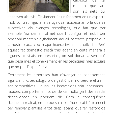
cadascú, de tal
manera que ara
són els néts qui
ensenyen als avis. Òbviament és un fenomen en un aspecte
molt concret, lligat a la vertiginosa rapidesa amb la que se
succeeixen els avenços tecnològics, que fan que per
exemple l’avi demani al nét que li configuri el mòbil per
poder-hi mantenir digitalment aquell contacte proper que
la nostra cada cop major hiperactivitat ens dificulta. Però
aquest fet domèstic s’està traslladant en certa manera a
algunes activitats empresarials, on sol donar la sensació
que pesa més el coneixement en les tècniques més actuals
que no pas l’experiència.
Certament les empreses han d’avançar en coneixement,
sigui científic, tecnològic o de gestió, per no perdre el tren i
ser competitives. I quan les innovacions són incessants i
ràpides, comporten el risc de deixar molta gent desfasada,
descol·locada en podríem dir. Com a conseqüència
d’aquesta realitat, en no pocs casos s’ha optat bàsicament
per renovar plantilles a tot drap, abans que fer l’esforç de