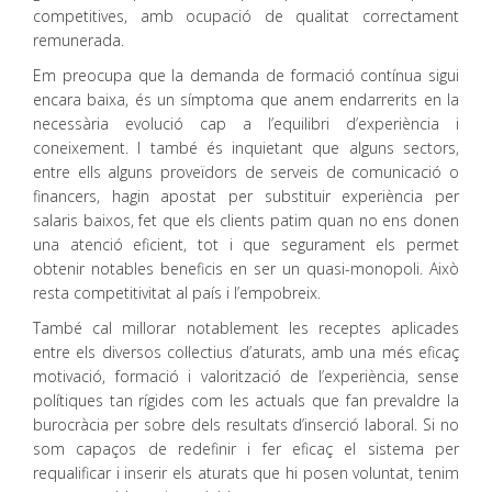
competitives, amb ocupació de qualitat correctament
remunerada.
Em preocupa que la demanda de formació contínua sigui
encara baixa, és un símptoma que anem endarrerits en la
necessària evolució cap a l’equilibri d’experiència i
coneixement. I també és inquietant que alguns sectors,
entre ells alguns proveïdors de serveis de comunicació o
financers, hagin apostat per substituir experiència per
salaris baixos, fet que els clients patim quan no ens donen
una atenció eficient, tot i que segurament els permet
obtenir notables beneficis en ser un quasi-monopoli. Això
resta competitivitat al país i l’empobreix.
També cal millorar notablement les receptes aplicades
entre els diversos col·lectius d’aturats, amb una més eficaç
motivació, formació i valorització de l’experiència, sense
polítiques tan rígides com les actuals que fan prevaldre la
burocràcia per sobre dels resultats d’inserció laboral. Si no
som capaços de redefinir i fer eficaç el sistema per
requalificar i inserir els aturats que hi posen voluntat, tenim