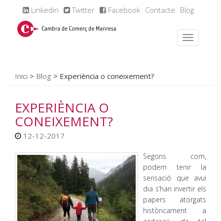
Linkedin
Twitter
Facebook
Contacte
Blog
Inici
>
Blog
>
Experiència o coneixement?
EXPERIÈNCIA O
CONEIXEMENT?
12-12-2017
Segons com,
podem tenir la
sensació que avui
dia s’han invertir els
papers atorgats
històricament a