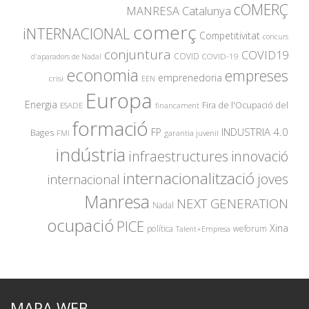
cOMERÇ
MANRESA
Catalunya
comerç
iNTERNACIONAL
Competitivitat
concurs
conjuntura
COVID19
COVID
COVID-19
d'aparadors de Nadal
economia
empreses
emprenedoria
crisi
EEN
Europa
Energia
Fira de l'Ocupació del
ESADE
financament
formació
INDUSTRIA 4.0
FP
Bages
garantia juvenil
FMI
indústria
innovació
infraestructures
internacionalització
joves
internacional
Manresa
NEXT GENERATION
Nadal
ocupació
PICE
Xina
política
weforum
Talent+Empresa
MAPA WEB