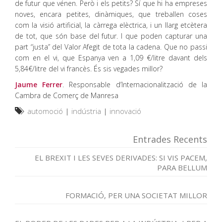
de futur que vénen. Però i els petits? Sí que hi ha empreses
noves, encara petites, dinàmiques, que treballen coses
com la visió artificial, la càrrega elèctrica, i un llarg etcètera
de tot, que són base del futur. I que poden capturar una
part “justa” del Valor Afegit de tota la cadena. Que no passi
com en el vi, que Espanya ven a 1,09 €/litre davant dels
5,84€/litre del vi francès. És sis vegades millor?
Jaume Ferrer
. Responsable d’Internacionalització de la
Cambra de Comerç de Manresa
automoció
|
indústria
|
innovació
Entrades Recents
EL BREXIT I LES SEVES DERIVADES: SI VIS PACEM,
PARA BELLUM
FORMACIÓ, PER UNA SOCIETAT MILLOR