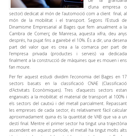
de la grandària
d’una empresa o
sector) dedicat al món de l’automoció com a client final, al
món de la mobilitat i el transport. Segons l’Estudi de
Dinamisme Empresarial al Bages que fem anualment a la
Cambra de Comerç de Manresa, aquesta xifra, deu anys
després, ha pujat fins a gairebé el 10%. És a dir, una desena
part del valor que es crea a la comarca per part de
l’empresa privada (productes i serveis) va dedicada
finalment a la construcció de màquines que es mouen i ens
fan moure.
Per fer aquest estudi dividim l’economia del Bages en 17
sectors basats en la classificació CNAE (Classificació
d’Activitats Econòmiques). Tres d’aquests sectors estan
enganxats a la mobilitat: el material de transport al 100% i
els sectors del cautxú i del metall parcialment. Repassant
les empreses de cada sector, és relativament fàcil calcular
aproximadament quina és la quantitat de VAB que va a un
destí final. Mentre el primer sector ha tingut una trajectòria
ascendent en aquest període, el metall ha tingut molts alts