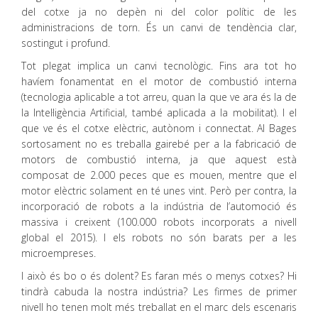
del cotxe ja no depèn ni del color polític de les
administracions de torn. És un canvi de tendència clar,
sostingut i profund.
Tot plegat implica un canvi tecnològic. Fins ara tot ho
havíem fonamentat en el motor de combustió interna
(tecnologia aplicable a tot arreu, quan la que ve ara és la de
la Intel·ligència Artificial, també aplicada a la mobilitat). I el
que ve és el cotxe elèctric, autònom i connectat. Al Bages
sortosament no es treballa gairebé per a la fabricació de
motors de combustió interna, ja que aquest està
composat de 2.000 peces que es mouen, mentre que el
motor elèctric solament en té unes vint. Però per contra, la
incorporació de robots a la indústria de l’automoció és
massiva i creixent (100.000 robots incorporats a nivell
global el 2015). I els robots no són barats per a les
microempreses.
I això és bo o és dolent? Es faran més o menys cotxes? Hi
tindrà cabuda la nostra indústria? Les firmes de primer
nivell ho tenen molt més treballat en el marc dels escenaris