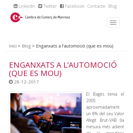
Linkedin
Twitter
Facebook
Contacte
Blog
Inici
>
Blog
>
Enganxats a l’automoció (que es mou)
ENGANXATS A L’AUTOMOCIÓ
(QUE ES MOU)
28-12-2017
El Bages tenia el
2005
aproximadament
un 8% del seu Valor
Afegit Brut-VAB (la
mesura més adient