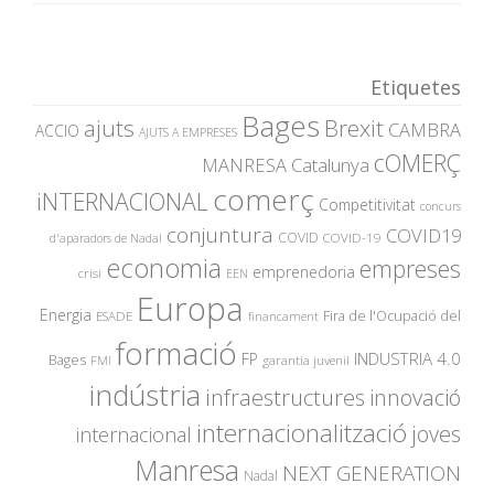
Etiquetes
Bages
ajuts
Brexit
CAMBRA
ACCIO
AJUTS A EMPRESES
cOMERÇ
MANRESA
Catalunya
comerç
iNTERNACIONAL
Competitivitat
concurs
conjuntura
COVID19
COVID
COVID-19
d'aparadors de Nadal
economia
empreses
emprenedoria
crisi
EEN
Europa
Energia
Fira de l'Ocupació del
ESADE
financament
formació
INDUSTRIA 4.0
FP
Bages
garantia juvenil
FMI
indústria
innovació
infraestructures
internacionalització
joves
internacional
Manresa
NEXT GENERATION
Nadal