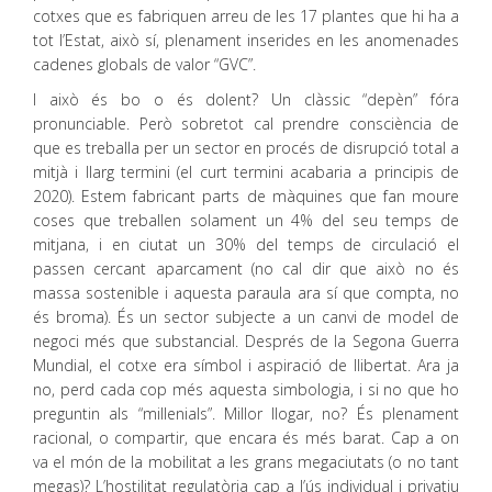
cotxes que es fabriquen arreu de les 17 plantes que hi ha a
tot l’Estat, això sí, plenament inserides en les anomenades
cadenes globals de valor “GVC”.
I això és bo o és dolent? Un clàssic “depèn” fóra
pronunciable. Però sobretot cal prendre consciència de
que es treballa per un sector en procés de disrupció total a
mitjà i llarg termini (el curt termini acabaria a principis de
2020). Estem fabricant parts de màquines que fan moure
coses que treballen solament un 4% del seu temps de
mitjana, i en ciutat un 30% del temps de circulació el
passen cercant aparcament (no cal dir que això no és
massa sostenible i aquesta paraula ara sí que compta, no
és broma). És un sector subjecte a un canvi de model de
negoci més que substancial. Després de la Segona Guerra
Mundial, el cotxe era símbol i aspiració de llibertat. Ara ja
no, perd cada cop més aquesta simbologia, i si no que ho
preguntin als “millenials”. Millor llogar, no? És plenament
racional, o compartir, que encara és més barat. Cap a on
va el món de la mobilitat a les grans megaciutats (o no tant
megas)? L’hostilitat regulatòria cap a l’ús individual i privatiu