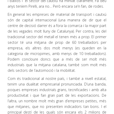
i baixos i el sector del cautxú ha minvat clarament. Fa deu
anys teníem Pirelli, ara no… Però encara se’n fan, de rodes.
En general les empreses de material de transport i cautxú
són de capital internacional (una manera de dir que el
centre de decisió darrer és a fora la comarca i la major part
de les vegades molt lluny de Catalunya). Per contra, les del
tradicional sector del metall el tenen més a prop. El primer
sector té una mitjana de prop de 60 treballadors per
empresa, els altres dos molt menys (es queden en la
categoria de micropimes, amb menys de 10 treballadors).
Podem concloure doncs que a més de ser molt més
industrials que la mitjana catalana, també som molt més
dels sectors de l’automoció i la mobilitat.
Com és tradicional al nostre país, i també a nivell estatal,
tenim una dualitat empresarial pronunciada. D’una banda,
poques empreses industrials grans, tecnificades i amb alta
productivitat i que fan gran part de les exportacions. De
l’altra, un nombre molt més gran d’empreses petites, més
que mitjanes, que no presenten indicadors tan bons. I el
principal destí de les quals són encara els 2 milions de