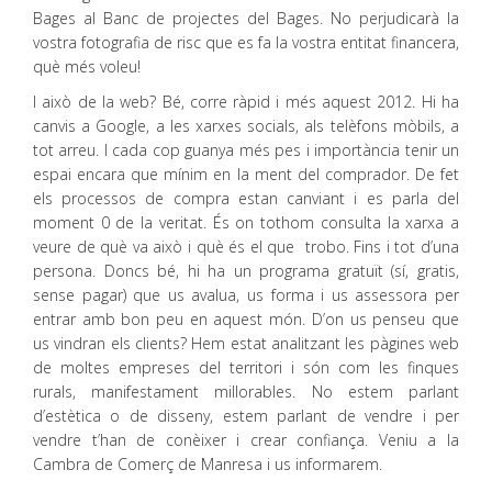
Bages al Banc de projectes del Bages. No perjudicarà la
vostra fotografia de risc que es fa la vostra entitat financera,
què més voleu!
I això de la web? Bé, corre ràpid i més aquest 2012. Hi ha
canvis a Google, a les xarxes socials, als telèfons mòbils, a
tot arreu. I cada cop guanya més pes i importància tenir un
espai encara que mínim en la ment del comprador. De fet
els processos de compra estan canviant i es parla del
moment 0 de la veritat. És on tothom consulta la xarxa a
veure de què va això i què és el que trobo. Fins i tot d’una
persona. Doncs bé, hi ha un programa gratuït (sí, gratis,
sense pagar) que us avalua, us forma i us assessora per
entrar amb bon peu en aquest món. D’on us penseu que
us vindran els clients? Hem estat analitzant les pàgines web
de moltes empreses del territori i són com les finques
rurals, manifestament millorables. No estem parlant
d’estètica o de disseny, estem parlant de vendre i per
vendre t’han de conèixer i crear confiança. Veniu a la
Cambra de Comerç de Manresa i us informarem.