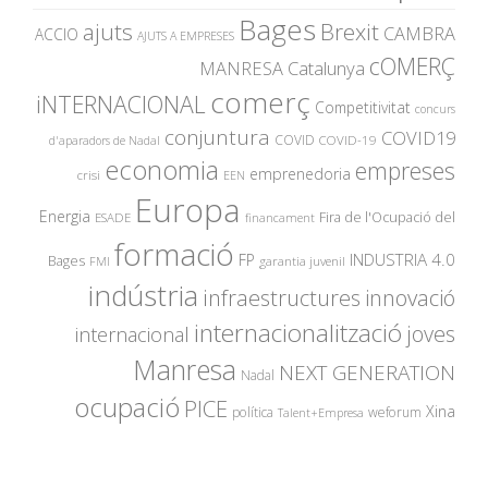
Bages
ajuts
Brexit
CAMBRA
ACCIO
AJUTS A EMPRESES
cOMERÇ
MANRESA
Catalunya
comerç
iNTERNACIONAL
Competitivitat
concurs
conjuntura
COVID19
COVID
COVID-19
d'aparadors de Nadal
economia
empreses
emprenedoria
crisi
EEN
Europa
Energia
Fira de l'Ocupació del
ESADE
financament
formació
INDUSTRIA 4.0
FP
Bages
garantia juvenil
FMI
indústria
innovació
infraestructures
internacionalització
joves
internacional
Manresa
NEXT GENERATION
Nadal
ocupació
PICE
Xina
política
weforum
Talent+Empresa