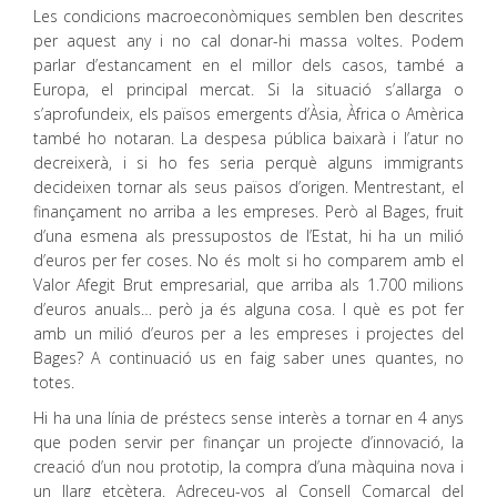
Les condicions macroeconòmiques semblen ben descrites
per aquest any i no cal donar-hi massa voltes. Podem
parlar d’estancament en el millor dels casos, també a
Europa, el principal mercat. Si la situació s’allarga o
s’aprofundeix, els països emergents d’Àsia, Àfrica o Amèrica
també ho notaran. La despesa pública baixarà i l’atur no
decreixerà, i si ho fes seria perquè alguns immigrants
decideixen tornar als seus països d’origen. Mentrestant, el
finançament no arriba a les empreses. Però al Bages, fruit
d’una esmena als pressupostos de l’Estat, hi ha un milió
d’euros per fer coses. No és molt si ho comparem amb el
Valor Afegit Brut empresarial, que arriba als 1.700 milions
d’euros anuals… però ja és alguna cosa. I què es pot fer
amb un milió d’euros per a les empreses i projectes del
Bages? A continuació us en faig saber unes quantes, no
totes.
Hi ha una línia de préstecs sense interès a tornar en 4 anys
que poden servir per finançar un projecte d’innovació, la
creació d’un nou prototip, la compra d’una màquina nova i
un llarg etcètera. Adreceu-vos al Consell Comarcal del