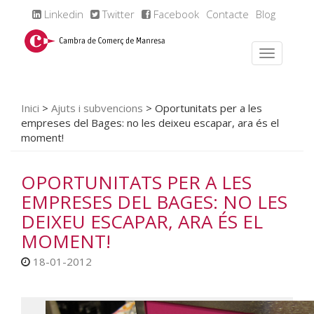
Linkedin
Twitter
Facebook
Contacte
Blog
Inici
>
Ajuts i subvencions
>
Oportunitats per a les
empreses del Bages: no les deixeu escapar, ara és el
moment!
OPORTUNITATS PER A LES
EMPRESES DEL BAGES: NO LES
DEIXEU ESCAPAR, ARA ÉS EL
MOMENT!
18-01-2012