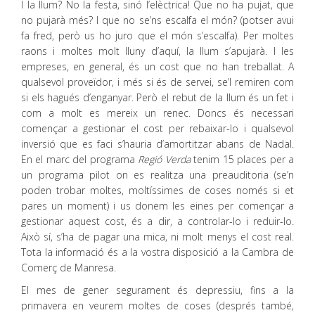
I la llum? No la festa, sinó l’elèctrica! Que no ha pujat, que
no pujarà més? I que no se’ns escalfa el món? (potser avui
fa fred, però us ho juro que el món s’escalfa). Per moltes
raons i moltes molt lluny d’aquí, la llum s’apujarà. I les
empreses, en general, és un cost que no han treballat. A
qualsevol proveïdor, i més si és de servei, se’l remiren com
si els hagués d’enganyar. Però el rebut de la llum és un fet i
com a molt es mereix un renec. Doncs és necessari
començar a gestionar el cost per rebaixar-lo i qualsevol
inversió que es faci s’hauria d’amortitzar abans de Nadal.
En el marc del programa
Regió Verda
tenim 15 places per a
un programa pilot on es realitza una preauditoria (se’n
poden trobar moltes, moltíssimes de coses només si et
pares un moment) i us donem les eines per començar a
gestionar aquest cost, és a dir, a controlar-lo i reduir-lo.
Això sí, s’ha de pagar una mica, ni molt menys el cost real.
Tota la informació és a la vostra disposició a la Cambra de
Comerç de Manresa.
El mes de gener segurament és depressiu, fins a la
primavera en veurem moltes de coses (després també,