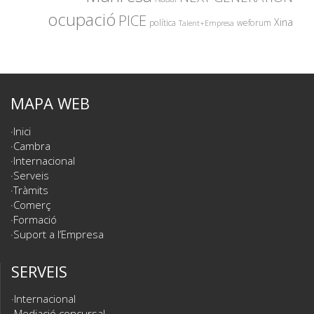
ocupació
PICE
Xina
política
weforum
Talent+Empresa
MAPA WEB
Inici
Cambra
Internacional
Serveis
Tràmits
Comerç
Formació
Suport a l’Empresa
SERVEIS
Internacional
Mediació concursal