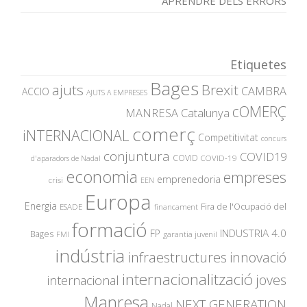
APRENDRE DELS ERRORS
Etiquetes
Bages
ajuts
Brexit
CAMBRA
ACCIO
AJUTS A EMPRESES
cOMERÇ
MANRESA
Catalunya
comerç
iNTERNACIONAL
Competitivitat
concurs
conjuntura
COVID19
COVID
COVID-19
d'aparadors de Nadal
economia
empreses
emprenedoria
crisi
EEN
Europa
Energia
Fira de l'Ocupació del
ESADE
financament
formació
INDUSTRIA 4.0
FP
Bages
garantia juvenil
FMI
indústria
innovació
infraestructures
internacionalització
joves
internacional
Manresa
NEXT GENERATION
Nadal