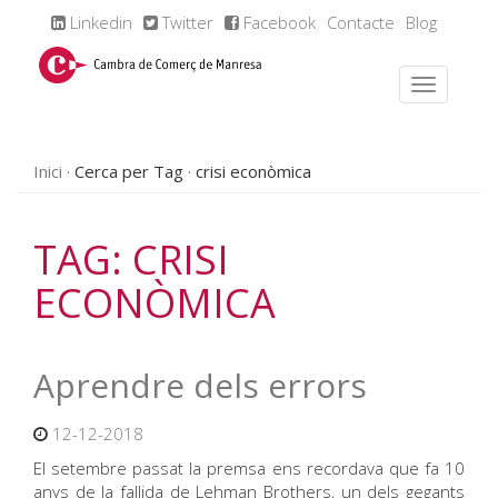
Linkedin
Twitter
Facebook
Contacte
Blog
Inici
Cerca per Tag
crisi econòmica
TAG: CRISI
ECONÒMICA
Aprendre dels errors
12-12-2018
El setembre passat la premsa ens recordava que fa 10
anys de la fallida de Lehman Brothers, un dels gegants