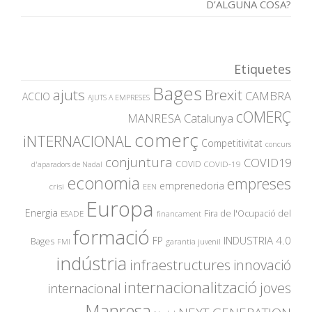
D’ALGUNA COSA?
Etiquetes
Bages
ajuts
Brexit
CAMBRA
ACCIO
AJUTS A EMPRESES
cOMERÇ
MANRESA
Catalunya
comerç
iNTERNACIONAL
Competitivitat
concurs
conjuntura
COVID19
COVID
COVID-19
d'aparadors de Nadal
economia
empreses
emprenedoria
crisi
EEN
Europa
Energia
Fira de l'Ocupació del
ESADE
financament
formació
INDUSTRIA 4.0
FP
Bages
garantia juvenil
FMI
indústria
innovació
infraestructures
internacionalització
joves
internacional
Manresa