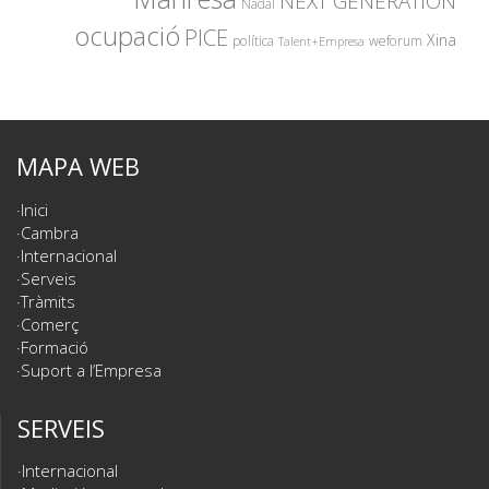
NEXT GENERATION
Nadal
ocupació
PICE
Xina
política
weforum
Talent+Empresa
MAPA WEB
Inici
Cambra
Internacional
Serveis
Tràmits
Comerç
Formació
Suport a l’Empresa
SERVEIS
Internacional