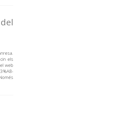
 del
anresa.
cin els
 del web
C3%A8-
. Només