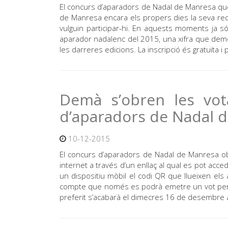
El concurs d’aparadors de Nadal de Manresa que
de Manresa encara els propers dies la seva rect
vulguin participar-hi. En aquests moments ja s
aparador nadalenc del 2015, una xifra que demo
les darreres edicions. La inscripció és gratuïta i
Demà s’obren les vot
d’aparadors de Nadal 
10-12-2015
El concurs d’aparadors de Nadal de Manresa obr
internet a través d’un enllaç al qual es pot ac
un dispositiu mòbil el codi QR que llueixen els
compte que només es podrà emetre un vot per dis
preferit s’acabarà el dimecres 16 de desembre a l