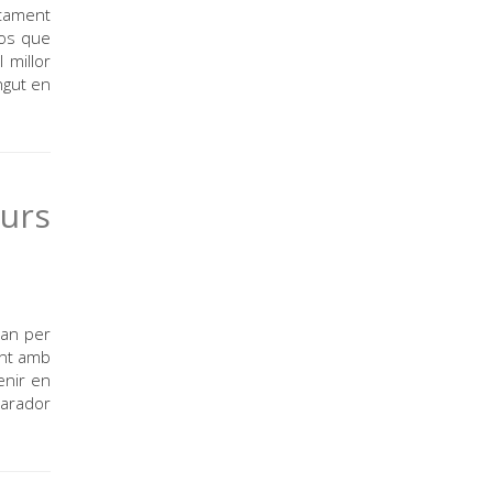
ntament
ços que
 millor
ngut en
urs
ran per
int amb
enir en
parador