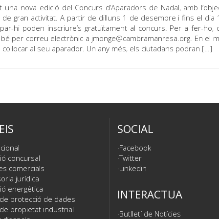
na nova edició del Concurs d’Aparadors de Nadal, amb l’obje
de gran activitat. A partir de dilluns 1 de desembre i fins el dia 
ipar-hi poden inscriure’s gratuïtament al concurs. Per a fer-ho, 
 o bé per correu electrònic a jmonge@cambramanresa.org. En el
de col·locar al seu aparador. Un any més, els ciutadans podran […]
EIS
SOCIAL
cional
Facebook
ió concursal
Twitter
es comercials
Linkedin
ria jurídica
ió energètica
INTERACTUA
 de protecció de dades
de propietat industrial
Butlletí de Notícies