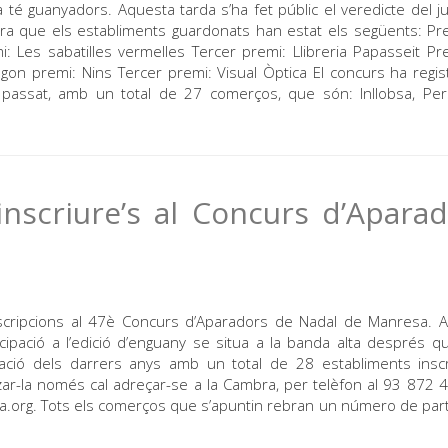
é guanyadors. Aquesta tarda s’ha fet públic el veredicte del jur
ra que els establiments guardonats han estat els següents: Pr
 Les sabatilles vermelles Tercer premi: Llibreria Papasseit Pr
on premi: Nins Tercer premi: Visual Òptica El concurs ha regis
’any passat, amb un total de 27 comerços, que són: Inllobsa, Per
 inscriure’s al Concurs d’Apara
’inscripcions al 47è Concurs d’Aparadors de Nadal de Manresa.
ipació a l’edició d’enguany se situa a la banda alta després qu
ipació dels darrers anys amb un total de 28 establiments inscr
itzar-la només cal adreçar-se a la Cambra, per telèfon al 93 872 
org. Tots els comerços que s’apuntin rebran un número de part