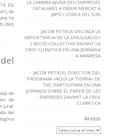
LA CAMBRA AJUDA DEU EMPRESES
19. Els
CATALANES A OBRIR MERCAT A
merç de
JAPÓ I COREA DEL SUD
uany ha
ts dels
JACOB PETRUS DESTACA LA
IMPORTÀNCIA DE LA DIVULGACIÓ I
L’ACCIÓ COL·LECTIVA DAVANT LA
CRISI CLIMÀTICA EN UNA JORNADA
A MANRESA
 del
JACOB PETRUS, DIRECTOR DEL
PROGRAMA «AQUÍ LA TIERRA» DE
TVE, PARTICIPARÀ EN UNA
JORNADA SOBRE EL PAPER DE LES
adal de
EMPRESES DAVANT LA CRISI
ador de
CLIMÀTICA
l jurat,
lla del
Arxius
tegoria
Arxius