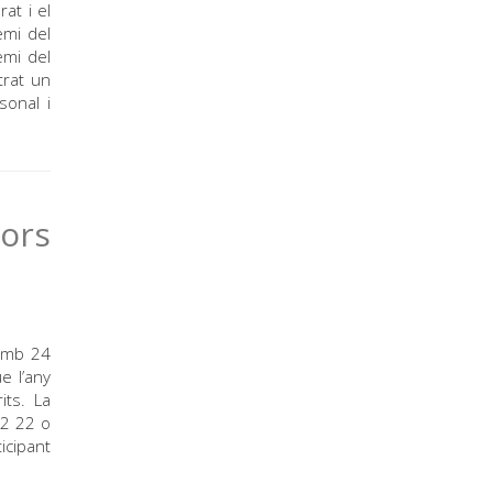
at i el
emi del
emi del
trat un
sonal i
dors
 Amb 24
e l’any
its. La
42 22 o
icipant