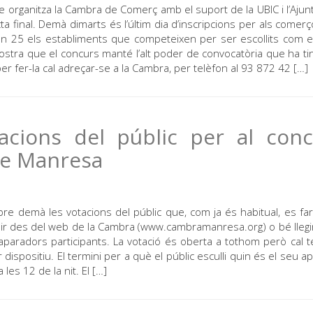
 organitza la Cambra de Comerç amb el suport de la UBIC i l’Aju
a final. Demà dimarts és l’últim dia d’inscripcions per als comer
ón 25 els establiments que competeixen per ser escollits com el
stra que el concurs manté l’alt poder de convocatòria que ha ti
 per fer-la cal adreçar-se a la Cambra, per telèfon al 93 872 42 […]
acions del públic per al conc
de Manresa
e demà les votacions del públic que, com ja és habitual, es fa
cedir des del web de la Cambra (www.cambramanresa.org) o bé lleg
 aparadors participants. La votació és oberta a tothom però cal t
positiu. El termini per a què el públic esculli quin és el seu a
es 12 de la nit. El […]