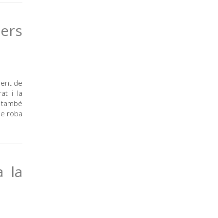
mers
ment de
at i la
e també
de roba
 la