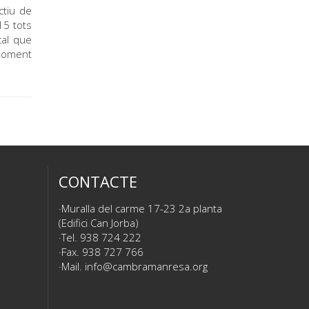
ctiu de
15 tots
cal que
 moment
CONTACTE
Muralla del carme 17-23 2a planta
(Edifici Can Jorba)
Tel. 938 724 222
Fax. 938 727 766
Mail.
info@cambramanresa.org