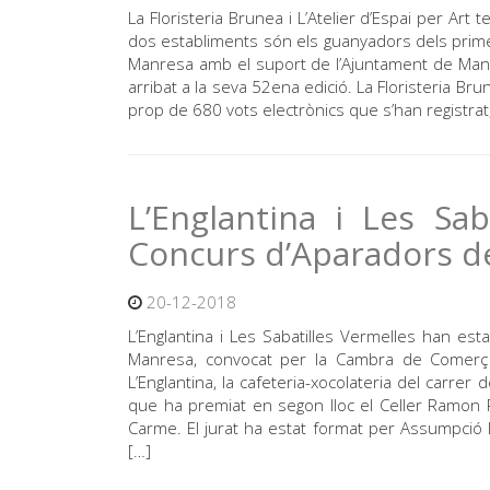
La Floristeria Brunea i L’Atelier d’Espai per Ar
dos establiments són els guanyadors dels prim
Manresa amb el suport de l’Ajuntament de Manr
arribat a la seva 52ena edició. La Floristeria Br
prop de 680 vots electrònics que s’han registrat,
L’Englantina i Les Sab
Concurs d’Aparadors d
20-12-2018
L’Englantina i Les Sabatilles Vermelles han e
Manresa, convocat per la Cambra de Comerç a
L’Englantina, la cafeteria-xocolateria del carrer 
que ha premiat en segon lloc el Celler Ramon R
Carme. El jurat ha estat format per Assumpció Ll
[…]