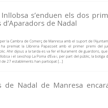
i Inllobsa s’enduen els dos pri
s d’Aparadors de Nadal
t per la Cambra de Comerç de Manresa amb el suport de l’Ajunta
 ha premiat la Llibreria Papasseit amb el primer premi del jur
lic. Ahir dijous a la tarda es va fer el lliurament de guardons, qu
llobsa i el sexshop La Poma d’Eva i, per part del públic, la botiga 
l de 27 establiments han participat […]
rs de Nadal de Manresa encara