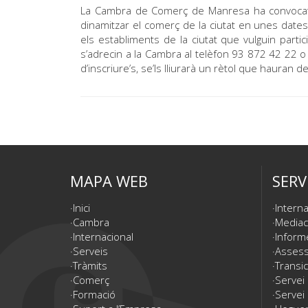
La Cambra de Comerç de Manresa ha convocat u
dinamitzar el comerç de la ciutat en unes dates 
els establiments de la ciutat que vulguin partic
s’adrecin a la Cambra al telèfon 93 872 42 22
d’inscriure’s, se’ls lliurarà un rètol que hauran 
MAPA WEB
SERV
Inici
Interna
Cambra
Mediac
Internacional
Inform
Serveis
Assesso
Tràmits
Transic
Comerç
Servei
Formació
Servei 