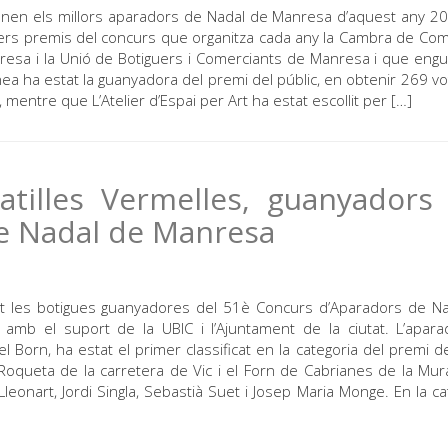
t tenen els millors aparadors de Nadal de Manresa d’aquest any 20
ers premis del concurs que organitza cada any la Cambra de Co
esa i la Unió de Botiguers i Comerciants de Manresa i que eng
unea ha estat la guanyadora del premi del públic, en obtenir 269 vo
 mentre que L’Atelier d’Espai per Art ha estat escollit per […]
atilles Vermelles, guanyadors
e Nadal de Manresa
stat les botigues guanyadores del 51è Concurs d’Aparadors de N
mb el suport de la UBIC i l’Ajuntament de la ciutat. L’apar
del Born, ha estat el primer classificat en la categoria del premi de
oqueta de la carretera de Vic i el Forn de Cabrianes de la Mura
eonart, Jordi Singla, Sebastià Suet i Josep Maria Monge. En la ca