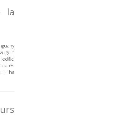
 la
nguany
vulguin
’edifici
pció és
. Hi ha
urs