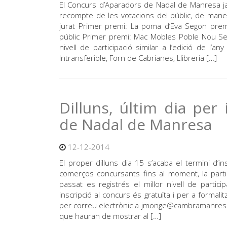
El Concurs d’Aparadors de Nadal de Manresa ja t
recompte de les votacions del públic, de mane
jurat Primer premi: La poma d’Eva Segon premi:
públic Primer premi: Mac Mobles Poble Nou Seg
nivell de participació similar a l’edició de l
Intransferible, Forn de Cabrianes, Llibreria […]
Dilluns, últim dia per
de Nadal de Manresa
12-12-2014
El proper dilluns dia 15 s’acaba el termini d
comerços concursants fins al moment, la partic
passat es registrés el millor nivell de partic
inscripció al concurs és gratuïta i per a formal
per correu electrònic a jmonge@cambramanresa.
que hauran de mostrar al […]