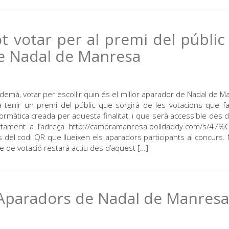
t votar per al premi del públic
e Nadal de Manresa
 demà, votar per escollir quin és el millor aparador de Nadal de M
a tenir un premi del públic que sorgirà de les votacions que fa
 informàtica creada per aquesta finalitat, i que serà accessible des
ctament a l’adreça http://cambramanresa.polldaddy.com/s/47%
del codi QR que llueixen els aparadors participants al concurs
e de votació restarà actiu des d’aquest […]
’Aparadors de Nadal de Manresa