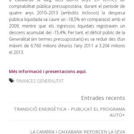
comptabilitat pública pressupostària, durant el període de
quatre anys 2010–2013 (ambdós inclosos) la despesa
pública liquidada va caure un -18,5% en comparació amb el
2009; mentre que els ingressos liquidats registraven un
descens acumulat del -15,4%. Per tant, el dèficit públic de la
Generalitat (en termes pressupostaris) es va reduir des d’un
màxim de 6.760 milions d’euros l’any 2011 a 3.204 milions
el 2013.
Més informació i presentacions aquí.
FINANCES GENERALITAT
Entrades recents
TRANSICIÓ ENERGÈTICA – PUBLICAT EL PROGRAMA
AUTO+
LA CAMBRA I CAIXABANK REFORCEN LA SEVA