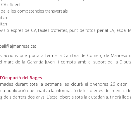
 CV eficient
Treballa les competències transversals
itch
itch
 revisió exprés de CV, taulell d’ofertes, punt de fotos per al CV, espai
treball@ajmanresa.cat
les accions que porta a terme la Cambra de Comerç de Manresa d
el marc de la Garantia Juvenil i compta amb el suport de la Diput
 l’Ocupació del Bages
amades durant tota la setmana, es clourà el divendres 26 d’abril
una publicació que analitza la informació de les ofertes del mercat de
rg dels darrers dos anys. L’acte, obert a tota la ciutadania, tindrà lloc 