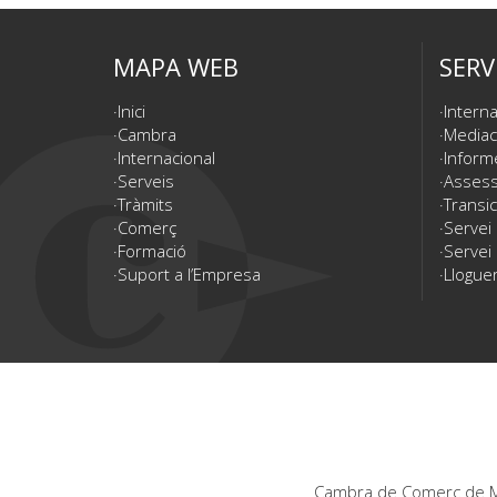
MAPA WEB
SERV
Inici
Interna
Cambra
Mediac
Internacional
Inform
Serveis
Assesso
Tràmits
Transic
Comerç
Servei
Formació
Servei 
Suport a l’Empresa
Lloguer
Cambra de Comerç de Ma