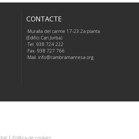
CONTACTE
Muralla del carme 17-23 2a planta
(Edifici Can Jorba)
Tel. 938 724 222
Fax. 938 727 766
Mail.
info@cambramanresa.org
itat
|
Política de cookies