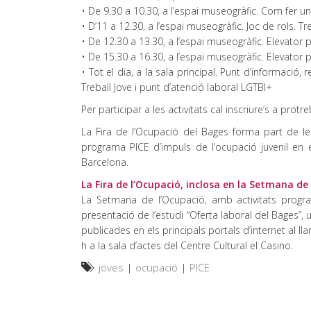
• De 9.30 a 10.30, a l’espai museogràfic. Com fer un
• D’11 a 12.30, a l’espai museogràfic. Joc de rols. 
• De 12.30 a 13.30, a l’espai museogràfic. Elevator p
• De 15.30 a 16.30, a l’espai museogràfic. Elevator p
• Tot el dia, a la sala principal. Punt d’informació,
Treball Jove i punt d’atenció laboral LGTBI+
Per participar a les activitats cal inscriure’s a pro
La Fira de l’Ocupació del Bages forma part de 
programa PICE d’impuls de l’ocupació juvenil en 
Barcelona.
La Fira de l’Ocupació, inclosa en la Setmana de
La Setmana de l’Ocupació, amb activitats progr
presentació de l’estudi “Oferta laboral del Bages”, 
publicades en els principals portals d’internet al lla
h a la sala d’actes del Centre Cultural el Casino.
joves
|
ocupació
|
PICE