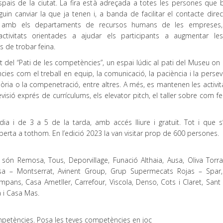
spais de la ciutat. La fira està adreçada a totes les persones que 
guin canviar la que ja tenen i, a banda de facilitar el contacte dire
s amb els departaments de recursos humans de les empreses,
 activitats orientades a ajudar els participants a augmentar le
ts de trobar feina.
 del “Pati de les competències”, un espai lúdic al pati del Museu on 
cies com el treball en equip, la comunicació, la paciència i la perse
emòria o la compenetració, entre altres. A més, es mantenen les activi
visió exprés de currículums, els elevator pitch, el taller sobre com f
ia i de 3 a 5 de la tarda, amb accés lliure i gratuït. Tot i que s
rta a tothom. En l’edició 2023 la van visitar prop de 600 persones.
són Remosa, Tous, Deporvillage, Funació Althaia, Ausa, Oliva Torra
rsa – Montserrat, Avinent Group, Grup Supermecats Rojas – Spar
Ampans, Casa Ametller, Carrefour, Viscola, Denso, Cots i Claret, San
a i Casa Mas.
ompetències. Posa les teves competències en joc