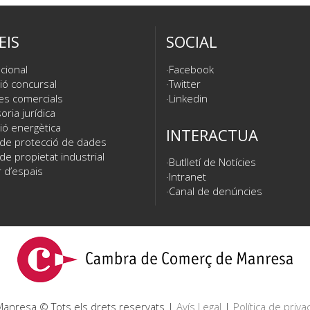
EIS
SOCIAL
cional
Facebook
ió concursal
Twitter
es comercials
Linkedin
ria jurídica
ió energètica
INTERACTUA
 de protecció de dades
de propietat industrial
Butlletí de Notícies
 d’espais
Intranet
Canal de denúncies
nresa © Tots els drets reservats |
Avís Legal
|
Política de privac