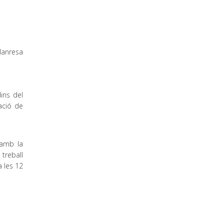
 Manresa
ins del
ació de
 amb la
 treball
a les 12