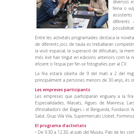
diversos e
feina o vul
assistent
diferents
possibilita
Entre les activitats programades destaca la novetat
de diferents jocs de taula es treballaran competèn
la visió espacial, la superació de dificultats, la m
més èxit han tingut en edicions anteriors com la re
eficient o l’espai per fer-se fotografies per al CV.
La fira estarà oberta de 9 del matí a 2 del migd
principalment a persones menors de 30 anys, és obe
Les empreses participants
Les empreses que participaran enguany a la fira 
Especialidades, Masats, Aigues de Manresa, La
d’Instal·ladors del Bages i el Berguedà, Fundació 
Salut, Grup Vilà Vila, Supermercats Llobet, Formins
El programa d’activitats
• De 9.30 a 12.30, al pati del Museu. Pati de les c