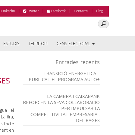
Linkedin
Twitter
Facebook
Contacte
Blog
ESTUDIS
TERRITORI
CENS ELECTORAL
Entrades recents
TRANSICIÓ ENERGÈTICA –
SES
PUBLICAT EL PROGRAMA AUTO+
LA CAMBRA I CAIXABANK
REFORCEN LA SEVA COL·LABORACIÓ
PER IMPULSAR LA
gua i el
COMPETITIVITAT EMPRESARIAL
a fira,
DEL BAGES
 l’acte
nent en