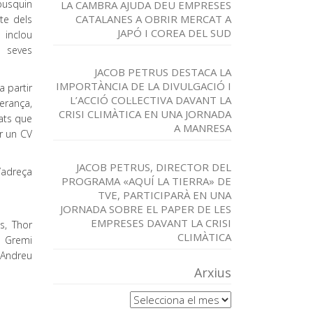
busquin
LA CAMBRA AJUDA DEU EMPRESES
CATALANES A OBRIR MERCAT A
cte dels
JAPÓ I COREA DEL SUD
 inclou
s seves
JACOB PETRUS DESTACA LA
IMPORTÀNCIA DE LA DIVULGACIÓ I
a partir
L’ACCIÓ COL·LECTIVA DAVANT LA
verança,
CRISI CLIMÀTICA EN UNA JORNADA
tats que
A MANRESA
er un CV
JACOB PETRUS, DIRECTOR DEL
’adreça
PROGRAMA «AQUÍ LA TIERRA» DE
TVE, PARTICIPARÀ EN UNA
JORNADA SOBRE EL PAPER DE LES
EMPRESES DAVANT LA CRISI
s, Thor
CLIMÀTICA
, Gremi
t Andreu
Arxius
Arxius