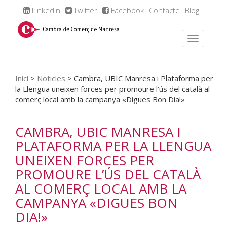
Linkedin
Twitter
Facebook
Contacte
Blog
Inici
>
Noticies
>
Cambra, UBIC Manresa i Plataforma per
la Llengua uneixen forces per promoure l’ús del català al
comerç local amb la campanya «Digues Bon Dia!»
CAMBRA, UBIC MANRESA I
PLATAFORMA PER LA LLENGUA
UNEIXEN FORCES PER
PROMOURE L’ÚS DEL CATALÀ
AL COMERÇ LOCAL AMB LA
CAMPANYA «DIGUES BON
DIA!»