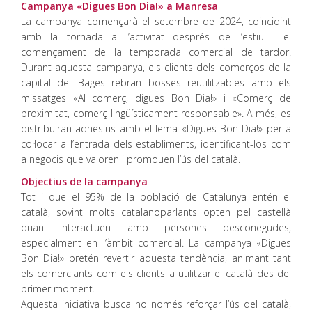
Campanya «Digues Bon Dia!» a Manresa
La campanya començarà el setembre de 2024, coincidint
amb la tornada a l’activitat després de l’estiu i el
començament de la temporada comercial de tardor.
Durant aquesta campanya, els clients dels comerços de la
capital del Bages rebran bosses reutilitzables amb els
missatges «Al comerç, digues Bon Dia!» i «Comerç de
proximitat, comerç lingüísticament responsable». A més, es
distribuiran adhesius amb el lema «Digues Bon Dia!» per a
col·locar a l’entrada dels establiments, identificant-los com
a negocis que valoren i promouen l’ús del català.
Objectius de la campanya
Tot i que el 95% de la població de Catalunya entén el
català, sovint molts catalanoparlants opten pel castellà
quan interactuen amb persones desconegudes,
especialment en l’àmbit comercial. La campanya «Digues
Bon Dia!» pretén revertir aquesta tendència, animant tant
els comerciants com els clients a utilitzar el català des del
primer moment.
Aquesta iniciativa busca no només reforçar l’ús del català,