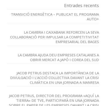
Entrades recents
TRANSICIÓ ENERGÈTICA – PUBLICAT EL PROGRAMA
AUTO+
LA CAMBRA I CAIXABANK REFORCEN LA SEVA
COL·LABORACIÓ PER IMPULSAR LA COMPETITIVITAT
EMPRESARIAL DEL BAGES
LA CAMBRA AJUDA DEU EMPRESES CATALANES A
OBRIR MERCAT A JAPÓ I COREA DEL SUD
JACOB PETRUS DESTACA LA IMPORTÀNCIA DE LA
DIVULGACIÓ I L’ACCIÓ COL·LECTIVA DAVANT LA CRISI
CLIMÀTICA EN UNA JORNADA A MANRESA
JACOB PETRUS, DIRECTOR DEL PROGRAMA «AQUÍ LA
TIERRA» DE TVE, PARTICIPARÀ EN UNA JORNADA
SOBRE EL PAPER DE LES EMPRESES DAVANT LA CRISI