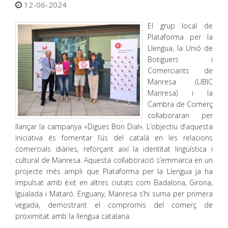
12-06-2024
El grup local de
Plataforma per la
Llengua, la Unió de
Botiguers i
Comerciants de
Manresa (UBIC
Manresa) i la
Cambra de Comerç
col·laboraran per
llançar la campanya «Digues Bon Dia!». L’objectiu d’aquesta
iniciativa és fomentar l’ús del català en les relacions
comercials diàries, reforçant així la identitat lingüística i
cultural de Manresa. Aquesta col·laboració s’emmarca en un
projecte més ampli que Plataforma per la Llengua ja ha
impulsat amb èxit en altres ciutats com Badalona, Girona,
Igualada i Mataró. Enguany, Manresa s’hi suma per primera
vegada, demostrant el compromís del comerç de
proximitat amb la llengua catalana.