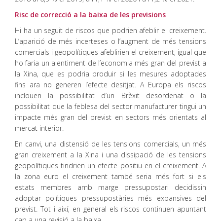
Risc de correcció a la baixa de les previsions
Hi ha un seguit de riscos que podrien afeblir el creixement.
L’aparició de més incerteses o l’augment de més tensions
comercials i geopolítiques afeblirien el creixement, igual que
ho faria un alentiment de l’economia més gran del previst a
la Xina, que es podria produir si les mesures adoptades
fins ara no generen l’efecte desitjat. A Europa els riscos
inclouen la possibilitat d’un Brèxit desordenat o la
possibilitat que la feblesa del sector manufacturer tingui un
impacte més gran del previst en sectors més orientats al
mercat interior.
En canvi, una distensió de les tensions comercials, un més
gran creixement a la Xina i una dissipació de les tensions
geopolítiques tindrien un efecte positiu en el creixement. A
la zona euro el creixement també seria més fort si els
estats membres amb marge pressupostari decidissin
adoptar polítiques pressupostàries més expansives del
previst. Tot i així, en general els riscos continuen apuntant
cap a una revisió a la baixa.