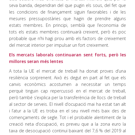
seva banda, dependran del que pugin els sous, del fet que
les condicions de finançament siguin favorables i de les
mesures pressupostàries que hagin de prendre alguns
estats membres. En principi, semblà que l’economia de
tots els estats membres continuarà creixent, però és poc
probable que n’hi hagi prou amb els factors de creixement
del mercat interior per impulsar un fort creixement.
Els mercats laborals continuaran sent forts, però les
millores seran més lentes
A tota la UE el mercat de treball ha donat proves d’una
resiliència sorprenent. Això és degut en part al fet que els
canvis econòmics acostumen a necessitar un temps
perquè tinguin cap repercussió en el mercat de treball,
però també s’explica per la transferència de llocs de treball
al sector de serveis. El nivell d’ocupació mai ha estat tan alt
i l’atur a la UE es troba en el seu nivell més baix des de
començaments de segle. Tot i el probable alentiment de la
creació neta d’ocupació, es preveu que a la zona euro la
taxa de desocupació continuï baixant del 7,6 % del 2019 al