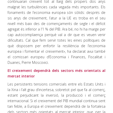
continuaran creixent tot al llarg dels propers dos anys
malgrat les turbulències cada vegada més importants. Els
fonaments de l’economia europea són sòlids: després de
sis anys de creixement, l’atur a la UE es troba en el seu
nivell més baix des de començaments de segle i el dèficit
agregat és inferior a l’1 % del PIB. Ara bé, no hi ha marge per
cap autocomplaença perquè val a dir que es veuen venir
dificultats. Cal que fem servir totes les eines polítiques de
què disposem per enfortir la resiliència de l’economia
europea i fomentar el creixement», ha declarat avui també
el comissari europeu d’Economia i Finances, Fiscalitat i
Duanes, Pierre Moscovici.
El creixement dependrà dels sectors més orientats al
mercat interior
Les persistents tensions comercials entre els Estats Units i
la Xina i l’alt grau d’incertesa, sobretot pel que fa al comerç,
estant perjudicant la inversió, la producció i el comerç
internacional. Si el creixement del PIB mundial continua sent
tan feble, a Europa el creixement dependrà de la fortalesa
dels sectors més orientats al mercat interior, que, per la