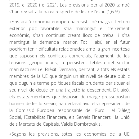
2019, el 2020 i el 2021. Les previsions per al 2020 també
s’han revisat a la baixa respecte de les de l’estiu (1,6 %).
«Fins ara l’economia europea ha resistit bé malgrat l’entorn
exterior poc favorable: s’ha mantingut el creixement
econòmic, s’han continuat creant llocs de treball i s’ha
mantingut la demanda interior. Tot i així, en el futur
podríem tenir dificultats relacionades amb la gran incertesa
que suposen els conflictes comercials, l’augment de les
tensions geopolítiques, la persistent feblesa del sector
manufacturer i el Brèxit. Demano, per tant, a tots els estats
membres de la UE que tinguin un alt nivell de deute públic
que duguin a terme polítiques fiscals prudents per situar el
seu nivell de deute en una trajectòria descendent. Dit això,
els estats membres que disposin de marge pressupostari
haurien de fer-lo servir», ha declarat avui el vicepresident de
la Comissió Europea responsable de l’Euro i el Diàleg
Social, l’Estabilitat Financera, els Serveis Financers i la Unió
dels Mercats de Capitals, Valdis Dombrovskis.
«Segons les previsions, totes les economies de la UE