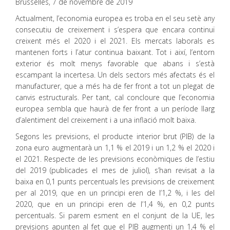
Brussel·les, 7 de novembre de 2019
Actualment, l’economia europea es troba en el seu setè any
consecutiu de creixement i s’espera que encara continuï
creixent més el 2020 i el 2021. Els mercats laborals es
mantenen forts i l’atur continua baixant. Tot i així, l’entorn
exterior és molt menys favorable que abans i s’està
escampant la incertesa. Un dels sectors més afectats és el
manufacturer, que a més ha de fer front a tot un plegat de
canvis estructurals. Per tant, cal concloure que l’economia
europea sembla que haurà de fer front a un període llarg
d’alentiment del creixement i a una inflació molt baixa.
Segons les previsions, el producte interior brut (PIB) de la
zona euro augmentarà un 1,1 % el 2019 i un 1,2 % el 2020 i
el 2021. Respecte de les previsions econòmiques de l’estiu
del 2019 (publicades el mes de juliol), s’han revisat a la
baixa en 0,1 punts percentuals les previsions de creixement
per al 2019, que en un principi eren de l’1,2 %, i les del
2020, que en un principi eren de l’1,4 %, en 0,2 punts
percentuals. Si parem esment en el conjunt de la UE, les
previsions apunten al fet que el PIB augmenti un 1,4 % el