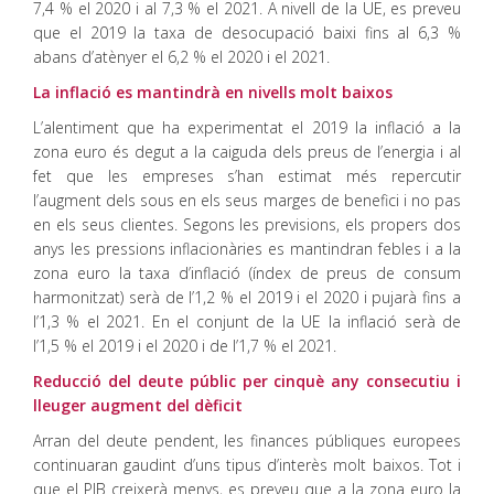
7,4 % el 2020 i al 7,3 % el 2021. A nivell de la UE, es preveu
que el 2019 la taxa de desocupació baixi fins al 6,3 %
abans d’atènyer el 6,2 % el 2020 i el 2021.
La inflació es mantindrà en nivells molt baixos
L’alentiment que ha experimentat el 2019 la inflació a la
zona euro és degut a la caiguda dels preus de l’energia i al
fet que les empreses s’han estimat més repercutir
l’augment dels sous en els seus marges de benefici i no pas
en els seus clientes. Segons les previsions, els propers dos
anys les pressions inflacionàries es mantindran febles i a la
zona euro la taxa d’inflació (índex de preus de consum
harmonitzat) serà de l’1,2 % el 2019 i el 2020 i pujarà fins a
l’1,3 % el 2021. En el conjunt de la UE la inflació serà de
l’1,5 % el 2019 i el 2020 i de l’1,7 % el 2021.
Reducció del deute públic per cinquè any consecutiu i
lleuger augment del dèficit
Arran del deute pendent, les finances públiques europees
continuaran gaudint d’uns tipus d’interès molt baixos. Tot i
que el PIB creixerà menys, es preveu que a la zona euro la