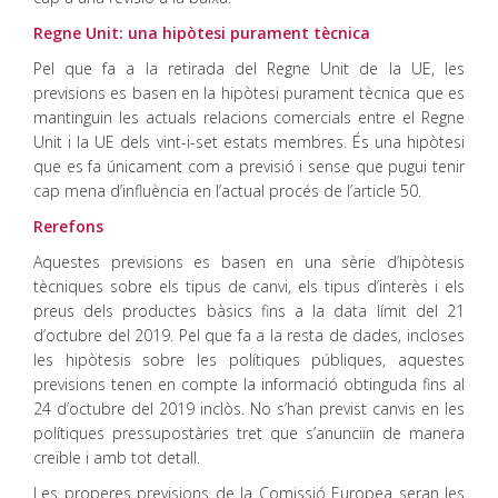
Regne Unit: una hipòtesi purament tècnica
Pel que fa a la retirada del Regne Unit de la UE, les
previsions es basen en la hipòtesi purament tècnica que es
mantinguin les actuals relacions comercials entre el Regne
Unit i la UE dels vint-i-set estats membres. És una hipòtesi
que es fa únicament com a previsió i sense que pugui tenir
cap mena d’influència en l’actual procés de l’article 50.
Rerefons
Aquestes previsions es basen en una sèrie d’hipòtesis
tècniques sobre els tipus de canvi, els tipus d’interès i els
preus dels productes bàsics fins a la data límit del 21
d’octubre del 2019. Pel que fa a la resta de dades, incloses
les hipòtesis sobre les polítiques públiques, aquestes
previsions tenen en compte la informació obtinguda fins al
24 d’octubre del 2019 inclòs. No s’han previst canvis en les
polítiques pressupostàries tret que s’anunciïn de manera
creïble i amb tot detall.
Les properes previsions de la Comissió Europea seran les