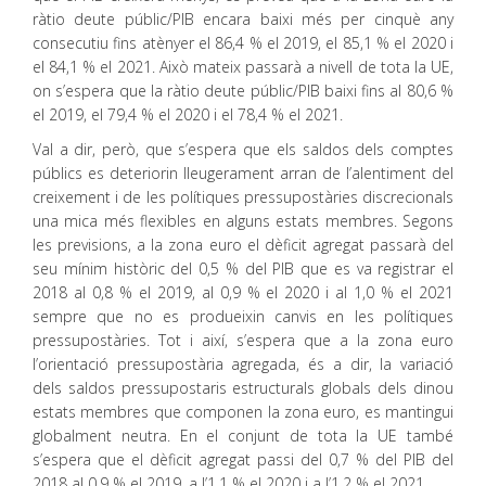
ràtio deute públic/PIB encara baixi més per cinquè any
consecutiu fins atènyer el 86,4 % el 2019, el 85,1 % el 2020 i
el 84,1 % el 2021. Això mateix passarà a nivell de tota la UE,
on s’espera que la ràtio deute públic/PIB baixi fins al 80,6 %
el 2019, el 79,4 % el 2020 i el 78,4 % el 2021.
Val a dir, però, que s’espera que els saldos dels comptes
públics es deteriorin lleugerament arran de l’alentiment del
creixement i de les polítiques pressupostàries discrecionals
una mica més flexibles en alguns estats membres. Segons
les previsions, a la zona euro el dèficit agregat passarà del
seu mínim històric del 0,5 % del PIB que es va registrar el
2018 al 0,8 % el 2019, al 0,9 % el 2020 i al 1,0 % el 2021
sempre que no es produeixin canvis en les polítiques
pressupostàries. Tot i així, s’espera que a la zona euro
l’orientació pressupostària agregada, és a dir, la variació
dels saldos pressupostaris estructurals globals dels dinou
estats membres que componen la zona euro, es mantingui
globalment neutra. En el conjunt de tota la UE també
s’espera que el dèficit agregat passi del 0,7 % del PIB del
2018 al 0,9 % el 2019, a l’1,1 % el 2020 i a l’1,2 % el 2021.