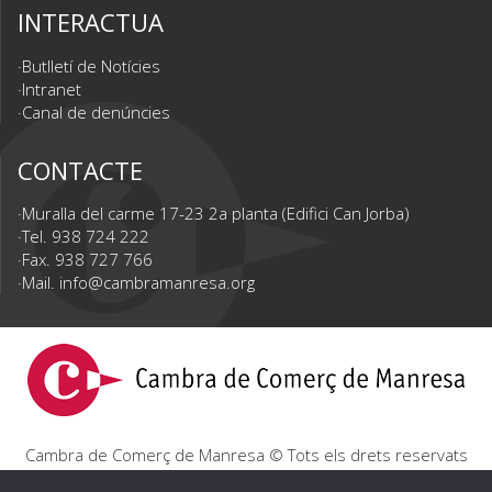
INTERACTUA
Butlletí de Notícies
Intranet
Canal de denúncies
CONTACTE
Muralla del carme 17-23 2a planta (Edifici Can Jorba)
Tel. 938 724 222
Fax. 938 727 766
Mail.
info@cambramanresa.org
Cambra de Comerç de Manresa © Tots els drets reservats
|
Avís Legal
|
Política de privacitat
|
Política de cookies