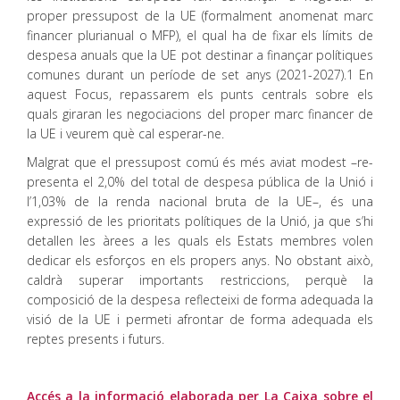
proper pressupost de la UE (formalment anomenat marc
financer plurianual o MFP), el qual ha de fixar els límits de
despesa anuals que la UE pot destinar a finançar polítiques
comunes durant un període de set anys (2021-2027).
1
En
aquest Focus, repassarem els punts centrals sobre els
quals giraran les negociacions del proper marc financer de
la UE i veurem què cal esperar-ne.
Malgrat que el pressupost comú és més aviat modest –re­­
presenta el 2,0% del total de despesa pública de la Unió i
l’1,03% de la renda nacional bruta de la UE–, és una
expressió de les prioritats polítiques de la Unió, ja que s’hi
detallen les àrees a les quals els Estats membres volen
dedicar els esforços en els propers anys. No obstant això,
caldrà superar importants restriccions, perquè la
composició de la despesa reflecteixi de forma adequada la
visió de la UE i permeti afrontar de forma adequada els
reptes presents i futurs.
Accés a la informació elaborada per La Caixa sobre el