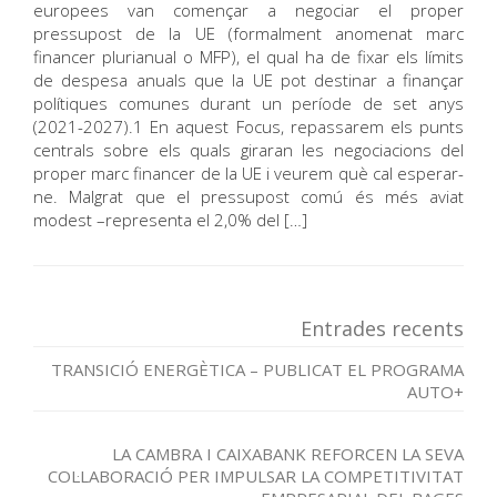
europees van començar a negociar el proper
pressupost de la UE (formalment anomenat marc
financer plurianual o MFP), el qual ha de fixar els límits
de despesa anuals que la UE pot destinar a finançar
polítiques comunes durant un període de set anys
(2021-2027).1 En aquest Focus, repassarem els punts
centrals sobre els quals giraran les negociacions del
proper marc financer de la UE i veurem què cal esperar-
ne. Malgrat que el pressupost comú és més aviat
modest –re­­presenta el 2,0% del […]
Entrades recents
TRANSICIÓ ENERGÈTICA – PUBLICAT EL PROGRAMA
AUTO+
LA CAMBRA I CAIXABANK REFORCEN LA SEVA
COL·LABORACIÓ PER IMPULSAR LA COMPETITIVITAT