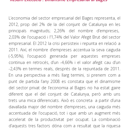
L’economia del sector empresarial del Bages representa, el
2012, prop del 2% de la del conjunt de Catalunya en les
principals magnituds; 2,26% del nombre d’empreses,
2,03% de l’ocupació i l’1,74% del Valor Afegit Brut del sector
empresarial. El 2012 la crisi persisteix i repunta en relació a
2011. Així, el nombre d’empreses accentua la seva caiguda
(-5,95%), l’ocupació generada per aquestes empreses
continua en retrocés, d’un -4,66% i el valor afegit cau d’un
-2,43% en termes reals, després de la repuntada de 2011.
En una perspectiva a més llarg termini, si prenem com a
punt de partida l’any 2008 es constata que el dinamisme
del sector privat de l’economia al Bages no ha estat gaire
diferent que el del conjunt de Catalunya, però amb uns
trets una mica diferenciats. Això es concreta a partir d’una
davallada major del nombre d’empreses, una caiguda més
accentuada de l’ocupació, tot i que amb un augment més
accelerat de la productivitat per ocupat. La combinació
d’aquests tres factors dóna com a resultat que la riquesa