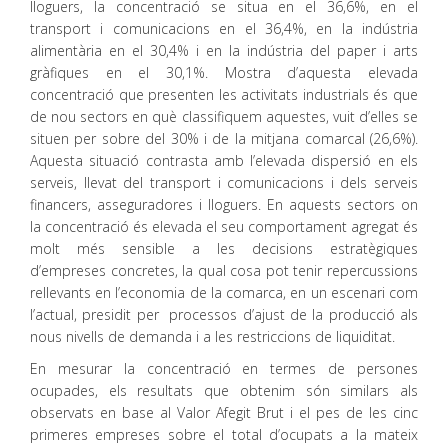
lloguers, la concentració se situa en el 36,6%, en el
transport i comunicacions en el 36,4%, en la indústria
alimentària en el 30,4% i en la indústria del paper i arts
gràfiques en el 30,1%. Mostra d’aquesta elevada
concentració que presenten les activitats industrials és que
de nou sectors en què classifiquem aquestes, vuit d’elles se
situen per sobre del 30% i de la mitjana comarcal (26,6%).
Aquesta situació contrasta amb l’elevada dispersió en els
serveis, llevat del transport i comunicacions i dels serveis
financers, asseguradores i lloguers. En aquests sectors on
la concentració és elevada el seu comportament agregat és
molt més sensible a les decisions estratègiques
d’empreses concretes, la qual cosa pot tenir repercussions
rellevants en l’economia de la comarca, en un escenari com
l’actual, presidit per processos d’ajust de la producció als
nous nivells de demanda i a les restriccions de liquiditat.
En mesurar la concentració en termes de persones
ocupades, els resultats que obtenim són similars als
observats en base al Valor Afegit Brut i el pes de les cinc
primeres empreses sobre el total d’ocupats a la mateix