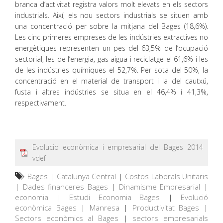
branca d’activitat registra valors molt elevats en els sectors
industrials. Així, els nou sectors industrials se situen amb
una concentració per sobre la mitjana del Bages (18,6%).
Les cinc primeres empreses de les indústries extractives no
energètiques representen un pes del 63,5% de l’ocupació
sectorial, les de l’energia, gas aigua i reciclatge el 61,6% i les
de les indústries químiques el 52,7%. Per sota del 50%, la
concentració en el material de transport i la del cautxú,
fusta i altres indústries se situa en el 46,4% i 41,3%,
respectivament.
Evolucio econòmica i empresarial del Bages 2014
vdef
Bages
|
Catalunya Central
|
Costos Laborals Unitaris
|
Dades financeres Bages
|
Dinamisme Empresarial
|
economia
|
Estudi Economia Bages
|
Evolució
econòmica Bages
|
Manresa
|
Productivitat Bages
|
Sectors econòmics al Bages
|
sectors empresarials