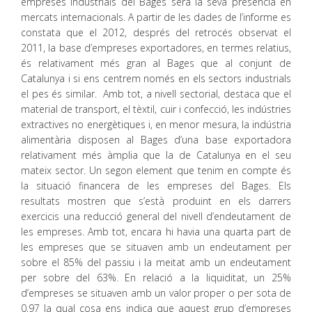
empreses industrials del Bages serà la seva presència en
mercats internacionals. A partir de les dades de l’informe es
constata que el 2012, després del retrocés observat el
2011, la base d’empreses exportadores, en termes relatius,
és relativament més gran al Bages que al conjunt de
Catalunya i si ens centrem només en els sectors industrials
el pes és similar. Amb tot, a nivell sectorial, destaca que el
material de transport, el tèxtil, cuir i confecció, les indústries
extractives no energètiques i, en menor mesura, la indústria
alimentària disposen al Bages d’una base exportadora
relativament més àmplia que la de Catalunya en el seu
mateix sector. Un segon element que tenim en compte és
la situació financera de les empreses del Bages. Els
resultats mostren que s’està produint en els darrers
exercicis una reducció general del nivell d’endeutament de
les empreses. Amb tot, encara hi havia una quarta part de
les empreses que se situaven amb un endeutament per
sobre el 85% del passiu i la meitat amb un endeutament
per sobre del 63%. En relació a la liquiditat, un 25%
d’empreses se situaven amb un valor proper o per sota de
0,97 la qual cosa ens indica que aquest grup d’empreses