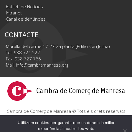
Butlletí de Notícies
Intranet
Canal de denúncies
CONTACTE
Muralla del carme 17-23 2a planta (Edifici Can Jorba)
Tel. 938 724 222
Fax. 938 727 766
Mail.
info@cambramanresa.org
Cambra de Comerç de Manresa © Tots els drets reservats
|
Avís Legal
|
Política de privacitat
|
Política de cookies
Utilitzem cookies per garantir que us donem la millor
experiència al nostre lloc web.