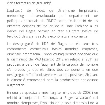
cicles formatius de grau mitjà.
L’aplicació de l’Índex de Dinamisme Empresarial,
metodologia desenvolupada pel departament de
polítiques sectorials de PIMEC per a l’elaboració de les
diferents edicions de l’Anuari de la Pime Catalana a les
dades del Bages permet apuntar els trets bàsics de
l’evolució dels grans sectors econòmics a la comarca.
La desagregació de l’IDE del Bages en els seus tres
components estructurals bàsics (nombre empreses,
dimensió empresarial i productivitat) permet observar que
la disminució del VAB l’exercici 2012 en relació al 2011 es
produeix a partir de l’augment de la caiguda del nombre
d’empreses, ja que els altres dos components en què
desagreguem l’índex observen variacions positives. Així, tant
la dimensió empresarial com la productivitat per ocupat
augmenten.
En una perspectiva a més llarg termini, des de 2008 i en
relació al conjunt de Catalunya, al Bages la variació del
nombre d’empreses, l’evolució de la seva dimensió i de la