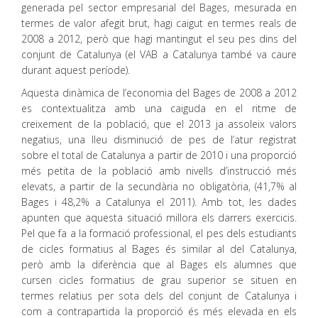
generada pel sector empresarial del Bages, mesurada en
termes de valor afegit brut, hagi caigut en termes reals de
2008 a 2012, però que hagi mantingut el seu pes dins del
conjunt de Catalunya (el VAB a Catalunya també va caure
durant aquest període).
Aquesta dinàmica de l’economia del Bages de 2008 a 2012
es contextualitza amb una caiguda en el ritme de
creixement de la població, que el 2013 ja assoleix valors
negatius, una lleu disminució de pes de l’atur registrat
sobre el total de Catalunya a partir de 2010 i una proporció
més petita de la població amb nivells d’instrucció més
elevats, a partir de la secundària no obligatòria, (41,7% al
Bages i 48,2% a Catalunya el 2011). Amb tot, les dades
apunten que aquesta situació millora els darrers exercicis.
Pel que fa a la formació professional, el pes dels estudiants
de cicles formatius al Bages és similar al del Catalunya,
però amb la diferència que al Bages els alumnes que
cursen cicles formatius de grau superior se situen en
termes relatius per sota dels del conjunt de Catalunya i
com a contrapartida la proporció és més elevada en els