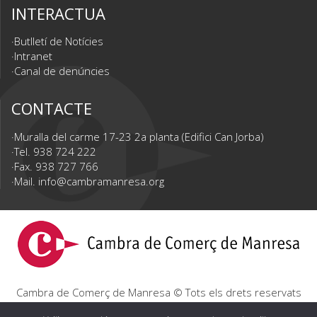
INTERACTUA
Butlletí de Notícies
Intranet
Canal de denúncies
CONTACTE
Muralla del carme 17-23 2a planta (Edifici Can Jorba)
Tel. 938 724 222
Fax. 938 727 766
Mail.
info@cambramanresa.org
Cambra de Comerç de Manresa © Tots els drets reservats
|
Avís Legal
|
Política de privacitat
|
Política de cookies