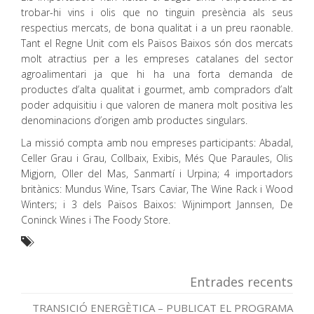
trobar-hi vins i olis que no tinguin presència als seus
respectius mercats, de bona qualitat i a un preu raonable.
Tant el Regne Unit com els Països Baixos són dos mercats
molt atractius per a les empreses catalanes del sector
agroalimentari ja que hi ha una forta demanda de
productes d’alta qualitat i gourmet, amb compradors d’alt
poder adquisitiu i que valoren de manera molt positiva les
denominacions d’origen amb productes singulars.
La missió compta amb nou empreses participants: Abadal,
Celler Grau i Grau, Collbaix, Exibis, Més Que Paraules, Olis
Migjorn, Oller del Mas, Sanmartí i Urpina; 4 importadors
britànics: Mundus Wine, Tsars Caviar, The Wine Rack i Wood
Winters; i 3 dels Països Baixos: Wijnimport Jannsen, De
Coninck Wines i The Foody Store.
Entrades recents
TRANSICIÓ ENERGÈTICA – PUBLICAT EL PROGRAMA