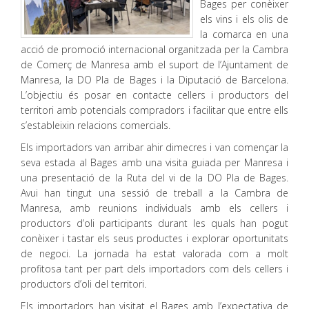
Bages per conèixer
els vins i els olis de
la comarca en una
acció de promoció internacional organitzada per la Cambra
de Comerç de Manresa amb el suport de l’Ajuntament de
Manresa, la DO Pla de Bages i la Diputació de Barcelona.
L’objectiu és posar en contacte cellers i productors del
territori amb potencials compradors i facilitar que entre ells
s’estableixin relacions comercials.
Els importadors van arribar ahir dimecres i van començar la
seva estada al Bages amb una visita guiada per Manresa i
una presentació de la Ruta del vi de la DO Pla de Bages.
Avui han tingut una sessió de treball a la Cambra de
Manresa, amb reunions individuals amb els cellers i
productors d’oli participants durant les quals han pogut
conèixer i tastar els seus productes i explorar oportunitats
de negoci. La jornada ha estat valorada com a molt
profitosa tant per part dels importadors com dels cellers i
productors d’oli del territori.
Els importadors han visitat el Bages amb l’expectativa de