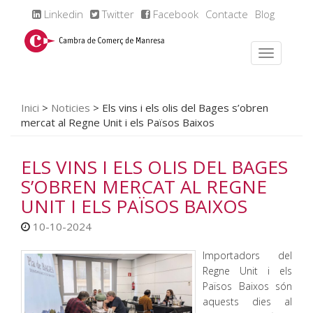
Linkedin
Twitter
Facebook
Contacte
Blog
Inici
>
Noticies
>
Els vins i els olis del Bages s’obren
mercat al Regne Unit i els Països Baixos
ELS VINS I ELS OLIS DEL BAGES
S’OBREN MERCAT AL REGNE
UNIT I ELS PAÏSOS BAIXOS
10-10-2024
Importadors del
Regne Unit i els
Països Baixos són
aquests dies al