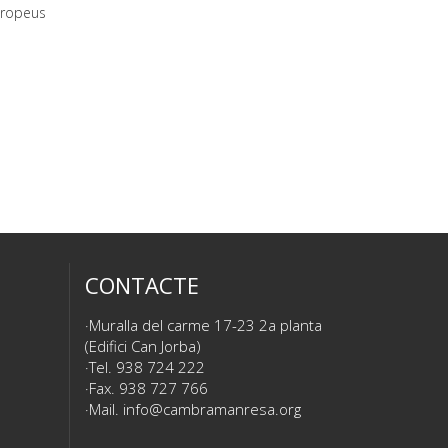
uropeus
CONTACTE
Muralla del carme 17-23 2a planta
(Edifici Can Jorba)
Tel. 938 724 222
Fax. 938 727 766
Mail.
info@cambramanresa.org