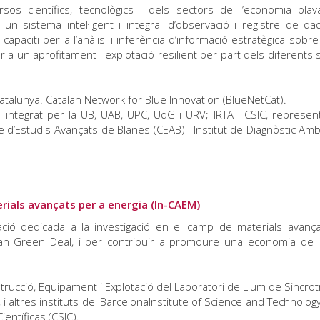
ursos científics, tecnològics i dels sectors de l’economia blav
un sistema intel·ligent i integral d’observació i registre de d
e capaciti per a l’anàlisi i inferència d’informació estratègica sobr
er a un aprofitament i explotació resilient per part dels diferents 
talunya. Catalan Network for Blue Innovation (BlueNetCat).
a integrat per la UB, UAB, UPC, UdG i URV; IRTA i CSIC, represen
re d’Estudis Avançats de Blanes (CEAB) i Institut de Diagnòstic Ambi
terials avançats per a energia (In-CAEM)
ació dedicada a la investigació en el camp de materials avanç
pean Green Deal, i per contribuir a promoure una economia de 
rucció, Equipament i Explotació del Laboratori de Llum de Sincrot
 i altres instituts del BarcelonaInstitute of Science and Technology
entíficas (CSIC).