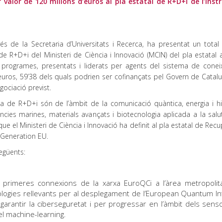
valor de 120 milions d’euros al pla estatal de R+D+i de l’ins
 de la Secretaria d’Universitats i Recerca, ha presentat un total 
R+D+i del Ministeri de Ciència i Innovació (MCIN) del pla estatal a
 programes, presentats i liderats per agents del sistema de cone
uros, 59’38 dels quals podrien ser cofinançats pel Govern de Catalu
gociació previst.
 de R+D+i són de l’àmbit de la comunicació quàntica, energia i h
ciències marines, materials avançats i biotecnologia aplicada a la sal
e el Ministeri de Ciència i Innovació ha definit al pla estatal de Rec
t Generation EU.
egüents:
s primeres connexions de la xarxa EuroQCi a l’àrea metropoli
ogies rellevants per al desplegament de l’European Quantum In
garantir la ciberseguretat i per progressar en l’àmbit dels senso
 i el machine-learning.