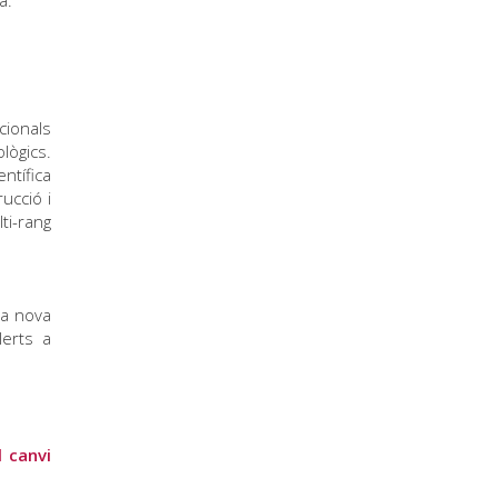
a.
cionals
lògics.
ntífica
ucció i
ti-rang
la nova
lerts a
l canvi