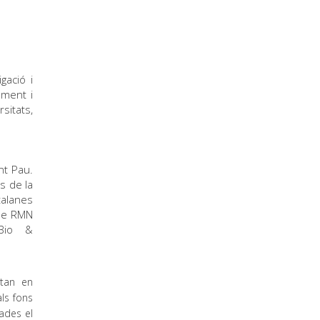
gació i
ament i
sitats,
nt Pau.
s de la
talanes
 de RMN
aBio &
stan en
ls fons
ades el