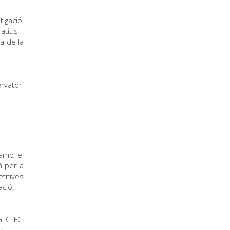
igació,
atius i
ra de la
rvatori
 amb el
à per a
titives
ació.
, CTFC,