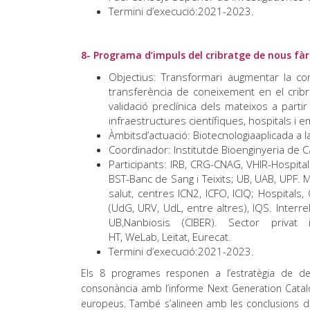
Termini d’execució:2021-2023.
8- Programa d’impuls del cribratge de nous fàrm
Objectius: Transformari augmentar la com
transferència de coneixement en el cribra
validació preclínica dels mateixos a parti
infraestructures científiques, hospitals i 
Àmbitsd’actuació: Biotecnologiaaplicada a la
Coordinador: Institutde Bioenginyeria de Ca
Participants: IRB, CRG-CNAG, VHIR-Hospital 
BST-Banc de Sang i Teixits; UB, UAB, UPF.
salut, centres ICN2, ICFO, ICIQ; Hospitals
(UdG, URV, UdL, entre altres), IQS. Interr
UB,Nanbiosis (CIBER). Sector priva
HT, WeLab, Leitat, Eurecat.
Termini d’execució:2021-2023.
Els 8 programes responen a l’estratègia de d
consonància amb l’informe Next Generation Catalo
europeus. També s’alineen amb les conclusions d