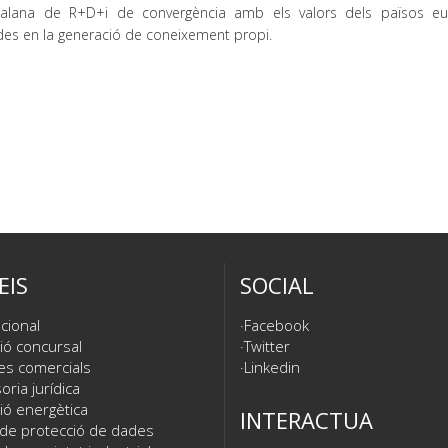
catalana de R+D+i de convergència amb els valors dels països e
es en la generació de coneixement propi.
EIS
SOCIAL
cional
Facebook
ió concursal
Twitter
es comercials
Linkedin
ria jurídica
ió energètica
INTERACTUA
 de protecció de dades