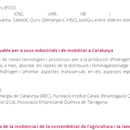
s (IFCO).
CNS, IFAE, ICN2, UAB, UB i U
a; Sateliot, Qurv, Qilimanjaro, InfyQ, JustQu, entre d’altres star
vable per a usos industrials i de mobilitat a Catalunya
 de noves tecnologies i processos per a la producció d’hidrogen
ja, a més, abordar els reptes de la distribució i l’emmagatzematge
hidrogen i afrontar aspectes transversals en els aspectes legis
).
nergia de Catalunya (IREC), Fundació Institut Català d’Investigació 
ció I2Cat, Associació Empresarial Química de Tarragona.
de la resiliència i de la sostenibilitat de l’agricultura i la ra