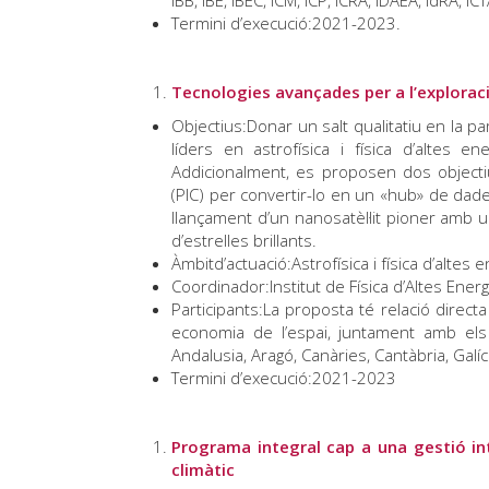
IBB, IBE, IBEC, ICM, ICP, ICRA, IDAEA, IdRA, I
Termini d’execució:2021-2023.
Tecnologies avançades per a l’exploraci
Objectius:Donar un salt qualitatiu en la p
líders en astrofísica i física d’altes 
Addicionalment, es proposen dos objectiu
(PIC) per convertir-lo en un «hub» de dades
llançament d’un nanosatèl·lit pioner amb 
d’estrelles brillants.
Àmbitd’actuació:Astrofísica i física d’altes 
Coordinador:Institut de Física d’Altes Energi
Participants:La proposta té relació direc
economia de l’espai, juntament amb els m
Andalusia, Aragó, Canàries, Cantàbria, Galíci
Termini d’execució:2021-2023
Programa integral cap a una gestió inte
climàtic