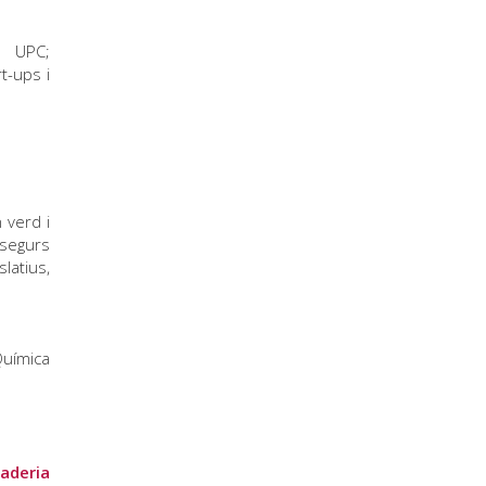
PC;
t-ups i
 verd i
 segurs
latius,
Química
maderia