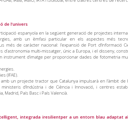
CTA-UAB, IRBB, IRBIO, IRTA i ISGlobal, entre d’altres centres de recerc
ó de l’univers
articipació espanyola en la següent generació de projectes interna
energies, amb un èmfasi particular en els aspectes més tecno
s més de caràcter nacional: l’expansió de Port d’Informació Cie
 d’astronomia multi-missatger, únic a Europa, i el disseny, constr
un instrument d’imatge per proporcionar dades de fotometria mul
energies.
es (IFAE).
ta amb un projecte tractor que Catalunya impulsarà en l’àmbit de 
inisteris d’Indústria i de Ciència i Innovació, i centres estab
a, Madrid, País Basc i País Valencià.
l·ligent, integrada iresilientper a un entorn blau adaptat a