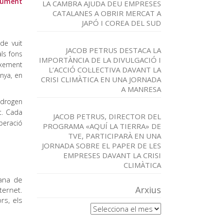
trument
LA CAMBRA AJUDA DEU EMPRESES
CATALANES A OBRIR MERCAT A
JAPÓ I COREA DEL SUD
de vuit
JACOB PETRUS DESTACA LA
ls fons
IMPORTÀNCIA DE LA DIVULGACIÓ I
ixement
L’ACCIÓ COL·LECTIVA DAVANT LA
nya, en
CRISI CLIMÀTICA EN UNA JORNADA
A MANRESA
idrogen
ut. Cada
JACOB PETRUS, DIRECTOR DEL
uperació
PROGRAMA «AQUÍ LA TIERRA» DE
TVE, PARTICIPARÀ EN UNA
JORNADA SOBRE EL PAPER DE LES
EMPRESES DAVANT LA CRISI
CLIMÀTICA
tana de
Arxius
ternet.
rs, els
Arxius