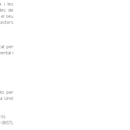
a i les
ades de
e el seu
sectors
tat per
ental i
ats per
la Unió
ró).
 (BIST),