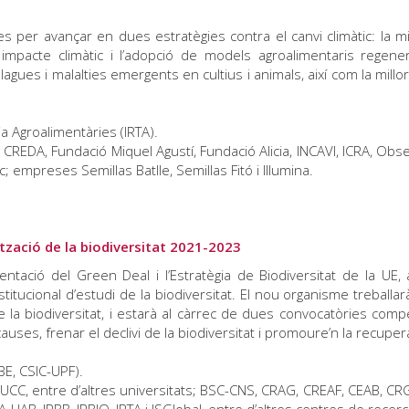
 per avançar en dues estratègies contra el canvi climàtic: la mit
mpacte climàtic i l’adopció de models agroalimentaris regener
plagues i malalties emergents en cultius i animals, així com la millo
a Agroalimentàries (IRTA).
CREDA, Fundació Miquel Agustí, Fundació Alicia, INCAVI, ICRA, Obse
; empreses Semillas Batlle, Semillas Fitó i Illumina.
ització de la biodiversitat 2021-2023
ntació del Green Deal i l’Estratègia de Biodiversitat de la UE,
stitucional d’estudi de la biodiversitat. El nou organisme treballar
e la biodiversitat, i estarà al càrrec de dues convocatòries compe
uses, frenar el declivi de la biodiversitat i promoure’n la recuper
IBE, CSIC-UPF).
-UCC, entre d’altres universitats; BSC-CNS, CRAG, CREAF, CEAB, CRG