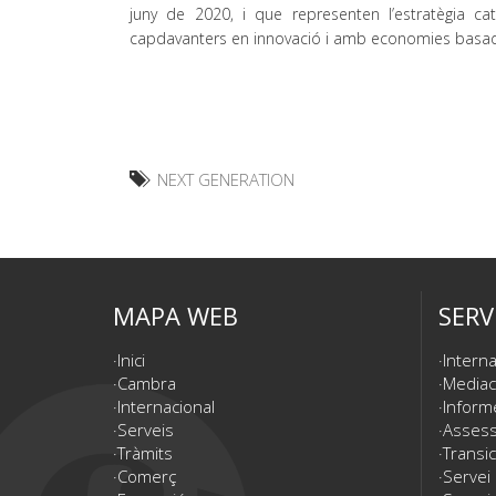
juny de 2020, i que representen l’estratègia 
capdavanters en innovació i amb economies basad
NEXT GENERATION
MAPA WEB
SERV
Inici
Interna
Cambra
Mediac
Internacional
Inform
Serveis
Assesso
Tràmits
Transic
Comerç
Servei