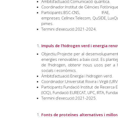
Àmbitd’actuació:Comunicació quàntica.
Coordinador:Institut de Ciències Fotònique
Participants:BSC-
empreses Cellnex Telecom, QuSIDE, LuxQuant
pimes.
Termini d’execució:2021-2024.
Impuls de l’hidrogen verd i energia reno
Objectiu:Projecte per al desenvolupament
energies renovables a baix cost. Es plante
de l’hidrogen, obtenir nous usos per a l’
socials i econòmics.
Àmbitd’actuació:Energia i hidrogen verd.
Coordinador:Universitat Rovira i Virgili (URV
Participants:Fundació Institut de Recerca E
(ICIQ), Fundació EURECAT, UPC, IRTA, Funda
Termini d’execució:2021-2025.
Fonts de proteïnes alternatives i millora 