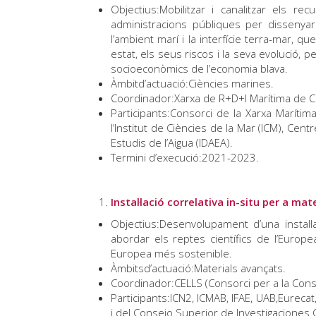
Objectius:Mobilitzar i canalitzar els rec
administracions públiques per dissenyar 
l’ambient marí i la interfície terra-mar, qu
estat, els seus riscos i la seva evolució, p
socioeconòmics de l’economia blava.
Àmbitd’actuació:Ciències marines.
Coordinador:Xarxa de R+D+I Marítima de Ca
Participants:Consorci de la Xarxa Marítim
l’Institut de Ciències de la Mar (ICM), Cent
Estudis de l’Aigua (IDAEA).
Termini d’execució:2021-2023.
Instal·lació correlativa in-situ per a ma
Objectius:Desenvolupament d’una instal·l
abordar els reptes científics de l’Euro
Europea més sostenible.
Àmbitsd’actuació:Materials avançats.
Coordinador:CELLS (Consorci per a la Const
Participants:ICN2, ICMAB, IFAE, UAB,Eurecat,
i del Consejo Superior de Investigaciones Ci