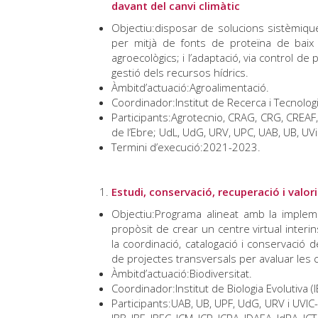
davant del canvi climàtic
Objectiu:disposar de solucions sistèmiques
per mitjà de fonts de proteïna de baix i
agroecològics; i l’adaptació, via control de 
gestió dels recursos hídrics.
Àmbitd’actuació:Agroalimentació.
Coordinador:Institut de Recerca i Tecnologi
Participants:Agrotecnio, CRAG, CRG, CREAF, 
de l’Ebre; UdL, UdG, URV, UPC, UAB, UB, UVic
Termini d’execució:2021-2023.
Estudi, conservació, recuperació i valor
Objectiu:Programa alineat amb la impleme
propòsit de crear un centre virtual interin
la coordinació, catalogació i conservació d
de projectes transversals per avaluar les ca
Àmbitd’actuació:Biodiversitat.
Coordinador:Institut de Biologia Evolutiva (
Participants:UAB, UB, UPF, UdG, URV i UVIC