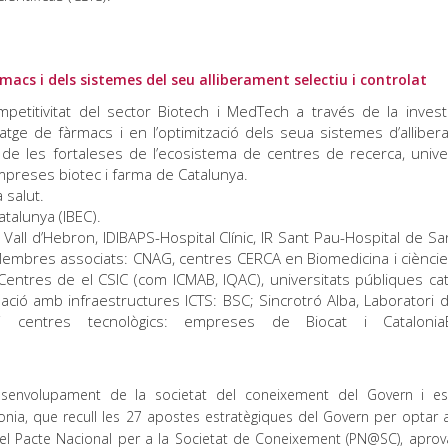
acs i dels sistemes del seu alliberament selectiu i controlat
petitivitat del sector Biotech i MedTech a través de la investi
tge de fàrmacs i en l’optimització dels seua sistemes d’alliber
r de les fortaleses de l’ecosistema de centres de recerca, univer
empreses biotec i farma de Catalunya.
 salut.
talunya (IBEC).
Vall d’Hebron, IDIBAPS-Hospital Clínic, IR Sant Pau-Hospital de Sa
 Membres associats: CNAG, centres CERCA en Biomedicina i cièncie
, Centres de el CSIC (com ICMAB, IQAC), universitats públiques ca
elació amb infraestructures ICTS: BSC; Sincrotró Alba, Laboratori
t i centres tecnològics: empreses de Biocat i Cataloni
esenvolupament de la societat del coneixement del Govern i e
nia, que recull les 27 apostes estratègiques del Govern per optar a
el Pacte Nacional per a la Societat de Coneixement (PN@SC), aprov