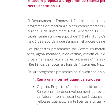
El Govern proposa 8 programes de recerca per 
Next Generation EU
El Departament d’Empresa i Coneixement, a través
programes de recerca als plans complementaris de 
europeus de l’instrument Next Generation EU. El
català, sumen un pressupost de 119’94 milions d’e
funció dels acords a què s’arribi en el procés de ne
Les propostes presentades pel Govern en matèria
verd, agroalimentació, biodiversitat, astrofísica, 
programa respon a una de les vuit àrees d’interès qu
i Resiliència per optar als fons de l’instrument Nex
Els vuit programes presentats pel Govern són els s
Cap a una Internet quàntica europea
Objectiu:Projecte d’implementació de le
Barcelona i de desenvolupament de tecnol
La futura Internet quàntica serà clau per 
rellotges quàntics, la intel·ligència artificial