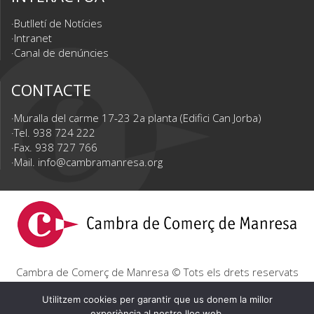
Butlletí de Notícies
Intranet
Canal de denúncies
CONTACTE
Muralla del carme 17-23 2a planta (Edifici Can Jorba)
Tel. 938 724 222
Fax. 938 727 766
Mail.
info@cambramanresa.org
Cambra de Comerç de Manresa © Tots els drets reservats
|
Avís Legal
|
Política de privacitat
|
Política de cookies
Utilitzem cookies per garantir que us donem la millor
experiència al nostre lloc web.