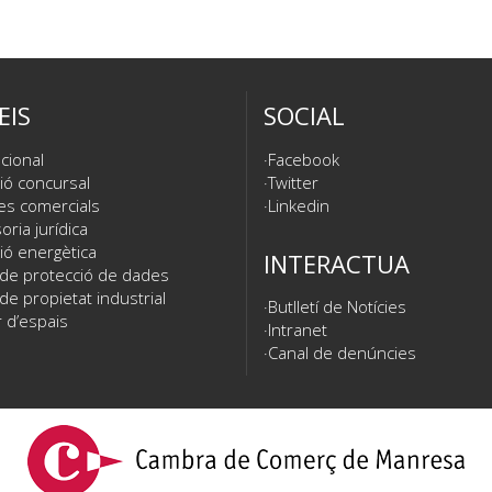
EIS
SOCIAL
cional
Facebook
ió concursal
Twitter
es comercials
Linkedin
ria jurídica
ió energètica
INTERACTUA
 de protecció de dades
de propietat industrial
Butlletí de Notícies
 d’espais
Intranet
Canal de denúncies