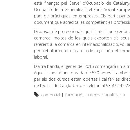
està finançat pel Servei d’Ocupació de Catalunya
Ocupació de la Generalitat i el Fons Social Euro
part de pràctiques en empreses. Els participants 
document que acredita les competències professiona
Disposar de professionals qualificats i coneixedor
comarca, moltes de les quals exporten els se
referent a la comarca en internacionalització, vol
per treballar en el dia a dia de la gestió del come
laboral.
D’altra banda, el gener del 2016 començarà un altr
Aquest curs té una durada de 530 hores i també per
per als dos cursos estan obertes i cal fer-les d
de l’edifici de Can Jorba, per telèfon al 93 872 42 
comercial
|
formació
|
internacionalització