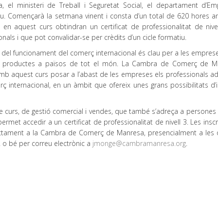
, el ministeri de Treball i Seguretat Social, el departament d’Em
peu. Començarà la setmana vinent i consta d’un total de 620 hores 
en aquest curs obtindran un certificat de professionalitat de nivel
ls i que pot convalidar-se per crèdits d’un cicle formatiu.
s del funcionament del comerç internacional és clau per a les empres
us productes a països de tot el món. La Cambra de Comerç de M
 amb aquest curs posar a l’abast de les empreses els professionals a
rç internacional, en un àmbit que ofereix unes grans possibilitats d’
e curs, de gestió comercial i vendes, que també s’adreça a persones a
met accedir a un certificat de professionalitat de nivell 3. Les insc
irectament a la Cambra de Comerç de Manresa, presencialment a les o
22 o bé per correu electrònic a
jmonge@cambramanresa.org
.