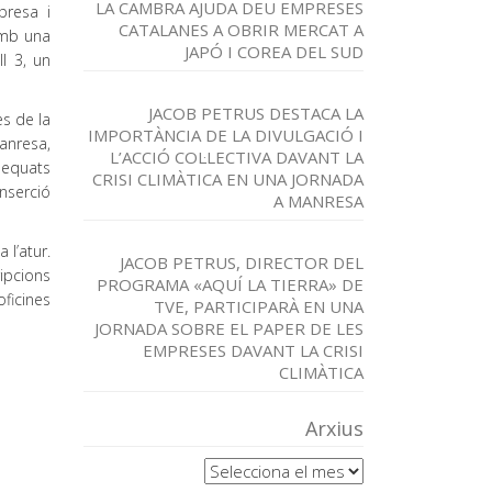
LA CAMBRA AJUDA DEU EMPRESES
presa i
CATALANES A OBRIR MERCAT A
amb una
JAPÓ I COREA DEL SUD
l 3, un
JACOB PETRUS DESTACA LA
es de la
IMPORTÀNCIA DE LA DIVULGACIÓ I
anresa,
L’ACCIÓ COL·LECTIVA DAVANT LA
dequats
CRISI CLIMÀTICA EN UNA JORNADA
inserció
A MANRESA
 l’atur.
JACOB PETRUS, DIRECTOR DEL
ripcions
PROGRAMA «AQUÍ LA TIERRA» DE
ficines
TVE, PARTICIPARÀ EN UNA
JORNADA SOBRE EL PAPER DE LES
EMPRESES DAVANT LA CRISI
CLIMÀTICA
Arxius
Arxius