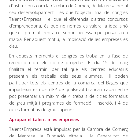
d’institucions com la Cambra de Comerç de Manresa per al
seu desenvolupament. I és que l’objectiu final del congrés
Talent+Empresa, i el que el diferencia d’altres concursos
d’emprenedoria, és que no només es valora la idea sinó
que els premiats rebran el suport necessari per posar-la en
marxa. Per aquest motiu, la implicació de les empreses és
clau.
En aquests moments el congrés es troba en la fase de
recepció i preselecció de projectes. El dia 15 de maig
finalitza el termini per tal que els centres educatius
presentin els treballs dels seus alumnes. Hi poden
participar tots els centres de la comarca del Bages que
imparteixin estudis d’FP de qualsevol branca i cada centre
pot presentar un màxim de 4 treballs de cicles formatius
de grau mitjà i programes de formació i inserció, i 4 de
cicles formatius de grau superior.
Apropar el talent a les empreses
Talent+Empresa està impulsat per la Cambra de Comerç
de Manresa, la Fundació Althaia i la Generalitat de