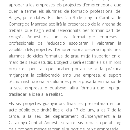
apropar a les empreses els projectes d’emprenedoria que
duen a terme els alumnes de formació professional del
Bages, ja té dates. Els dies 2 i 3 de juny la Cambra de
Comerç de Manresa acollirà la presentació de la vintena de
treballs que hagin estat seleccionats per formar part del
congrés. Aquest dia, un jurat format per empreses i
professionals de l’educació escoltaran i valoraran la
viabilitat dels projectes d’emprenedoria desenvolupats pels
alumnes de cicles formatius de grau mitjà i superior en el
marc dels seus estudis. L’objectiu serà escollir els sis millors
projectes per tal que acabin portant-se a la pràctica
mitjançant la col·laboració amb una empresa, el suport
tècnic i institucional als alumnes per la posada en marxa de
la seva empresa, o qualsevol altra fórmula que impliqui
traslladar la idea a la realitat.
Els sis projectes guanyadors finals es presentaran en un
acte públic que tindrà lloc el dia 17 de juny, a les 7 de la
tarda, a la seu del departament d’Ensenyament a la
Catalunya Central. Aquests seran el sis treballs que al llarg
dels propers mesos rebran el suport del teixit empresarial i