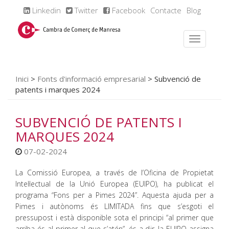
Linkedin
Twitter
Facebook
Contacte
Blog
Inici
>
Fonts d'informació empresarial
>
Subvenció de
patents i marques 2024
SUBVENCIÓ DE PATENTS I
MARQUES 2024
07-02-2024
La Comissió Europea, a través de l’Oficina de Propietat
Intel·lectual de la Unió Europea (EUIPO), ha publicat el
programa “Fons per a Pimes 2024”. Aquesta ajuda per a
Pimes i autònoms és LIMITADA fins que s’esgoti el
pressupost i està disponible sota el principi “al primer que
arriba és al primer al que s’atén”, és a dir, la EUIPO assigna