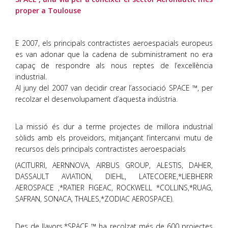
proper a Toulouse
E 2007, els principals contractistes aeroespacials europeus
es van adonar que la cadena de subministrament no era
capaç de respondre als nous reptes de l’excel·lència
industrial.
Al juny del 2007 van decidir crear l’associació SPACE ™, per
recolzar el desenvolupament d’aquesta indústria.
La missió és dur a terme projectes de millora industrial
sòlids amb els proveïdors, mitjançant l’intercanvi mutu de
recursos dels principals contractistes aeroespacials
(
ACITURRI, AERNNOVA, AIRBUS GROUP, ALESTIS, DAHER,
DASSAULT AVIATION, DIEHL, LATECOERE,*LIEBHERR
AEROSPACE ,*RATIER FIGEAC, ROCKWELL *COLLINS,*RUAG,
SAFRAN, SONACA, THALES,*ZODIAC AEROSPACE).
Des de llavors,*SPACE ™ ha recolzat més de 600 projectes