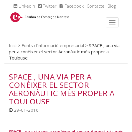
Linkedin
Twitter
Facebook
Contacte
Blog
Inici
>
Fonts d'informació empresarial
>
SPACE , una via
per a conèixer el sector Aeronàutic més proper a
Toulouse
SPACE , UNA VIA PER A
CONÈIXER EL SECTOR
AERONÀUTIC MÉS PROPER A
TOULOUSE
29-01-2016
SPACE , una via per a conèixer el sector Aeronàutic més