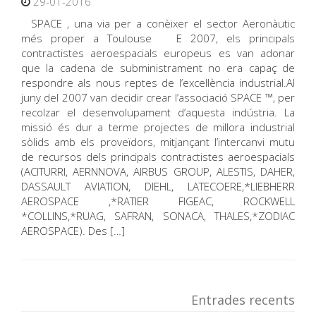
29-01-2016
SPACE , una via per a conèixer el sector Aeronàutic
més proper a Toulouse E 2007, els principals
contractistes aeroespacials europeus es van adonar
que la cadena de subministrament no era capaç de
respondre als nous reptes de l’excel·lència industrial.Al
juny del 2007 van decidir crear l’associació SPACE ™, per
recolzar el desenvolupament d’aquesta indústria. La
missió és dur a terme projectes de millora industrial
sòlids amb els proveïdors, mitjançant l’intercanvi mutu
de recursos dels principals contractistes aeroespacials
(ACITURRI, AERNNOVA, AIRBUS GROUP, ALESTIS, DAHER,
DASSAULT AVIATION, DIEHL, LATECOERE,*LIEBHERR
AEROSPACE ,*RATIER FIGEAC, ROCKWELL
*COLLINS,*RUAG, SAFRAN, SONACA, THALES,*ZODIAC
AEROSPACE). Des […]
Entrades recents