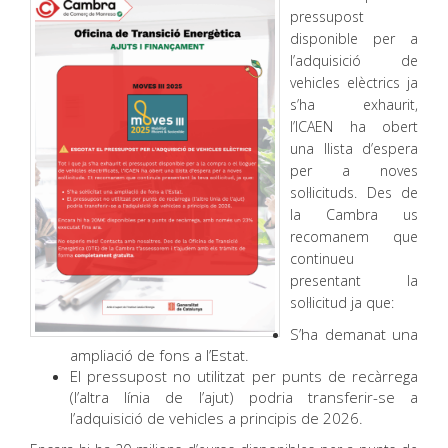
pressupost
disponible per a
l’adquisició de
vehicles elèctrics ja
s’ha exhaurit,
l’ICAEN ha obert
una llista d’espera
per a noves
sol·licituds. Des de
la Cambra us
recomanem que
continueu
presentant la
sol·licitud ja que:
S’ha demanat una
ampliació de fons a l’Estat.
El pressupost no utilitzat per punts de recàrrega
(l’altra línia de l’ajut) podria transferir-se a
l’adquisició de vehicles a principis de 2026.