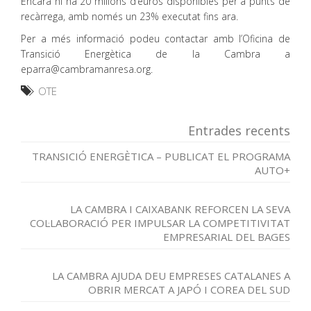
Encara hi ha 20 milions d’euros disponibles per a punts de
recàrrega, amb només un 23% executat fins ara.
Per a més informació podeu contactar amb l’Oficina de
Transició Energètica de la Cambra a
eparra@cambramanresa.org.
OTE
Entrades recents
TRANSICIÓ ENERGÈTICA – PUBLICAT EL PROGRAMA
AUTO+
LA CAMBRA I CAIXABANK REFORCEN LA SEVA
COL·LABORACIÓ PER IMPULSAR LA COMPETITIVITAT
EMPRESARIAL DEL BAGES
LA CAMBRA AJUDA DEU EMPRESES CATALANES A
OBRIR MERCAT A JAPÓ I COREA DEL SUD