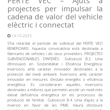
PERTE VEC – Ajuts a
projectes per impulsar la
cadena de valor del vehicle
elèctric i connectat
14-10-2025
S’ha retardat el període de sol·licitud del PERTE VEC!
BENEFICIARIS: Aquesta convocatòria està destinada a
fabricants de vehicles i als seus proveïdors. PROJECTES
SUBVENCIONABLES D’INTERÈS: -Subsecció B.2. Línia
d’Innovació en Sostenibilitat i Eficiència Energètica:
Inversions amb caràcter innovador destinades a la
protecció del medi ambient. Inversions amb caràcter
innovador en mesures d’estalvi energètic o eficiència
energètica. Es consideraran aquelles inversions
destinades a millores que permetin assolir un nivell més
elevat deficiència energètica en els processos de
producció de l’entitat. -Subsecció B.4. Línia d’ajuts a la
inversió en favor de les PIME: Haurà d’incloure