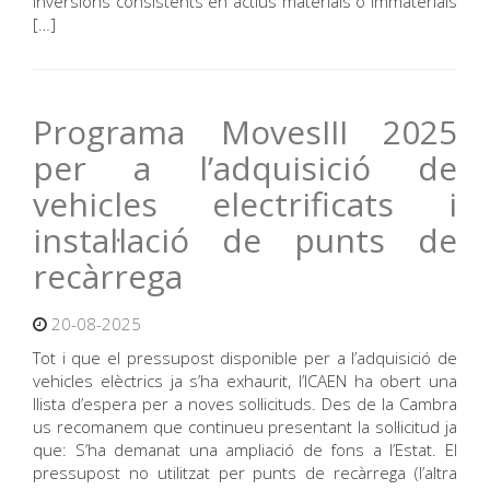
inversions consistents en actius materials o immaterials
[…]
Programa MovesIII 2025
per a l’adquisició de
vehicles electrificats i
instal·lació de punts de
recàrrega
20-08-2025
Tot i que el pressupost disponible per a l’adquisició de
vehicles elèctrics ja s’ha exhaurit, l’ICAEN ha obert una
llista d’espera per a noves sol·licituds. Des de la Cambra
us recomanem que continueu presentant la sol·licitud ja
que: S’ha demanat una ampliació de fons a l’Estat. El
pressupost no utilitzat per punts de recàrrega (l’altra