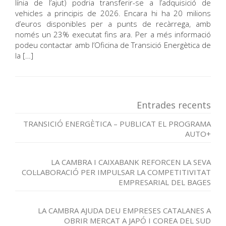
línia de l’ajut) podria transferir-se a l’adquisició de
vehicles a principis de 2026. Encara hi ha 20 milions
d’euros disponibles per a punts de recàrrega, amb
només un 23% executat fins ara. Per a més informació
podeu contactar amb l’Oficina de Transició Energètica de
la […]
Entrades recents
TRANSICIÓ ENERGÈTICA – PUBLICAT EL PROGRAMA
AUTO+
LA CAMBRA I CAIXABANK REFORCEN LA SEVA
COL·LABORACIÓ PER IMPULSAR LA COMPETITIVITAT
EMPRESARIAL DEL BAGES
LA CAMBRA AJUDA DEU EMPRESES CATALANES A
OBRIR MERCAT A JAPÓ I COREA DEL SUD