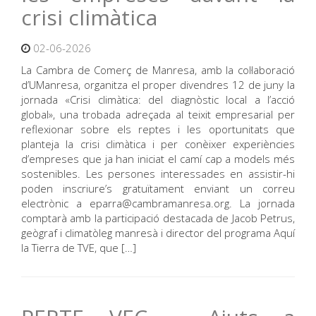
crisi climàtica
02-06-2026
La Cambra de Comerç de Manresa, amb la col·laboració
d’UManresa, organitza el proper divendres 12 de juny la
jornada «Crisi climàtica: del diagnòstic local a l’acció
global», una trobada adreçada al teixit empresarial per
reflexionar sobre els reptes i les oportunitats que
planteja la crisi climàtica i per conèixer experiències
d’empreses que ja han iniciat el camí cap a models més
sostenibles. Les persones interessades en assistir-hi
poden inscriure’s gratuïtament enviant un correu
electrònic a eparra@cambramanresa.org. La jornada
comptarà amb la participació destacada de Jacob Petrus,
geògraf i climatòleg manresà i director del programa Aquí
la Tierra de TVE, que […]