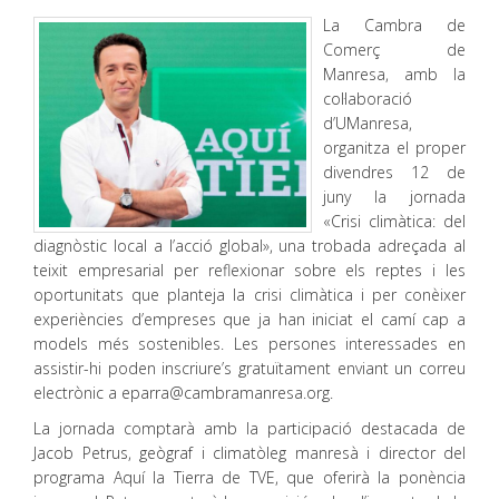
La Cambra de
Comerç de
Manresa, amb la
col·laboració
d’UManresa,
organitza el proper
divendres 12 de
juny la jornada
«Crisi climàtica: del
diagnòstic local a l’acció global», una trobada adreçada al
teixit empresarial per reflexionar sobre els reptes i les
oportunitats que planteja la crisi climàtica i per conèixer
experiències d’empreses que ja han iniciat el camí cap a
models més sostenibles. Les persones interessades en
assistir-hi poden inscriure’s gratuïtament enviant un correu
electrònic a eparra@cambramanresa.org.
La jornada comptarà amb la participació destacada de
Jacob Petrus, geògraf i climatòleg manresà i director del
programa Aquí la Tierra de TVE, que oferirà la ponència