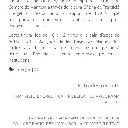
suport a la transició energètica que impulsa la Cambra de
Comerç de Manresa a través de la seva Oficina de Transició
Energètica, creada amb el suport de l’ICAEN, que
acompanya les empreses en l’adaptació als nous reptes
energètics i climàtics.
L’acte tindrà lloc de 10 a 12 hores a la sala d’actes de
l’edifici FUB 2 (Avinguda de les Bases de Manres, 3) i
finalitzarà amb un espai de networking que permetrà
l’intercanvi d’experiències entre empreses, ponents i
institucions.
Energia
|
OTE
Entrades recents
TRANSICIÓ ENERGÈTICA – PUBLICAT EL PROGRAMA
AUTO+
LA CAMBRA I CAIXABANK REFORCEN LA SEVA
COL·LABORACIÓ PER IMPULSAR LA COMPETITIVITAT