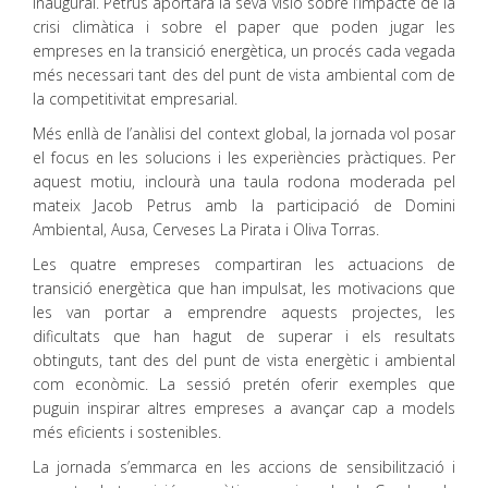
inaugural. Petrus aportarà la seva visió sobre l’impacte de la
crisi climàtica i sobre el paper que poden jugar les
empreses en la transició energètica, un procés cada vegada
més necessari tant des del punt de vista ambiental com de
la competitivitat empresarial.
Més enllà de l’anàlisi del context global, la jornada vol posar
el focus en les solucions i les experiències pràctiques. Per
aquest motiu, inclourà una taula rodona moderada pel
mateix Jacob Petrus amb la participació de Domini
Ambiental, Ausa, Cerveses La Pirata i Oliva Torras.
Les quatre empreses compartiran les actuacions de
transició energètica que han impulsat, les motivacions que
les van portar a emprendre aquests projectes, les
dificultats que han hagut de superar i els resultats
obtinguts, tant des del punt de vista energètic i ambiental
com econòmic. La sessió pretén oferir exemples que
puguin inspirar altres empreses a avançar cap a models
més eficients i sostenibles.
La jornada s’emmarca en les accions de sensibilització i