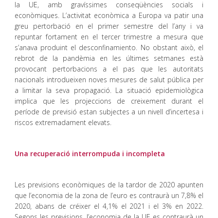
la UE, amb gravíssimes conseqüències socials i
econòmiques. L’activitat econòmica a Europa va patir una
greu pertorbació en el primer semestre del l’any i va
repuntar fortament en el tercer trimestre a mesura que
s’anava produint el desconfinamiento. No obstant això, el
rebrot de la pandèmia en les últimes setmanes està
provocant pertorbacions a el pas que les autoritats
nacionals introdueixen noves mesures de salut pública per
a limitar la seva propagació. La situació epidemiològica
implica que les projeccions de creixement durant el
període de previsió estan subjectes a un nivell d’incertesa i
riscos extremadament elevats.
Una recuperació interrompuda i incompleta
Les previsions econòmiques de la tardor de 2020 apunten
que l’economia de la zona de l’euro es contraurà un 7,8% el
2020, abans de créixer el 4,1% el 2021 i el 3% en 2022.
Segons les previsions, l’economia de la UE es contraurà un