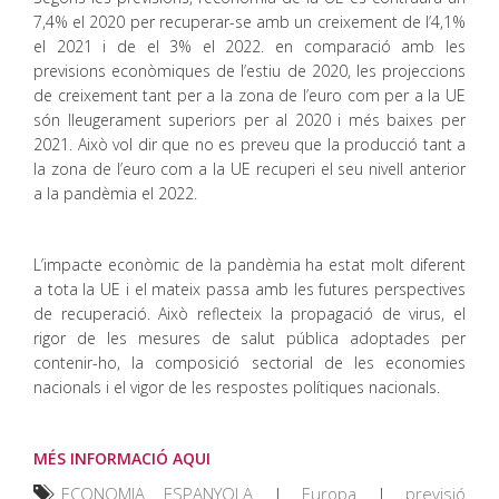
7,4% el 2020 per recuperar-se amb un creixement de l’4,1%
el 2021 i de el 3% el 2022. en comparació amb les
previsions econòmiques de l’estiu de 2020, les projeccions
de creixement tant per a la zona de l’euro com per a la UE
són lleugerament superiors per al 2020 i més baixes per
2021. Això vol dir que no es preveu que la producció tant a
la zona de l’euro com a la UE recuperi el seu nivell anterior
a la pandèmia el 2022.
L’impacte econòmic de la pandèmia ha estat molt diferent
a tota la UE i el mateix passa amb les futures perspectives
de recuperació. Això reflecteix la propagació de virus, el
rigor de les mesures de salut pública adoptades per
contenir-ho, la composició sectorial de les economies
nacionals i el vigor de les respostes polítiques nacionals.
MÉS INFORMACIÓ AQUI
ECONOMIA ESPANYOLA
|
Europa
|
previsió