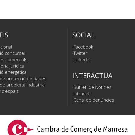
EIS
SOCIAL
cional
Facebook
ió concursal
Twitter
es comercials
Linkedin
ria jurídica
ió energètica
INTERACTUA
 de protecció de dades
de propietat industrial
Butlletí de Notícies
 d’espais
Intranet
Canal de denúncies