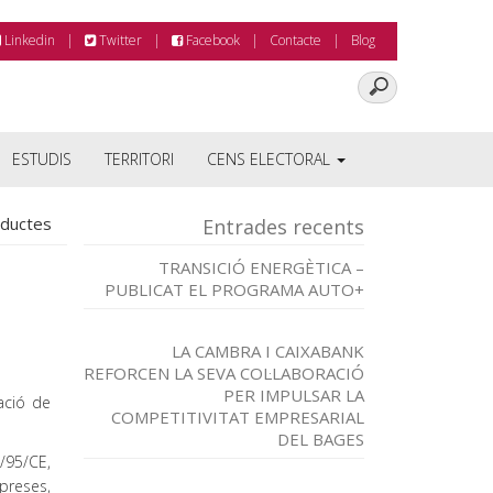
Linkedin
Twitter
Facebook
Contacte
Blog
ESTUDIS
TERRITORI
CENS ELECTORAL
oductes
Entrades recents
TRANSICIÓ ENERGÈTICA –
PUBLICAT EL PROGRAMA AUTO+
LA CAMBRA I CAIXABANK
REFORCEN LA SEVA COL·LABORACIÓ
PER IMPULSAR LA
ació de
COMPETITIVITAT EMPRESARIAL
DEL BAGES
1/95/CE,
preses,