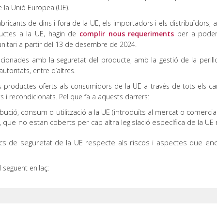
e la Unió Europea (UE).
ricants de dins i fora de la UE, els importadors i els distribuïdors, 
ductes a la UE, hagin de
complir nous requeriments
per a poder
unitari a partir del 13 de desembre de 2024.
acionades amb la seguretat del producte, amb la gestió de la perillo
toritats, entre d’altres.
s productes oferts als consumidors de la UE a través de tots els ca
ts i recondicionats. Pel que fa a aquests darrers:
bució, consum o utilització a la UE (introduïts al mercat o comercial
t, que no estan coberts per cap altra legislació específica de la UE 
ics de seguretat de la UE respecte als riscos i aspectes que en
 seguent enllaç: