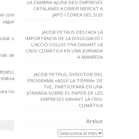
LA CAMBRA AJUDA DEU EMPRESES
CATALANES A OBRIR MERCAT A
JAPÓ I COREA DEL SUD
així com
 seguir
JACOB PETRUS DESTACA LA
IMPORTÀNCIA DE LA DIVULGACIÓ I
sitat o
L’ACCIÓ COL·LECTIVA DAVANT LA
CRISI CLIMÀTICA EN UNA JORNADA
nals de
A MANRESA
itzats),
JACOB PETRUS, DIRECTOR DEL
relativa
PROGRAMA «AQUÍ LA TIERRA» DE
TVE, PARTICIPARÀ EN UNA
cara no
JORNADA SOBRE EL PAPER DE LES
EMPRESES DAVANT LA CRISI
CLIMÀTICA
Arxius
Arxius