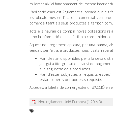
millorant així el funcionament del mercat interior d
L’aplicació d’aquest Reglament suposarà que els fab
les plataformes en línia que comercialitzen pro
comercialitzant els seus productes al territori com
Tots ells hauran de complir noves obligacions rel
amb la informació que es facilita a consumidors o au
Aquest nou reglament aplicarà, per una banda, al
venda i, per l’altra, a productes nous, usats, repara
Han d’estar disponibles per a la seva distri
ja sigui a títol gratuït o a canvi de pagamen
a la seguretat dels productes
Han d’estar subjectes a requisits específ
estan coberts per aquests requisits
Accedeix a l’alerta de comerç exterior d’ACCIÓ en el
Nou reglament Unió Europea