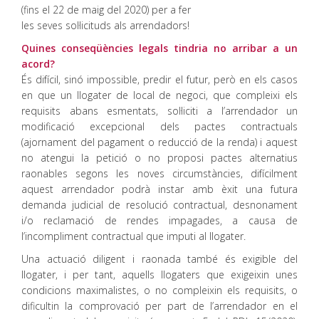
(fins el 22 de maig del 2020) per a fer
les seves sol·licituds als arrendadors!
Quines conseqüències legals tindria no arribar a un
acord?
És difícil, sinó impossible, predir el futur, però en els casos
en que un llogater de local de negoci, que compleixi els
requisits abans esmentats, sol·liciti a l’arrendador un
modificació excepcional dels pactes contractuals
(ajornament del pagament o reducció de la renda) i aquest
no atengui la petició o no proposi pactes alternatius
raonables segons les noves circumstàncies, difícilment
aquest arrendador podrà instar amb èxit una futura
demanda judicial de resolució contractual, desnonament
i/o reclamació de rendes impagades, a causa de
l’incompliment contractual que imputi al llogater.
Una actuació diligent i raonada també és exigible del
llogater, i per tant, aquells llogaters que exigeixin unes
condicions maximalistes, o no compleixin els requisits, o
dificultin la comprovació per part de l’arrendador en el