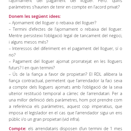
l’ajornament del pagament del lloguer. Però: quins
paràmetres s’haurien de tenir en compte en l’acord privat?
Donem les següent idees:
– Ajornament del lloguer o rebaixa del lloguer?
– Termini d’efectes de l’ajornament o rebaixa del lloguer.
Mentre persisteixi l’obligació legal de tancament del negoci,
i alguns mesos més?
– Interessos del diferiment en el pagament del lloguer, sí o
no?
– Pagament del lloguer ajornat prorratejat en les lloguers
futurs? I en quin termini?
– Ús de la fiança a favor de propietari? El RDL allibera la
fiança contractual, permetent que l’arrendador la faci seva
a compte dels lloguers ajornats amb l’obligació de la seva
ulterior restitució temporal a càrrec de l’arrendatari. Per a
una millor definició dels paràmetres, hom pot prendre com
a referència els paràmetres, aquest cop imperatius, que
imposa el legislador en el cas que l’arrendador sigui un ens
públic i/o un gran propietari (vid infra).
Compte:
els arrendataris disposen d’un termini de 1 mes