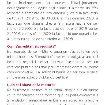
facturació el mes precedent al que es sol·licita l’ajornament
del pagament del lloguer hagi disminuït almenys un 75%
respecte al trimestre de l’any anterior. (P.ex. si la facturació
de tot el 1T 2019 fou de 30.000 €, el mes de març 2020, la
facturació que donaria dret a la mesura hauria de ser
inferior a 2.500€; o si la facturació de tot el 2T 2019 fou de
21.000 €, el mes d’abril 2020, la facturació que donaria dret
a la mesura hauria de ser inferior a 1.750 €)
Com s’acrediten els requisits?
Els requisits de ser PIMEs o autònom s’acreditarien pels
mitjans habituals. El requisit d’haver estat obligat a tancar el
local de negoci i cessar l’activitat s’acreditaria per un
certificat públic a sol·licitar per l’interessat davant l’autoritat
competent (AEAT). La sol·licitud hauria de ser ben senzilla:
simple manifestació d’obtenció certificat.
Quin és l’abast de la mesura?
No es tracta d’una mesura de finida i clara ja que en puritat
és un mecanisme per a forçar a que les parts contractuals
(arrendador i arrendatari) arribin a un acord en relació a