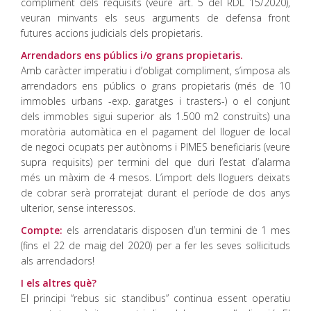
compliment dels requisits (veure art. 5 del RDL 15/2020),
veuran minvants els seus arguments de defensa front
futures accions judicials dels propietaris.
Arrendadors ens públics i/o grans propietaris.
Amb caràcter imperatiu i d’obligat compliment, s’imposa als
arrendadors ens públics o grans propietaris (més de 10
immobles urbans -exp. garatges i trasters-) o el conjunt
dels immobles sigui superior als 1.500 m2 construïts) una
moratòria automàtica en el pagament del lloguer de local
de negoci ocupats per autònoms i PIMES beneficiaris (veure
supra requisits) per termini del que duri l’estat d’alarma
més un màxim de 4 mesos. L’import dels lloguers deixats
de cobrar serà prorratejat durant el període de dos anys
ulterior, sense interessos.
Compte:
els arrendataris disposen d’un termini de 1 mes
(fins el 22 de maig del 2020) per a fer les seves sol·licituds
als arrendadors!
I els altres què?
El principi “rebus sic standibus” continua essent operatiu