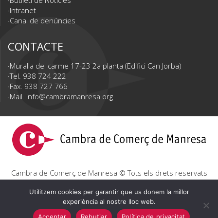
Butlletí de Notícies
Intranet
Canal de denúncies
CONTACTE
Muralla del carme 17-23 2a planta (Edifici Can Jorba)
Tel. 938 724 222
Fax. 938 727 766
Mail.
info@cambramanresa.org
Cambra de Comerç de Manresa © Tots els drets reservats
|
Avís Legal
|
Política de privacitat
|
Política de cookies
Utilitzem cookies per garantir que us donem la millor
experiència al nostre lloc web.
Acceptar
Rebutjar
Política de privacitat