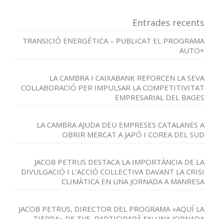
Entrades recents
TRANSICIÓ ENERGÈTICA – PUBLICAT EL PROGRAMA
AUTO+
LA CAMBRA I CAIXABANK REFORCEN LA SEVA
COL·LABORACIÓ PER IMPULSAR LA COMPETITIVITAT
EMPRESARIAL DEL BAGES
LA CAMBRA AJUDA DEU EMPRESES CATALANES A
OBRIR MERCAT A JAPÓ I COREA DEL SUD
JACOB PETRUS DESTACA LA IMPORTÀNCIA DE LA
DIVULGACIÓ I L’ACCIÓ COL·LECTIVA DAVANT LA CRISI
CLIMÀTICA EN UNA JORNADA A MANRESA
JACOB PETRUS, DIRECTOR DEL PROGRAMA «AQUÍ LA
TIERRA» DE TVE, PARTICIPARÀ EN UNA JORNADA