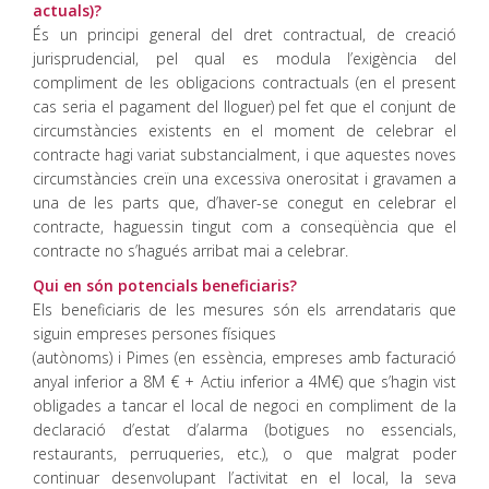
actuals)?
És un principi general del dret contractual, de creació
jurisprudencial, pel qual es modula l’exigència del
compliment de les obligacions contractuals (en el present
cas seria el pagament del lloguer) pel fet que el conjunt de
circumstàncies existents en el moment de celebrar el
contracte hagi variat substancialment, i que aquestes noves
circumstàncies creïn una excessiva onerositat i gravamen a
una de les parts que, d’haver-se conegut en celebrar el
contracte, haguessin tingut com a conseqüència que el
contracte no s’hagués arribat mai a celebrar.
Qui en són potencials beneficiaris?
Els beneficiaris de les mesures són els arrendataris que
siguin empreses persones físiques
(autònoms) i Pimes (en essència, empreses amb facturació
anyal inferior a 8M € + Actiu inferior a 4M€) que s’hagin vist
obligades a tancar el local de negoci en compliment de la
declaració d’estat d’alarma (botigues no essencials,
restaurants, perruqueries, etc.), o que malgrat poder
continuar desenvolupant l’activitat en el local, la seva