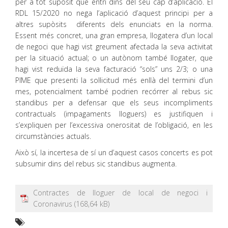
per a tot supòsit que entri dins del seu cap d’aplicació. El
RDL 15/2020 no nega l’aplicació d’aquest principi per a
altres supòsits diferents dels enunciats en la norma.
Essent més concret, una gran empresa, llogatera d’un local
de negoci que hagi vist greument afectada la seva activitat
per la situació actual; o un autònom també llogater, que
hagi vist reduïda la seva facturació “sols” uns 2/3; o una
PIME que presenti la sol·licitud més enllà del termini d’un
mes, potencialment també podrien recórrer al rebus sic
standibus per a defensar que els seus incompliments
contractuals (impagaments lloguers) es justifiquen i
s’expliquen per l’excessiva onerositat de l’obligació, en les
circumstàncies actuals.
Això sí, la incertesa de sí un d’aquest casos concerts es pot
subsumir dins del rebus sic standibus augmenta.
Contractes de lloguer de local de negoci i
Coronavirus