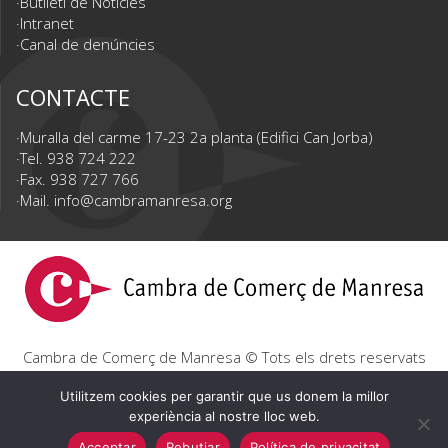
Butlletí de Notícies
Intranet
Canal de denúncies
CONTACTE
Muralla del carme 17-23 2a planta (Edifici Can Jorba)
Tel. 938 724 222
Fax. 938 727 766
Mail.
info@cambramanresa.org
Cambra de Comerç de Manresa © Tots els drets reservats
|
Avís Legal
|
Política de privacitat
|
Política de cookies
Utilitzem cookies per garantir que us donem la millor
experiència al nostre lloc web.
Acceptar
Rebutjar
Política de privacitat