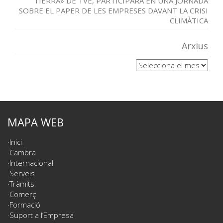
TIERRA» DE TVE, PARTICIPARÀ EN UNA JORNADA
SOBRE EL PAPER DE LES EMPRESES DAVANT LA CRISI
CLIMÀTICA
Arxius
Arxius
MAPA WEB
Inici
Cambra
Internacional
Serveis
Tràmits
Comerç
Formació
Suport a l’Empresa