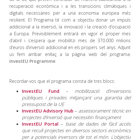
recuperació econòmica i a les transicions climàtiques i
digitals necessàries per a una economia europea més
resilient. El Programa té com a objectiu donar un impuls
addicional a la inversió, la innovació i la creació d’ocupació
a Europa. Previsiblement entrarà en vigor el proper mes
d’abril i s’espera que mobilitzi més de 370.000 milions
d’euros d’inversió addicional en els propers set anys. Adjunt
us fem arribar enllaç a la pàgina web del programa:
InvestEU Programme
Recordar-vos que el programa consta de tres blocs:
InvestEU Fund
–
mobilització d’inversions
públiques i privades mitjançant una garantia del
pressupost de la UE
InvestEU Advisory Hub
–
assessorament tècnic en
projectes d’inversió que necessitin finançament
InvestEU
Portal
–
base de dades de fàcil accés
que recull projectes en diversos sectors econòmics
per a potencials inversors de tot el món. L’objectiu