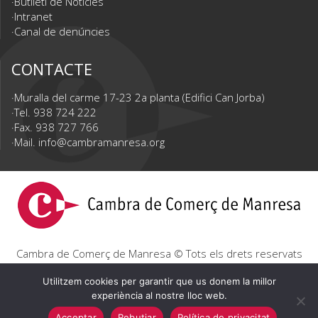
Butlletí de Notícies
Intranet
Canal de denúncies
CONTACTE
Muralla del carme 17-23 2a planta (Edifici Can Jorba)
Tel. 938 724 222
Fax. 938 727 766
Mail.
info@cambramanresa.org
Cambra de Comerç de Manresa © Tots els drets reservats
|
Avís Legal
|
Política de privacitat
|
Política de cookies
Utilitzem cookies per garantir que us donem la millor
experiència al nostre lloc web.
Acceptar
Rebutjar
Política de privacitat