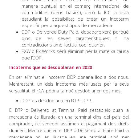
manera puntual en el comerç internacional de
commodities (béns bàsics), però la ICC ja està
estudiant la possibilitat de crear un Incoterm
específic per a aquest tipus de mercaderia.
DDP o Delivered Duty Paid, desapareixerà perquè
dins de les seves característiques hi ha
contradiccions amb l’actual codi duaner.
EXW o Ex Works serà eliminat per la mateixa causa
que l’DDP.
Incoterms que es desdoblaran en 2020
En ser eliminat el Incoterm DDP donaria lloc a dos nous.
Mentrestant, un dels Incoterms més usats per la seva
versatilitat, el FCA, podria també desdoblar en dos més.
DDP es desdoblaria en DTP i DPP.
El DTP o Delivered at Terminal Paid s’estableix quan la
mercaderia és lliurada en una terminal dins del país del
comprador, i el venedor assumeix el pagament dels drets
duaners. Mentre que en el DPP o Delivered at Place Paid la
mercaderia no és lliurada en una terminal, sinó per