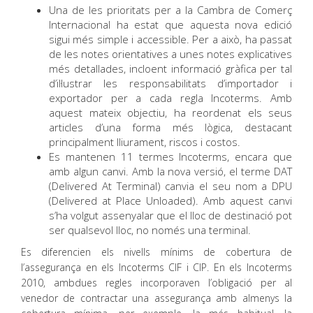
Una de les prioritats per a la Cambra de Comerç
Internacional ha estat que aquesta nova edició
sigui més simple i accessible. Per a això, ha passat
de les notes orientatives a unes notes explicatives
més detallades, incloent informació gràfica per tal
d’il·lustrar les responsabilitats d’importador i
exportador per a cada regla Incoterms. Amb
aquest mateix objectiu, ha reordenat els seus
articles d’una forma més lògica, destacant
principalment lliurament, riscos i costos.
Es mantenen 11 termes Incoterms, encara que
amb algun canvi. Amb la nova versió, el terme DAT
(Delivered At Terminal) canvia el seu nom a DPU
(Delivered at Place Unloaded). Amb aquest canvi
s’ha volgut assenyalar que el lloc de destinació pot
ser qualsevol lloc, no només una terminal.
Es diferencien els nivells mínims de cobertura de
l’assegurança en els Incoterms CIF i CIP. En els Incoterms
2010, ambdues regles incorporaven l’obligació per al
venedor de contractar una assegurança amb almenys la