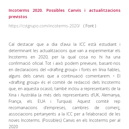
Incoterms 2020. Possibles Canvis i actualitzacions
previstos
https://cstgrupo.com/incoterms-2020/
( Font )
Cal destacar que a dia d’avui la ICC està estudiant i
determinant les actualitzacions que van a experimentar els
Incoterms en 2020, per la qual cosa no hi ha una
confirmació oficial. Tot i això podem preveure, basant-nos
en declaracions del «drafting group» i fonts en línia fiables,
alguns dels canvis que a continuació comentarem. • El
«drafting group» és el comitè de redacció dels Incoterms
que, en aquesta ocasió, també inclou a representants de la
Xina i Austràlia (a més dels representants d’UK, Alemanya,
França, els EUA i Turquia). Aquest comitè rep
recomanacions d’empreses, cambres de comerç,
associacions pertanyents a la ICC per a l’elaboració de les
noves Incoterms. (Possibles) Canvis en els Incoterms per al
2020