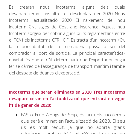
Es crearan nous Incoterms, alguns dels quals
desapareixeran i uns altres es desdoblaran en 2020. Nous
Incoterms. actualització 2020 El naixement del nou
Incoterm CNI, sigles de Cost and Insurance. Aquest nou
Incoterm sorgeix per cobrir alguns buits reglamentaris entre
el FCA i els Incoterms CFR i CIF. Es tracta d’un Incoterm «C»,
la responsabilitat de la mercaderia passa a ser del
comprador al port de sortida. La principal característica-
novetat és que el CNI determinarà que l’exportador pugui
fer-se càrrec de l’assegurança de transport marítim i també
del despatx de duanes d’exportació.
Incoterms que seran eliminats en 2020 Tres Incoterms
desapareixeran en l’actualització que entrarà en vigor
l’1 de gener de 2020:
FAS o Free Alongside Ship, és un dels Incoterms
que serà eliminat en l’actualització de 2020. El seu
ús és molt reduït, ja que no aporta grans
diferències amb el FCA. El FAS es fa servir de