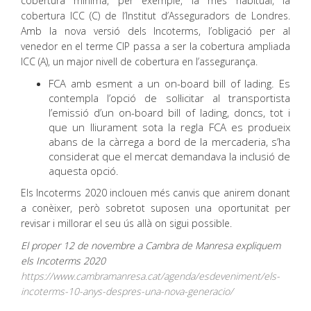
cobertura mínima, per exemple, la més habitual, la
cobertura ICC (C) de l’Institut d’Asseguradors de Londres.
Amb la nova versió dels Incoterms, l’obligació per al
venedor en el terme CIP passa a ser la cobertura ampliada
ICC (A), un major nivell de cobertura en l’assegurança.
FCA amb esment a un on-board bill of lading. Es
contempla l’opció de sol·licitar al transportista
l’emissió d’un on-board bill of lading, doncs, tot i
que un lliurament sota la regla FCA es produeix
abans de la càrrega a bord de la mercaderia, s’ha
considerat que el mercat demandava la inclusió de
aquesta opció.
Els Incoterms 2020 inclouen més canvis que anirem donant
a conèixer, però sobretot suposen una oportunitat per
revisar i millorar el seu ús allà on sigui possible.
El proper 12 de novembre a Cambra de Manresa expliquem
els Incoterms 2020
https://www.cambramanresa.cat/agenda/esdeveniment/els-
incoterms-10-anys-despres-una-nova-generacio/