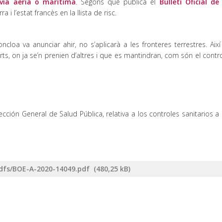
via aèria o marítima
. Segons que publica el
Bulletí Oficial de 
 i l’estat francès en la llista de risc.
loa va anunciar ahir, no s’aplicarà a les fronteres terrestres. Així
s, on ja se’n prenien d’altres i que es mantindran, com són el contro
ción General de Salud Pública, relativa a los controles sanitarios a 
pdfs/BOE-A-2020-14049.pdf