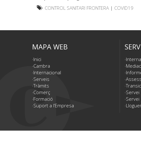
CONTROL SANITARI FRONTERA
|
COVID19
MAPA WEB
SERV
Inici
Interna
Cambra
Mediac
Internacional
Inform
Serveis
Assesso
Tràmits
Transic
Comerç
Servei
Formació
Servei 
Suport a l’Empresa
Lloguer