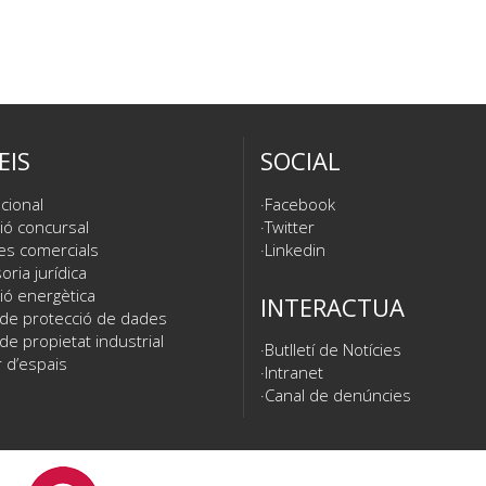
EIS
SOCIAL
cional
Facebook
ió concursal
Twitter
es comercials
Linkedin
ria jurídica
ió energètica
INTERACTUA
 de protecció de dades
de propietat industrial
Butlletí de Notícies
 d’espais
Intranet
Canal de denúncies