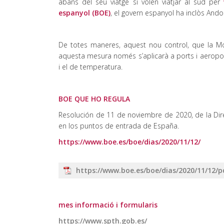
abans del seu viatge si volen viatjar al sud per
espanyol (BOE)
, el govern espanyol ha inclòs Andorra
De totes maneres, aquest nou control, que la Monc
aquesta mesura només s’aplicarà a ports i aeroport
i el de temperatura.
BOE QUE HO REGULA
Resolución de 11 de noviembre de 2020, de la Direc
en los puntos de entrada de España.
https://www.boe.es/boe/dias/2020/11/12/
https://www.boe.es/boe/dias/2020/11/12/
mes informació i formularis
https://www.spth.gob.es/