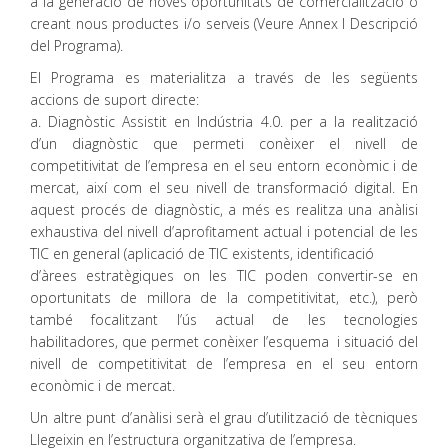
a la generació de noves oportunitats de comercialització o
creant nous productes i/o serveis (Veure Annex I Descripció
del Programa).
El Programa es materialitza a través de les següents
accions de suport directe:
a. Diagnòstic Assistit en Indústria 4.0. per a la realització
d’un diagnòstic que permeti conèixer el nivell de
competitivitat de l’empresa en el seu entorn econòmic i de
mercat, així com el seu nivell de transformació digital. En
aquest procés de diagnòstic, a més es realitza una anàlisi
exhaustiva del nivell d’aprofitament actual i potencial de les
TIC en general (aplicació de TIC existents, identificació
d’àrees estratègiques on les TIC poden convertir-se en
oportunitats de millora de la competitivitat, etc.), però
també focalitzant l’ús actual de les tecnologies
habilitadores, que permet conèixer l’esquema i situació del
nivell de competitivitat de l’empresa en el seu entorn
econòmic i de mercat.
Un altre punt d’anàlisi serà el grau d’utilització de tècniques
Llegeixin en l’estructura organitzativa de l’empresa.