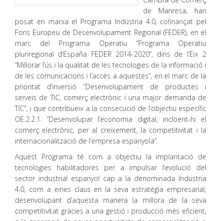
de Manresa, han
posat en marxa el Programa Indústria 4.0, cofinançat pel
Fons Europeu de Desenvolupament Regional (FEDER), en el
marc del Programa Operatiu “Programa Operatiu
pluriregional d’España FEDER 2014-2020”, dins de l’Eix 2
“Millorar l’ús i la qualitat de les tecnologies de la informació i
de les comunicacions i l’accés a aquestes”, en el marc de la
prioritat d’inversió “Desenvolupament de productes i
serveis de TIC, comerç electrònic i una major demanda de
TIC”, i que contribueix a la consecució de l’objectiu específic
OE.2.2.1. “Desenvolupar l’economia digital, incloent-hi el
comerç electrònic, per al creixement, la competitivitat i la
internacionalització de l’empresa espanyola”.
Aquest Programa té com a objectiu la implantació de
tecnologies habilitadores per a impulsar l’evolució del
sector industrial espanyol cap a la denominada Indústria
4.0, com a eines claus en la seva estratègia empresarial,
desenvolupant d’aquesta manera la millora de la seva
competitivitat gràcies a una gestió i producció més eficient,