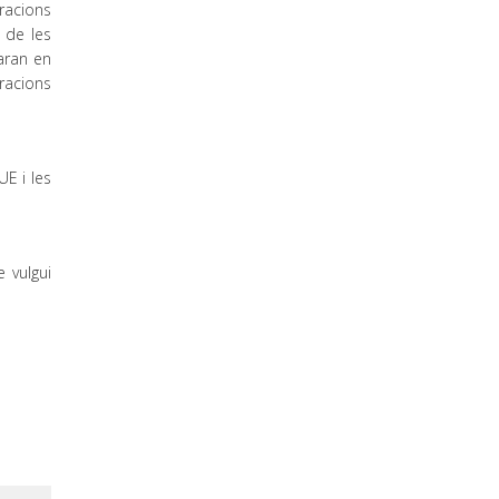
racions
 de les
taran en
racions
E i les
 vulgui