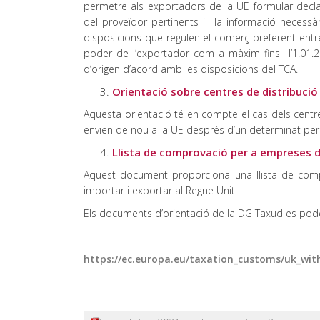
permetre als exportadors de la UE formular decla
del proveïdor pertinents i la informació necessàr
disposicions que regulen el comerç preferent entre
poder de l’exportador com a màxim fins l’1.01.20
d’origen d’acord amb les disposicions del TCA.
Orientació sobre centres de distribució
Aquesta orientació té en compte el cas dels centre
envien de nou a la UE després d’un determinat pe
Llista de comprovació per a empreses d
Aquest document proporciona una llista de com
importar i exportar al Regne Unit.
Els documents d’orientació de la DG Taxud es poden
https://ec.europa.eu/taxation_customs/uk_wi