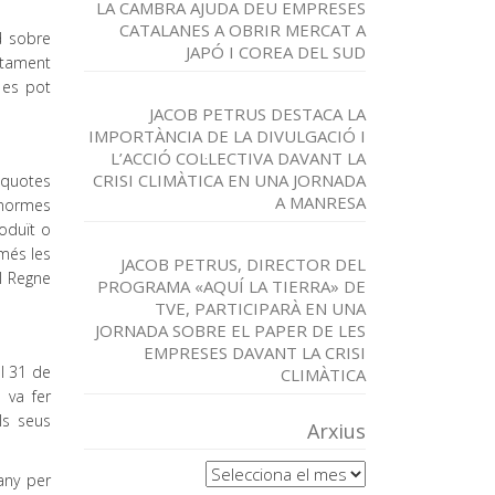
LA CAMBRA AJUDA DEU EMPRESES
CATALANES A OBRIR MERCAT A
d sobre
JAPÓ I COREA DEL SUD
ctament
 es pot
JACOB PETRUS DESTACA LA
IMPORTÀNCIA DE LA DIVULGACIÓ I
L’ACCIÓ COL·LECTIVA DAVANT LA
CRISI CLIMÀTICA EN UNA JORNADA
o quotes
A MANRESA
 normes
oduït o
omés les
JACOB PETRUS, DIRECTOR DEL
el Regne
PROGRAMA «AQUÍ LA TIERRA» DE
TVE, PARTICIPARÀ EN UNA
JORNADA SOBRE EL PAPER DE LES
EMPRESES DAVANT LA CRISI
l 31 de
CLIMÀTICA
 va fer
ls seus
Arxius
Arxius
any per