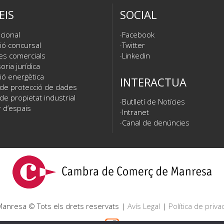
EIS
SOCIAL
cional
Facebook
ió concursal
Twitter
es comercials
Linkedin
ria jurídica
ió energètica
INTERACTUA
 de protecció de dades
de propietat industrial
Butlletí de Notícies
 d’espais
Intranet
Canal de denúncies
nresa © Tots els drets reservats |
Avís Legal
|
Política de privac