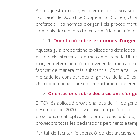
Amb aquesta circular, voldríem informar-vos so
l’aplicació de l’Acord de Cooperació i Comerç UE-
preferecial, les normes d’origen i els procedime
trobar als documents d’orientació. A la part inferi
1
. Orientació sobre les normes d’origen
Aquesta guia proporciona explicacions detallades s
en tots els intercanvis de mercaderies de la UE 
d’origen determinen d’on provenen les mercaderies
fabricat de manera més substancial. Com a tal, l ‘
mercaderies considerades originàries de la UE (és 
Unit) poden beneficiar-se d’un tractament preferent 
Orientacions sobre declaracions d’orige
El TCA és aplicació provisional des de l’1 de gen
desembre de 2020, hi va haver un període de te
provisionalment aplicable. Com a conseqüència, 
proveïdors totes les declaracions pertinents a temps
Per tal de facilitar l’elaboració de declaracions