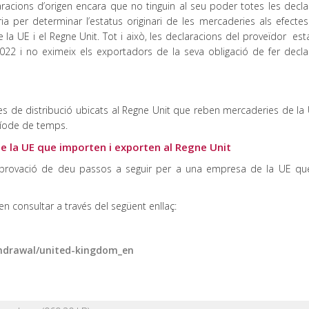
racions d’origen encara que no tinguin al seu poder totes les decla
ia per determinar l’estatus originari de les mercaderies als efectes
 la UE i el Regne Unit. Tot i això, les declaracions del proveïdor es
22 i no eximeix els exportadors de la seva obligació de fer decla
s de distribució ubicats al Regne Unit que reben mercaderies de la U
ríode de temps.
e la UE que importen i exporten al Regne Unit
provació de deu passos a seguir per a una empresa de la UE que
 consultar a través del següent enllaç:
thdrawal/united-kingdom_en