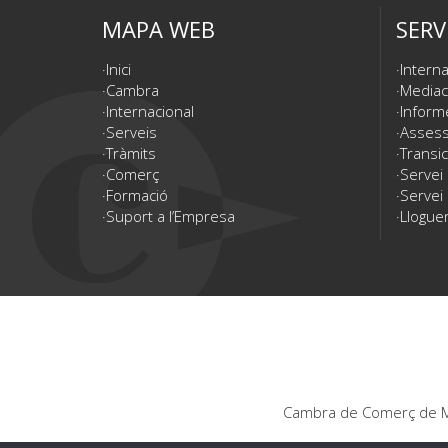
MAPA WEB
SERV
Inici
Interna
Cambra
Mediac
Internacional
Inform
Serveis
Assesso
Tràmits
Transic
Comerç
Servei
Formació
Servei 
Suport a l’Empresa
Lloguer
Cambra de Comerç de Ma