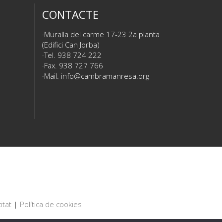
CONTACTE
Muralla del carme 17-23 2a planta
(Edifici Can Jorba)
Tel. 938 724 222
Fax. 938 727 766
Mail.
info@cambramanresa.org
itat
|
Política de cookies