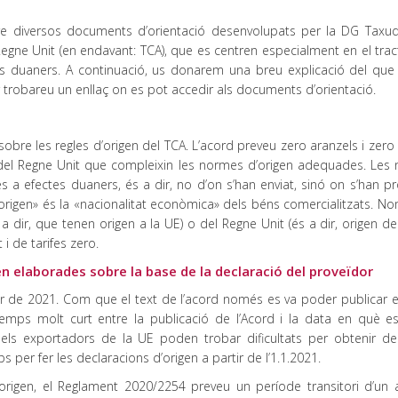
bre diversos documents d’orientació desenvolupats per la DG Taxu
Regne Unit (en endavant: TCA), que es centren especialment en el tra
nts duaners. A continuació, us donarem una breu explicació del que
or trobareu un enllaç on es pot accedir als documents d’orientació.
obre les regles d’origen del TCA. L’acord preveu zero aranzels i zer
i del Regne Unit que compleixin les normes d’origen adequades. Les
 a efectes duaners, és a dir, no d’on s’han enviat, sinó on s’han pr
»origen» és la «nacionalitat econòmica» dels béns comercialitzats. N
a dir, que tenen origen a la UE) o del Regne Unit (és a dir, origen d
i de tarifes zero.
n elaborades sobre la base de la declaració del proveïdor
er de 2021. Com que el text de l’acord només es va poder publicar e
mps molt curt entre la publicació de l’Acord i la data en què es
els exportadors de la UE poden trobar dificultats per obtenir de
 per fer les declaracions d’origen a partir de l’1.1.2021.
 d’origen, el Reglament 2020/2254 preveu un període transitori d’un 