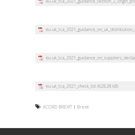
eu-uk_tca_2021_guidance_section_2_origin_p
eu-uk_tca_2021_guidance_on_uk_distribution_
eu-uk_tca_2021_guidance_on_suppliers_decla
eu-uk_tca_2021_check_list
ACORD BREXIT
|
Brexit