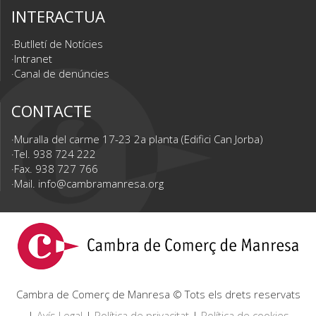
INTERACTUA
Butlletí de Notícies
Intranet
Canal de denúncies
CONTACTE
Muralla del carme 17-23 2a planta (Edifici Can Jorba)
Tel. 938 724 222
Fax. 938 727 766
Mail.
info@cambramanresa.org
Cambra de Comerç de Manresa © Tots els drets reservats
|
Avís Legal
|
Política de privacitat
|
Política de cookies