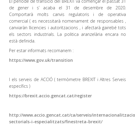
El periòde de transició del BREXIT va començar el passat 31
de gener i s’ acaba el 31 de desembre de 2020.
Comportarà molts canvis regulatoris i de operativa
comercial ( es necessitarà nomenament de responsables ,
canviaràn llicencies i autoritzacions , i afectarà gairebé tots
els sectors industrials. La politica aranzelària encara no
està definida.
Per estar informats recomanem :
https://www.gov.uk/transition
I els serveis de ACCIÓ ( termòmetre BREXIT i Altres Serveis
específics )
https://brexit.accio.gencat.cat/register
http://www.accio.gencat.cat/ca/serveis/internacionalitzacio
sectorials-i-especialitzats/finestreta-brexit/