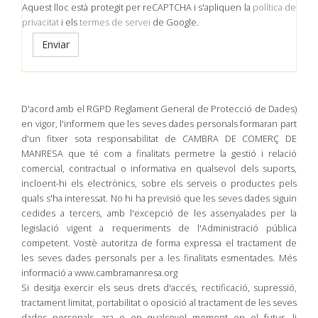
Aquest lloc està protegit per reCAPTCHA i s'apliquen la
política de
privacitat
i els
termes de servei
de Google.
D'acord amb el RGPD Reglament General de Protecció de Dades)
en vigor, l'informem que les seves dades personals formaran part
d'un fitxer sota responsabilitat de CAMBRA DE COMERÇ DE
MANRESA que té com a finalitats permetre la gestió i relació
comercial, contractual o informativa en qualsevol dels suports,
incloent-hi els electrònics, sobre els serveis o productes pels
quals s'ha interessat. No hi ha previsió que les seves dades siguin
cedides a tercers, amb l'excepció de les assenyalades per la
legislació vigent a requeriments de l'Administració pública
competent. Vostè autoritza de forma expressa el tractament de
les seves dades personals per a les finalitats esmentades. Més
informació a www.cambramanresa.org
Si desitja exercir els seus drets d'accés, rectificació, supressió,
tractament limitat, portabilitat o oposició al tractament de les seves
dades personals, ara o en qualsevol moment en el futur, li