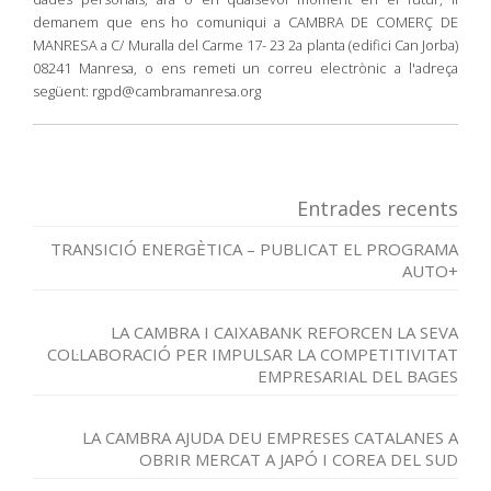
demanem que ens ho comuniqui a CAMBRA DE COMERÇ DE
MANRESA a C/ Muralla del Carme 17- 23 2a planta (edifici Can Jorba)
08241 Manresa, o ens remeti un correu electrònic a l'adreça
següent: rgpd@cambramanresa.org
Entrades recents
TRANSICIÓ ENERGÈTICA – PUBLICAT EL PROGRAMA
AUTO+
LA CAMBRA I CAIXABANK REFORCEN LA SEVA
COL·LABORACIÓ PER IMPULSAR LA COMPETITIVITAT
EMPRESARIAL DEL BAGES
LA CAMBRA AJUDA DEU EMPRESES CATALANES A
OBRIR MERCAT A JAPÓ I COREA DEL SUD