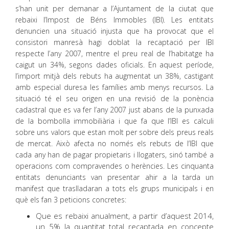
s’han unit per demanar a l’Ajuntament de la ciutat que
rebaixi l’Impost de Béns Immobles (IBI). Les entitats
denuncien una situació injusta que ha provocat que el
consistori manresà hagi doblat la recaptació per IBI
respecte l’any 2007, mentre el preu real de l’habitatge ha
caigut un 34%, segons dades oficials. En aquest període,
l’import mitjà dels rebuts ha augmentat un 38%, castigant
amb especial duresa les famílies amb menys recursos. La
situació té el seu origen en una revisió de la ponència
cadastral que es va fer l’any 2007 just abans de la punxada
de la bombolla immobiliària i que fa que l’IBI es calculi
sobre uns valors que estan molt per sobre dels preus reals
de mercat. Això afecta no només els rebuts de l’IBI que
cada any han de pagar propietaris i llogaters, sinó també a
operacions com compravendes o herències. Les cinquanta
entitats denunciants van presentar ahir a la tarda un
manifest que traslladaran a tots els grups municipals i en
què els fan 3 peticions concretes:
Que es rebaixi anualment, a partir d’aquest 2014,
un 5% la quantitat total recaptada en concepte