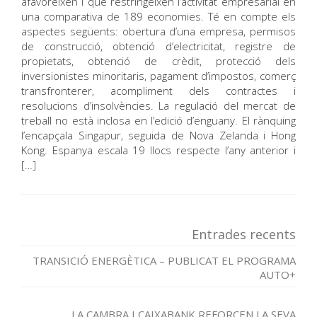
afavoreixen i que restringeixen l’activitat empresarial en
una comparativa de 189 economies. Té en compte els
aspectes següents: obertura d’una empresa, permisos
de construcció, obtenció d’electricitat, registre de
propietats, obtenció de crèdit, protecció dels
inversionistes minoritaris, pagament d’impostos, comerç
transfronterer, acompliment dels contractes i
resolucions d’insolvències. La regulació del mercat de
treball no està inclosa en l’edició d’enguany. El rànquing
l’encapçala Singapur, seguida de Nova Zelanda i Hong
Kong. Espanya escala 19 llocs respecte l’any anterior i
[…]
Entrades recents
TRANSICIÓ ENERGÈTICA – PUBLICAT EL PROGRAMA
AUTO+
LA CAMBRA I CAIXABANK REFORCEN LA SEVA