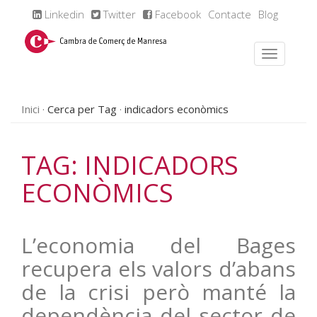
Linkedin
Twitter
Facebook
Contacte
Blog
Inici
Cerca per Tag
indicadors econòmics
TAG: INDICADORS
ECONÒMICS
L’economia del Bages
recupera els valors d’abans
de la crisi però manté la
dependència del sector de