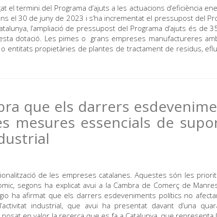
rgat el termini del Programa d’ajuts a les actuacions d’eficiència en
fins el 30 de juny de 2023 i s’ha incrementat el pressupost del P
talunya, l’ampliació de pressupost del Programa d’ajuts és de 35
esta dotació. Les pimes o grans empreses manufactureres am
 o entitats propietàries de plantes de tractament de residus, efl
bra que els darrers esdevenim
les mesures essencials de supo
ndustrial
acionalització de les empreses catalanes. Aquestes són les priorit
nòmic, segons ha explicat avui a la Cambra de Comerç de Manre
regio ha afirmat que els darrers esdeveniments polítics no afecta
activitat industrial, que avui ha presentat davant d’una qua
 posat en valor la recerca que es fa a Catalunya, que representa 