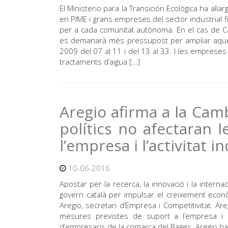
El Ministerio para la Transición Ecológica ha alla
en PIME i grans empreses del sector industrial 
per a cada comunitat autònoma. En el cas de Ca
es demanarà més pressupost per ampliar aqu
2009 del 07 al 11 i del 13 al 33. I les empreses
tractaments d’aigua […]
Aregio afirma a la Cam
polítics no afectaran 
l’empresa i l’activitat i
10-06-2016
Apostar per la recerca, la innovació i la intern
govern català per impulsar el creixement eco
Aregio, secretari d’Empresa i Competitivitat. A
mesures previstes de suport a l’empresa i l’
d’empresaris de la comarca del Bages. Aregio ha