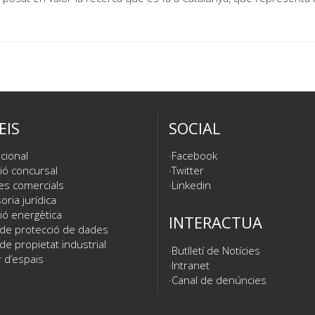
EIS
SOCIAL
cional
Facebook
ió concursal
Twitter
es comercials
Linkedin
ria jurídica
ió energètica
INTERACTUA
 de protecció de dades
de propietat industrial
Butlletí de Notícies
 d’espais
Intranet
Canal de denúncies