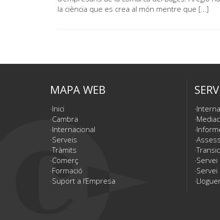
la ciència que es crea al món mentre que […]
MAPA WEB
SERV
Inici
Interna
Cambra
Mediac
Internacional
Inform
Serveis
Assesso
Tràmits
Transic
Comerç
Servei
Formació
Servei 
Suport a l’Empresa
Lloguer