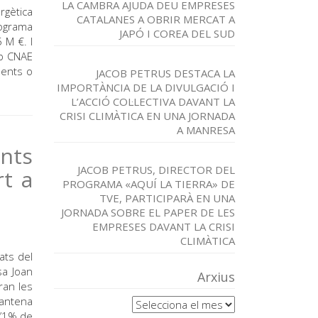
LA CAMBRA AJUDA DEU EMPRESES
ergètica
CATALANES A OBRIR MERCAT A
rograma
JAPÓ I COREA DEL SUD
 M €. I
b CNAE
uents o
JACOB PETRUS DESTACA LA
IMPORTÀNCIA DE LA DIVULGACIÓ I
L’ACCIÓ COL·LECTIVA DAVANT LA
CRISI CLIMÀTICA EN UNA JORNADA
A MANRESA
ents
JACOB PETRUS, DIRECTOR DEL
rt a
PROGRAMA «AQUÍ LA TIERRA» DE
TVE, PARTICIPARÀ EN UNA
JORNADA SOBRE EL PAPER DE LES
EMPRESES DAVANT LA CRISI
CLIMÀTICA
ats del
sa Joan
Arxius
ran les
Arxius
rantena
l’1% de