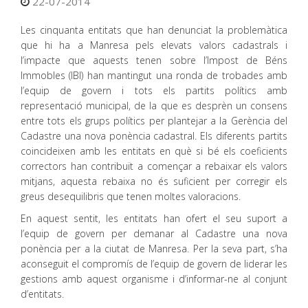
22-07-2014
Les cinquanta entitats que han denunciat la problemàtica
que hi ha a Manresa pels elevats valors cadastrals i
l’impacte que aquests tenen sobre l’Impost de Béns
Immobles (IBI) han mantingut una ronda de trobades amb
l’equip de govern i tots els partits polítics amb
representació municipal, de la que es desprèn un consens
entre tots els grups polítics per plantejar a la Gerència del
Cadastre una nova ponència cadastral. Els diferents partits
coincideixen amb les entitats en què si bé els coeficients
correctors han contribuït a començar a rebaixar els valors
mitjans, aquesta rebaixa no és suficient per corregir els
greus desequilibris que tenen moltes valoracions.
En aquest sentit, les entitats han ofert el seu suport a
l’equip de govern per demanar al Cadastre una nova
ponència per a la ciutat de Manresa. Per la seva part, s’ha
aconseguit el compromís de l’equip de govern de liderar les
gestions amb aquest organisme i d’informar-ne al conjunt
d’entitats.