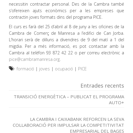
necessitin contractar personal. Des de la Cambra també
s’ofereixen ajuts econòmics per a les empreses que
contractin joves formats dins del programa PICE.
El curs es farà del 25 d’abril al 8 de juny a les oficines de la
Cambra de Comerç de Manresa a l’edifici de Can Jorba.
L’horari serà de dilluns a divendres de 9 del matí a 1 del
migdia. Per a més informació, es pot contactar amb la
Cambra al telèfon 93 872 42 22 o per correu electrònic a
pice@cambramanresa.org
.
formació
|
joves
|
ocupació
|
PICE
Entrades recents
TRANSICIÓ ENERGÈTICA – PUBLICAT EL PROGRAMA
AUTO+
LA CAMBRA I CAIXABANK REFORCEN LA SEVA
COL·LABORACIÓ PER IMPULSAR LA COMPETITIVITAT
EMPRESARIAL DEL BAGES