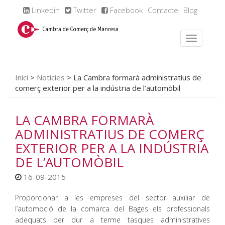
Linkedin
Twitter
Facebook
Contacte
Blog
Inici
>
Noticies
>
La Cambra formarà administratius de
comerç exterior per a la indústria de l’automòbil
LA CAMBRA FORMARÀ
ADMINISTRATIUS DE COMERÇ
EXTERIOR PER A LA INDÚSTRIA
DE L’AUTOMÒBIL
16-09-2015
Proporcionar a les empreses del sector auxiliar de
l’automoció de la comarca del Bages els professionals
adequats per dur a terme tasques administratives