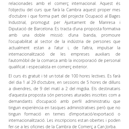
relacionades amb el comerç internacional. Aquest és
l’objectiu del curs que farà la Cambra aquest proper mes
d’octubre i que forma part del projecte Ocupació al Bages
Industrial, promogut per Ajuntament de Manresa i
Diputació de Barcelona. Es tracta d’una proposta formativa
amb una doble missió: d’una banda, promoure
l’ocupabilitat al sector de la indústria de persones que
actualment estan a l’atur i, de l’altra, impulsar la
internacionalització de les empreses auxiliars de
l’automòbil de la comarca amb la incorporació de personal
qualificat i especialista en comerç exterior.
El curs és gratuït i té un total de 100 hores lectives. Es farà
del dia 1 al 29 d’octubre, en sessions de 5 hores de dilluns
a divendres, de 9 del matí a 2 del migdia. Els destinataris
d’aquesta proposta són persones aturades inscrites com a
demandants d’ocupació amb perfil administratiu que
tinguin experiència en tasques administratives però que no
tinguin formació en temes d’importació/exportació o
internacionalització. Les inscripcions estan obertes i poden
fer-se a les oficines de la Cambra de Comerç a Can Jorba.